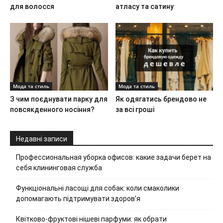
для волосся
атласу та сатину
Мода та стиль
Мода та стиль
З чим поєднувати парку для
Як одягатись брендово не
повсякденного носіння?
за всі гроші
Недавні записи
Профессиональная уборка офисов: какие задачи берет на
себя клининговая служба
Функціональні ласощі для собак: коли смаколики
допомагають підтримувати здоров’я
Квітково-фруктові нішеві парфуми: як обрати