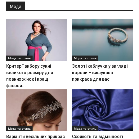
Мода
Мода та стиль
Мода та стиль
Критерії вибору сукні
Золоті каблучки у вигляді
великого розміру для
корони – вишукана
повних жінок і кращі
прикраса для вас
фасони...
Мода та стиль
Мода та стиль
Варіанти весільних прикрас
Схожість та відмінності