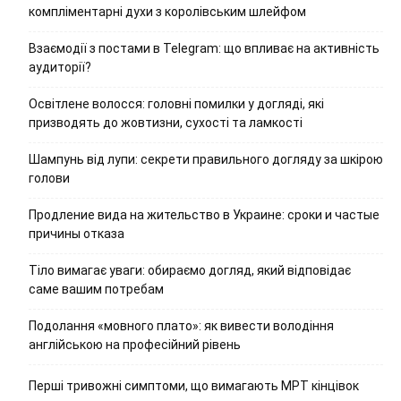
компліментарні духи з королівським шлейфом
Взаємодії з постами в Telegram: що впливає на активність
аудиторії?
Освітлене волосся: головні помилки у догляді, які
призводять до жовтизни, сухості та ламкості
Шампунь від лупи: секрети правильного догляду за шкірою
голови
Продление вида на жительство в Украине: сроки и частые
причины отказа
Тіло вимагає уваги: обираємо догляд, який відповідає
саме вашим потребам
Подолання «мовного плато»: як вивести володіння
англійською на професійний рівень
Перші тривожні симптоми, що вимагають МРТ кінцівок