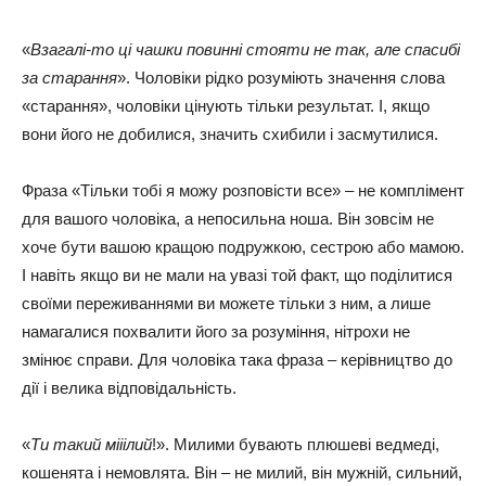
«
Взагалі-то ці чашки повинні стояти не так, але спасибі
за старання
». Чоловіки рідко розуміють значення слова
«старання», чоловіки цінують тільки результат. І, якщо
вони його не добилися, значить схибили і засмутилися.
Фраза «Тільки тобі я можу розповісти все» – не комплімент
для вашого чоловіка, а непосильна ноша. Він зовсім не
хоче бути вашою кращою подружкою, сестрою або мамою.
І навіть якщо ви не мали на увазі той факт, що поділитися
своїми переживаннями ви можете тільки з ним, а лише
намагалися похвалити його за розуміння, нітрохи не
змінює справи. Для чоловіка така фраза – керівництво до
дії і велика відповідальність.
«
Ти такий мііілий
!». Милими бувають плюшеві ведмеді,
кошенята і немовлята. Він – не милий, він мужній, сильний,