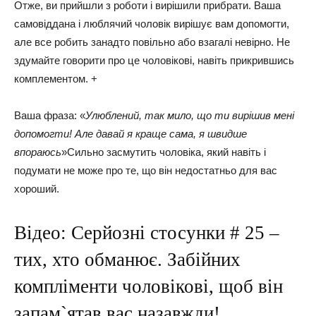
Отже, ви прийшли з роботи і вирішили прибрати. Ваша
самовіддана і люблячий чоловік вирішує вам допомогти,
але все робить занадто повільно або взагалі невірно. Не
здумайте говорити про це чоловікові, навіть прикрившись
комплементом. +
Ваша фраза: «
Улюблений, так мило, що ти вирішив мені
допомогти! Але давай я краще сама, я швидше
впораюсь
»Сильно засмутить чоловіка, який навіть і
подумати не може про те, що він недостатньо для вас
хороший.
Відео: Серйозні стосунки # 25 –
тих, хто обманює. Забійних
компліменти чоловікові, щоб він
запам`ятав вас назавжди!