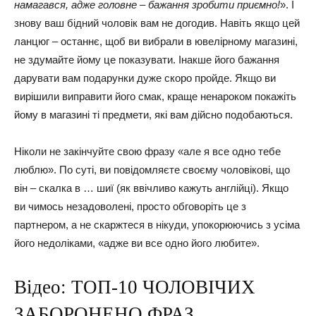
намагався, адже головне – бажання зробити приємно!
». І
знову ваш бідний чоловік вам не догодив. Навіть якщо цей
ланцюг – останнє, щоб ви вибрали в ювелірному магазині,
не здумайте йому це показувати. Інакше його бажання
дарувати вам подарунки дуже скоро пройде. Якщо ви
вирішили виправити його смак, краще ненароком покажіть
йому в магазині ті предмети, які вам дійсно подобаються.
Ніколи не закінчуйте свою фразу «але я все одно тебе
люблю». По суті, ви повідомляєте своєму чоловікові, що
він – скалка в … шиї (як ввічливо кажуть англійці). Якщо
ви чимось незадоволені, просто обговоріть це з
партнером, а не скаржтеся в нікуди, упокорюючись з усіма
його недоліками, «адже ви все одно його любите».
Відео: ТОП-10 ЧОЛОВІЧИХ
ЗАБОРОНЕНО ФРАЗ