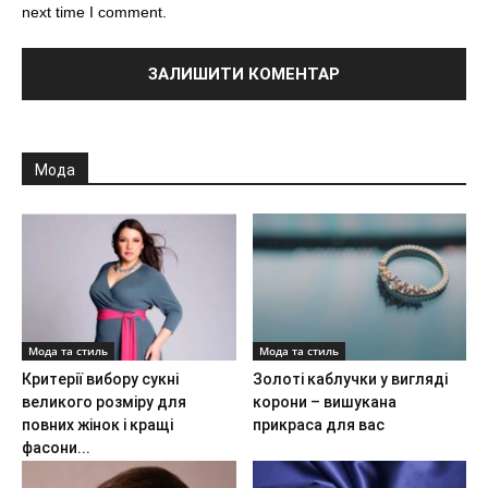
next time I comment.
Мода
Мода та стиль
Мода та стиль
Критерії вибору сукні
Золоті каблучки у вигляді
великого розміру для
корони – вишукана
повних жінок і кращі
прикраса для вас
фасони...