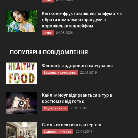
Квітково-фруктові нішеві парфуми: як
обрати компліментарні духи з
королівським шлейфом
04.08.2026
Різне
ПОПУЛЯРНІ ПОВІДОМЛЕННЯ
Філософія здорового харчування
22.01.2019
Здорове харчування
Кайлі міноуг відправиться в тур в
костюмах від готьє
23.01.2019
Мода та стиль
Стиль еклектика в інтер`єрі
22.01.2019
Будинок і інтер'єр