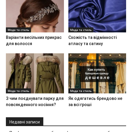
Мода та стиль
Мода та стиль
Варіанти весільних прикрас
Схожість та відмінності
для волосся
атласу та сатину
Мода та стиль
Мода та стиль
З чим поєднувати парку для
Як одягатись брендово не
повсякденного носіння?
за всі гроші
Недавні записи