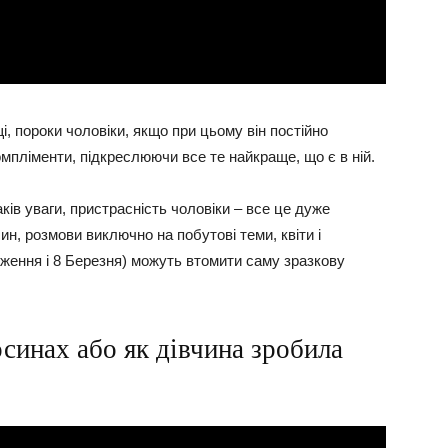
і, пороки чоловіки, якщо при цьому він постійно
омпліменти, підкреслюючи все те найкраще, що є в ній.
ів уваги, пристрасність чоловіки – все це дуже
син, розмови виключно на побутові теми, квіти і
дження і 8 Березня) можуть втомити саму зразкову
осинах або як дівчина зробила