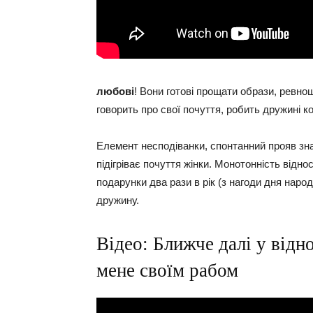
любові
! Вони готові прощати образи, ревнощ
говорить про свої почуття, робить дружині к
Елемент несподіванки, спонтанний прояв знак
підігріває почуття жінки. Монотонність відно
подарунки два рази в рік (з нагоди дня наро
дружину.
Відео: Ближче далі у відн
мене своїм рабом