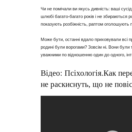
Чи не помічали ви якусь дивність: ваші сусід
шлюбі багато-багато років і не збираються р
показують розбіжність, раптом оголошують 
Може бути, останні вдало приховували всі пр
родині були ворогами? Зовсім ні. Вони були 
уважними по відношенню один до одного, інт
Відео: Псіхологія.Как пер
не раскиснуть, що не повіс