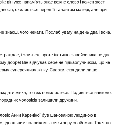
ік: він уже напам`ять знає кожне слово і кожен жест
даності, схиляється перед її талантом матері, але при
не знаєш, чого чекати. Послаб увагу на день два і вона,
 страждає, і злиться, проте інстинкт завойовника не дає
ому добре! Він відчуває себе не підкаблучником, що не
 саму суперечливу жінку. Сварки, скандали лише
аждати жінка, то теж помиляєтеся. Подивіться навколо:
 порядних чоловіків залишили дружини.
оловік Анни Кареніної був шанованою людиною в
, ідеальним чоловіком з точки зору знайомих. Так чого