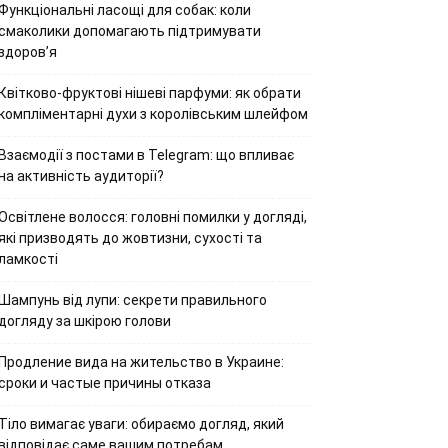
Функціональні ласощі для собак: коли
смаколики допомагають підтримувати
здоров’я
Квітково-фруктові нішеві парфуми: як обрати
компліментарні духи з королівським шлейфом
Взаємодії з постами в Telegram: що впливає
на активність аудиторії?
Освітлене волосся: головні помилки у догляді,
які призводять до жовтизни, сухості та
ламкості
Шампунь від лупи: секрети правильного
догляду за шкірою голови
Продление вида на жительство в Украине:
сроки и частые причины отказа
Тіло вимагає уваги: обираємо догляд, який
відповідає саме вашим потребам