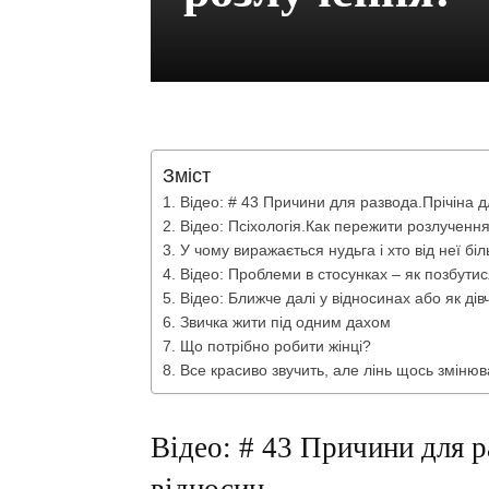
Зміст
Відео: # 43 Причини для развода.Прічіна д
Відео: Псіхологія.Как пережити розлучення,
У чому виражається нудьга і хто від неї б
Відео: Проблеми в стосунках – як позбутис
Відео: Ближче далі у відносинах або як д
Звичка жити під одним дахом
Що потрібно робити жінці?
Все красиво звучить, але лінь щось змінюв
Відео: # 43 Причини для р