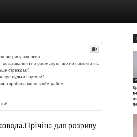
ля розриву відносин
 розставання і не раскиснуть, що не повісити ніс
ільше страждає?
я про нудьги і рутини?
М
івчина зробила мене своїм рабом
Кр
ве
по
ати!
фа
азвода.Прічіна для розриву