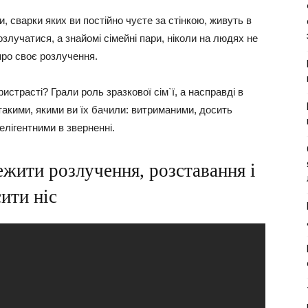
и, сварки яких ви постійно чуєте за стінкою, живуть в
озлучатися, а знайомі сімейні пари, ніколи на людях не
про своє розлучення.
истрасті? Грали роль зразкової сім`ї, а насправді в
такими, якими ви їх бачили: витриманими, досить
елігентними в зверненні.
ежити розлучення, розставання і
ити ніс