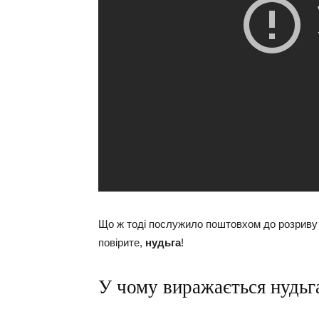
Що ж тоді послужило поштовхом до розриву в
повірите,
нудьга
!
У чому виражається нудьга