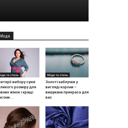
Мода
ода та стиль
Мода та стиль
итерії вибору сукні
Золоті каблучки у
ликого розміру для
вигляді корони –
вних жінок і кращі
вишукана прикраса для
сони...
вас