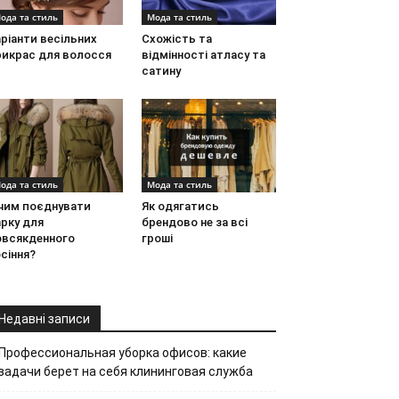
ода та стиль
Мода та стиль
ріанти весільних
Схожість та
рикрас для волосся
відмінності атласу та
сатину
ода та стиль
Мода та стиль
 чим поєднувати
Як одягатись
рку для
брендово не за всі
овсякденного
гроші
сіння?
Недавні записи
Профессиональная уборка офисов: какие
задачи берет на себя клининговая служба