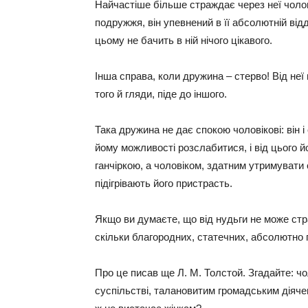
Найчастіше більше страждає через неї чолов
подружжя, він упевнений в її абсолютній від
цьому не бачить в ній нічого цікавого.
Інша справа, коли дружина – стерво! Від неї 
того й гляди, піде до іншого.
Така дружина не дає спокою чоловікові: він і
йому можливості розслабитися, і від цього й
ганчіркою, а чоловіком, здатним утримувати
підігрівають його пристрасть.
Якщо ви думаєте, що від нудьги не може стр
скільки благородних, статечних, абсолютно
Про це писав ще Л. М. Толстой. Згадайте: ч
суспільстві, талановитим громадським діячем