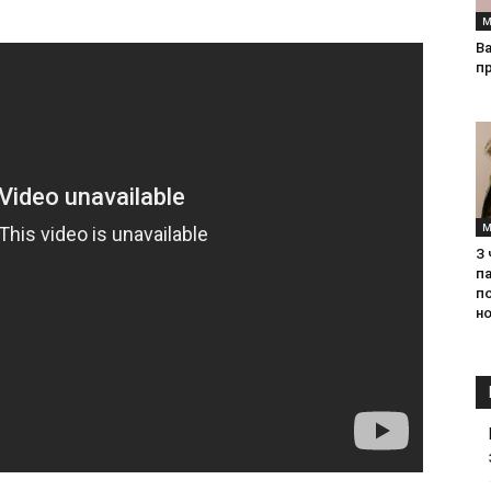
М
Ва
п
М
З
па
п
но