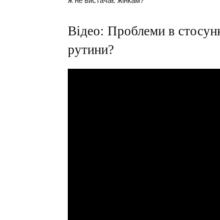
ж не вистачає жінкам?
Відео: Проблеми в стосунк
рутини?