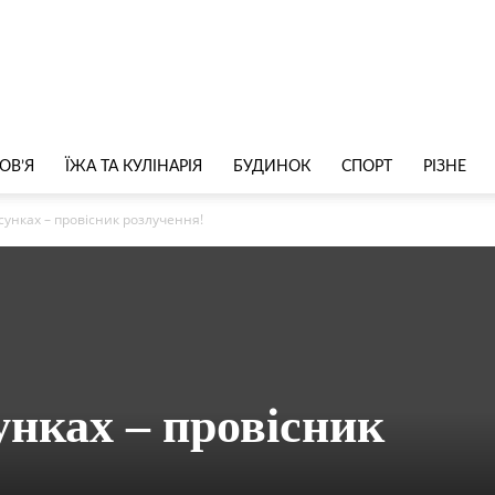
ОВ’Я
ЇЖА ТА КУЛІНАРІЯ
БУДИНОК
СПОРТ
РІЗНЕ
сунках – провісник розлучення!
унках – провісник