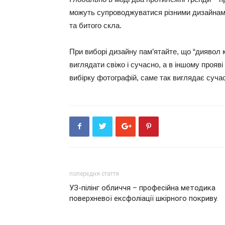
можуть супроводжуватися різними дизайнами
та битого скла.
При виборі дизайну пам’ятайте, що “диявол к
виглядати свіжо і сучасно, а в іншому прояві
вибірку фотографій, саме так виглядає суча
попередня стаття
УЗ-пілінг обличчя – професійна методика
поверхневої ексфоліації шкірного покриву.