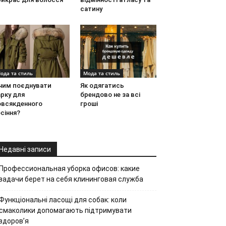
сатину
ода та стиль
Мода та стиль
 чим поєднувати
Як одягатись
рку для
брендово не за всі
овсякденного
гроші
сіння?
Недавні записи
Профессиональная уборка офисов: какие
задачи берет на себя клининговая служба
Функціональні ласощі для собак: коли
смаколики допомагають підтримувати
здоров’я