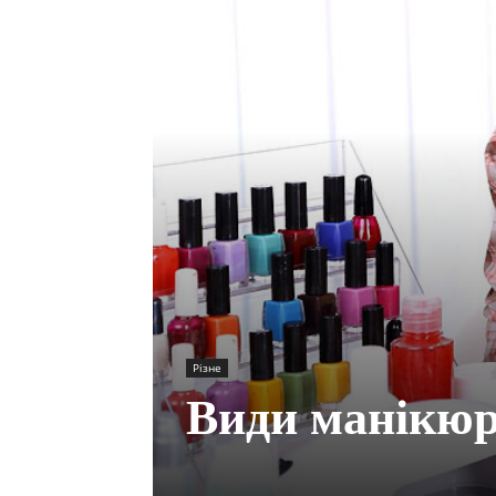
Різне
Види манікю