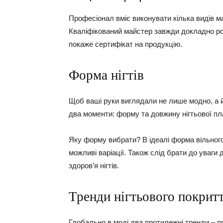
Професіонал вміє виконувати кілька видів м
Кваліфікований майстер завжди докладно роз
покаже сертифікат на продукцію.
Форма нігтів
Щоб ваші руки виглядали не лише модно, а й
два моменти: форму та довжину нігтьової пл
Яку форму вибрати? В ідеалі форма вільног
можливі варіації. Також слід брати до уваги
здоров’я нігтів.
Тренди нігтьового покрит
Глобально в моді два протилежні тренди – п