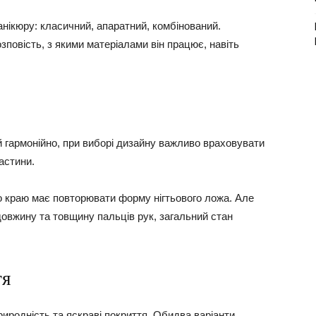
анікюру: класичний, апаратний, комбінований.
повість, з якими матеріалами він працює, навіть
 гармонійно, при виборі дизайну важливо враховувати
астини.
о краю має повторювати форму нігтьового ложа. Але
 довжину та товщину пальців рук, загальний стан
тя
риродність та яскраві покриття. Обидва варіанти