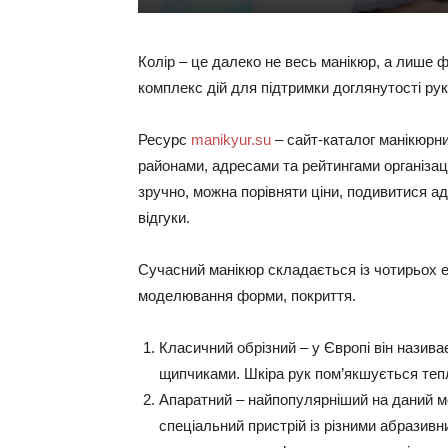
Колір – це далеко не весь манікюр, а лише ф
комплекс дій для підтримки доглянутості рук
Ресурс
manikyur.su
– сайт-каталог манікюрни
районами, адресами та рейтингами організаці
зручно, можна порівняти ціни, подивитися а
відгуки.
Сучасний манікюр складається із чотирьох ета
моделювання форми, покриття.
Класичний обрізний – у Європі він назива
щипчиками. Шкіра рук пом’якшується теп
Апаратний – найпопулярніший на даний м
спеціальний пристрій із різними абрази