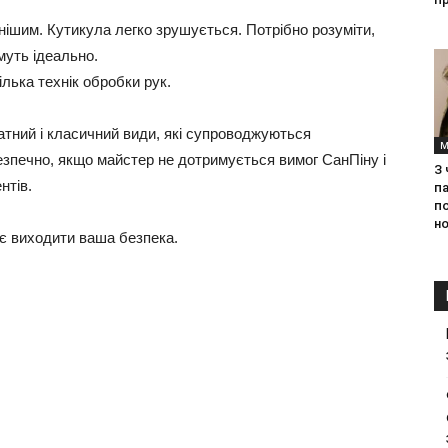
нішим. Кутикула легко зрушується. Потрібно розуміти,
муть ідеально.
лька технік обробки рук.
ратний і класичний види, які супроводжуються
М
езпечно, якщо майстер не дотримується вимог СанПіну і
З
нтів.
па
п
но
є виходити ваша безпека.