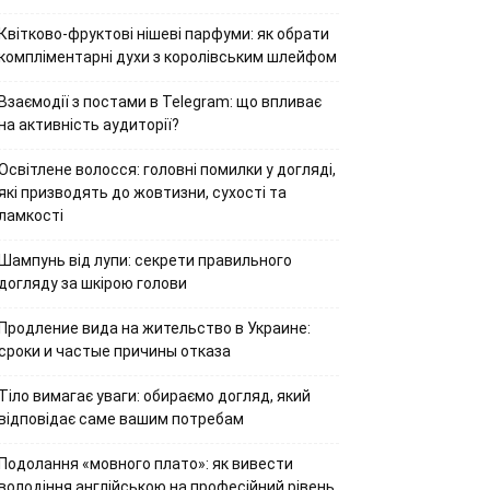
Квітково-фруктові нішеві парфуми: як обрати
компліментарні духи з королівським шлейфом
Взаємодії з постами в Telegram: що впливає
на активність аудиторії?
Освітлене волосся: головні помилки у догляді,
які призводять до жовтизни, сухості та
ламкості
Шампунь від лупи: секрети правильного
догляду за шкірою голови
Продление вида на жительство в Украине:
сроки и частые причины отказа
Тіло вимагає уваги: обираємо догляд, який
відповідає саме вашим потребам
Подолання «мовного плато»: як вивести
володіння англійською на професійний рівень