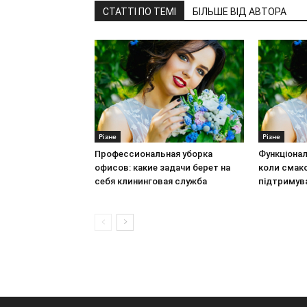
СТАТТІ ПО ТЕМІ
БІЛЬШЕ ВІД АВТОРА
Різне
Різне
Профессиональная уборка
Функціонал
офисов: какие задачи берет на
коли смак
себя клининговая служба
підтримув