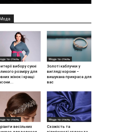
Мода
ода та стиль
Мода та стиль
итерії вибору сукні
Золоті каблучки у
ликого розміру для
вигляді корони –
вних жінок і кращі
вишукана прикраса для
сони...
вас
ода та стиль
Мода та стиль
ріанти весільних
Схожість та
рикрас для волосся
відмінності атласу та