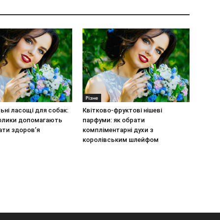
Різне
ьні ласощі для собак:
Квітково-фруктові нішеві
олики допомагають
парфуми: як обрати
ати здоров’я
компліментарні духи з
королівським шлейфом