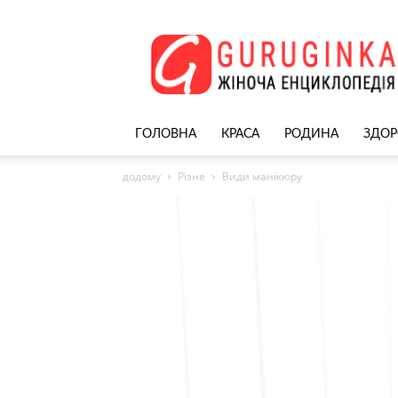
Жіночий
сайт
–
nekrasivyh.net
ГОЛОВНА
КРАСА
РОДИНА
ЗДОР
додому
Різне
Види манікюру