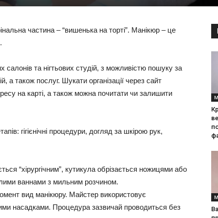
інальна частина – “вишенька на торті”. Манікюр – це
.
х салонів та нігтьових студій, з можливістю пошуку за
й, а також послуг. Шукати організації через сайт
дресу на карті, а також можна почитати чи залишити
М
Кр
ве
по
пів: гігієнічні процедури, догляд за шкірою рук,
фа
ється “хірургічним”, кутикула обрізається ножицями або
лими ваннами з мильним розчином.
омент вид манікюру. Майстер використовує
М
вними насадками. Процедура зазвичай проводиться без
Ва
п