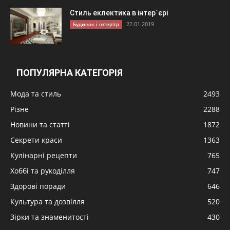
Стиль еклектика в інтер`єрі
22.01.2019
Будинок і інтер'єр
ПОПУЛЯРНА КАТЕГОРІЯ
Мода та стиль
2493
Різне
2288
Новини та статті
1872
Секрети краси
1363
Кулінарні рецепти
765
Хоббі та рукоділля
747
Здорові поради
646
Культура та дозвілля
520
Зірки та знаменитості
430