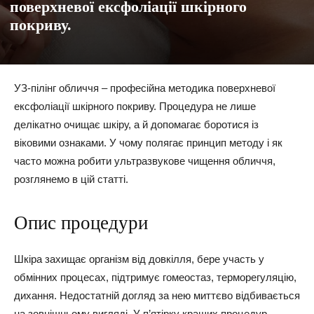
поверхневої ексфоліації шкірного
покриву.
УЗ-пілінг обличчя – професійна методика поверхневої
ексфоліації шкірного покриву. Процедура не лише
делікатно очищає шкіру, а й допомагає боротися із
віковими ознаками. У чому полягає принцип методу і як
часто можна робити ультразвукове чищення обличчя,
розглянемо в цій статті.
Опис процедури
Шкіра захищає організм від довкілля, бере участь у
обмінних процесах, підтримує гомеостаз, терморегуляцію,
дихання. Недостатній догляд за нею миттєво відбивається
на зовнішньому вигляді. У п’ятірку кращих процедур