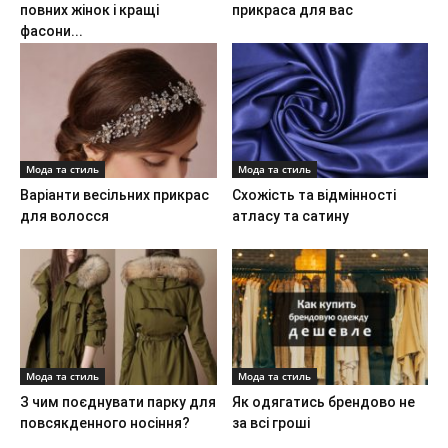
повних жінок і кращі
прикраса для вас
фасони...
Мода та стиль
Мода та стиль
Варіанти весільних прикрас
Схожість та відмінності
для волосся
атласу та сатину
Мода та стиль
Мода та стиль
З чим поєднувати парку для
Як одягатись брендово не
повсякденного носіння?
за всі гроші