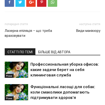
попередня стаття
наступна стаття
Лазерна епіляція – що треба
Види манікюру
враховувати
СТАТТІ ПО ТЕМІ
БІЛЬШЕ ВІД АВТОРА
Профессиональная уборка офисов:
какие задачи берет на себя
клининговая служба
Різне
Функціональні ласощі для собак:
коли смаколики допомагають
підтримувати здоров’я
Різне