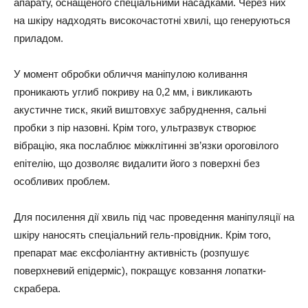
апарату, оснащеного спеціальними насадками. Через них
на шкіру надходять високочастотні хвилі, що генеруються
приладом.
У момент обробки обличчя маніпулою коливання
проникають углиб покриву на 0,2 мм, і викликають
акустичне тиск, який виштовхує забруднення, сальні
пробки з пір назовні. Крім того, ультразвук створює
вібрацію, яка послаблює міжклітинні зв’язки ороговілого
епітелію, що дозволяє видалити його з поверхні без
особливих проблем.
Для посилення дії хвиль під час проведення маніпуляції на
шкіру наносять спеціальний гель-провідник. Крім того,
препарат має ексфоліантну активність (розпушує
поверхневий епідерміс), покращує ковзання лопатки-
скрабера.