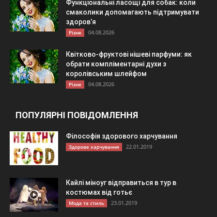
Функціональні ласощі для собак: коли
смаколики допомагають підтримувати
здоров’я
04.08.2026
Різне
Квітково-фруктові нішеві парфуми: як
обрати компліментарні духи з
королівським шлейфом
04.08.2026
Різне
ПОПУЛЯРНІ ПОВІДОМЛЕННЯ
Філософія здорового харчування
22.01.2019
Здорове харчування
Кайлі міноуг відправиться в тур в
костюмах від готьє
23.01.2019
Мода та стиль