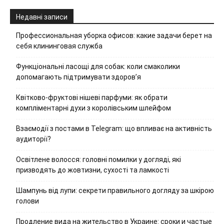
Недавні записи
Профессиональная уборка офисов: какие задачи берет на
себя клининговая служба
Функціональні ласощі для собак: коли смаколики
допомагають підтримувати здоров’я
Квітково-фруктові нішеві парфуми: як обрати
компліментарні духи з королівським шлейфом
Взаємодії з постами в Telegram: що впливає на активність
аудиторії?
Освітлене волосся: головні помилки у догляді, які
призводять до жовтизни, сухості та ламкості
Шампунь від лупи: секрети правильного догляду за шкірою
голови
Продление вида на жительство в Украине: сроки и частые