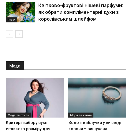
Квітково-фруктові нішеві парфуми:
як обрати компліментарні духи з
королівським шлейфом
Різне
Мода
Мода та стиль
Мода та стиль
Критерії вибору сукні
Золоті каблучки у вигляді
великого розміру для
корони – вишукана