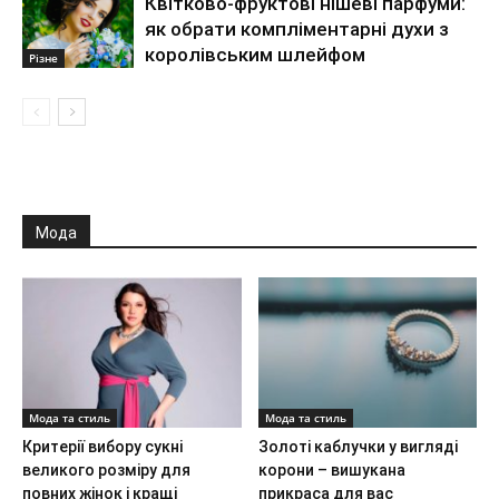
Квітково-фруктові нішеві парфуми:
як обрати компліментарні духи з
королівським шлейфом
Різне
Мода
Мода та стиль
Мода та стиль
Критерії вибору сукні
Золоті каблучки у вигляді
великого розміру для
корони – вишукана
повних жінок і кращі
прикраса для вас