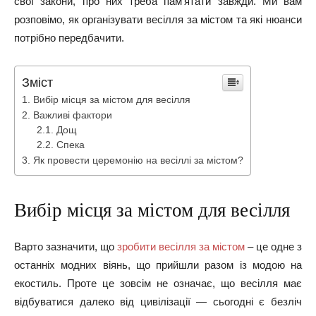
свої закони, про них треба пам’ятати завжди. Ми вам
розповімо, як організувати весілля за містом та які нюанси
потрібно передбачити.
Зміст
Вибір місця за містом для весілля
Важливі фактори
Дощ
Спека
Як провести церемонію на весіллі за містом?
Вибір місця за містом для весілля
Варто зазначити, що
зробити весілля за містом
– це одне з
останніх модних віянь, що прийшли разом із модою на
екостиль. Проте це зовсім не означає, що весілля має
відбуватися далеко від цивілізації — сьогодні є безліч