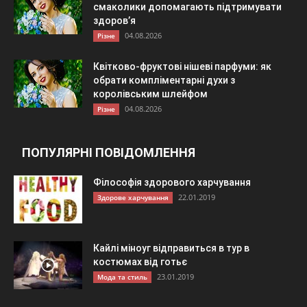
смаколики допомагають підтримувати
здоров’я
04.08.2026
Різне
Квітково-фруктові нішеві парфуми: як
обрати компліментарні духи з
королівським шлейфом
04.08.2026
Різне
ПОПУЛЯРНІ ПОВІДОМЛЕННЯ
Філософія здорового харчування
22.01.2019
Здорове харчування
Кайлі міноуг відправиться в тур в
костюмах від готьє
23.01.2019
Мода та стиль