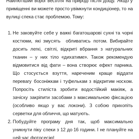
Найлютіший ворог весілля на природі після дощу. Якщо у
приміщенні ви можете просто увімкнути кондиціонер, то на
вулиці спека стає проблемою. Тому:
Не заковуйте себе у важкі багатошарові сукні та чорні
костюми, які змусять обливатись потом. Вибирайте
досить легкі, світлі, відкриті вбрання з натуральних
тканин – у них тіло «дихатиме». Також рекомендую
відмовитися від фати – вона створює ефект парника.
Що стосується взуття, нареченим краще віддати
перевагу босоніжкам і туфелькам з відкритим носком.
Попросіть стиліста зробити водостійкий макіяж, а
зачіску закріпити засобами з максимальною фіксацією
(особливо якщо у вас локони). З собою прихопіть
серветки для обличчя, що матують.
Побудуйте програму дня так, щоб максимально
уникнути піку спеки з 12 до 16 години. І не плануйте на
цей час фотосесію!