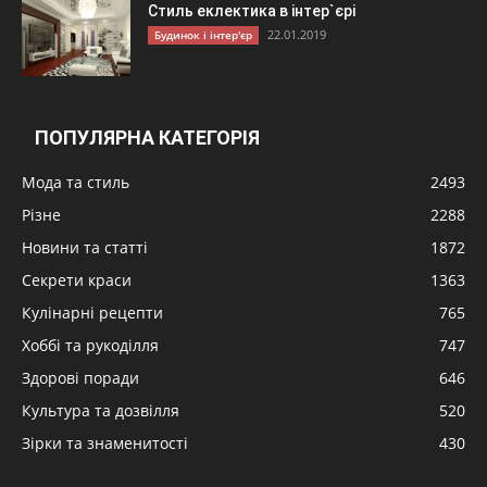
Стиль еклектика в інтер`єрі
22.01.2019
Будинок і інтер'єр
ПОПУЛЯРНА КАТЕГОРІЯ
Мода та стиль
2493
Різне
2288
Новини та статті
1872
Секрети краси
1363
Кулінарні рецепти
765
Хоббі та рукоділля
747
Здорові поради
646
Культура та дозвілля
520
Зірки та знаменитості
430