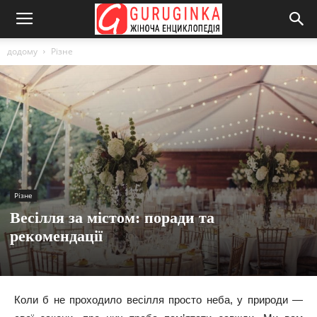
додому
Різне
Різне
Весілля за містом: поради та
рекомендації
Коли б не проходило весілля просто неба, у природи —