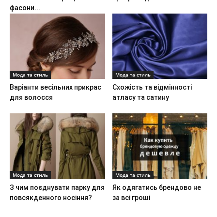
фасони...
Мода та стиль
Мода та стиль
Варіанти весільних прикрас
Схожість та відмінності
для волосся
атласу та сатину
Мода та стиль
Мода та стиль
З чим поєднувати парку для
Як одягатись брендово не
повсякденного носіння?
за всі гроші