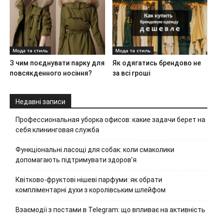
Мода та стиль
Мода та стиль
З чим поєднувати парку для
Як одягатись брендово не
повсякденного носіння?
за всі гроші
Недавні записи
Профессиональная уборка офисов: какие задачи берет на
себя клининговая служба
Функціональні ласощі для собак: коли смаколики
допомагають підтримувати здоров’я
Квітково-фруктові нішеві парфуми: як обрати
компліментарні духи з королівським шлейфом
Взаємодії з постами в Telegram: що впливає на активність