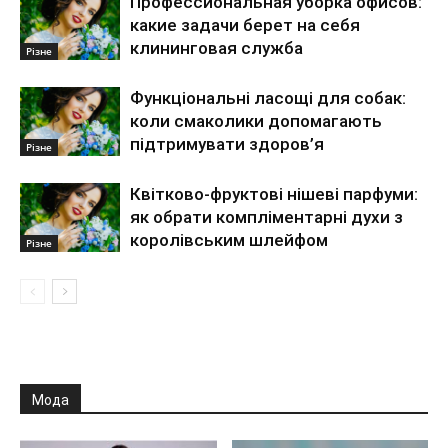
Профессиональная уборка офисов:
какие задачи берет на себя
клининговая служба
Різне
Функціональні ласощі для собак:
коли смаколики допомагають
підтримувати здоров’я
Різне
Квітково-фруктові нішеві парфуми:
як обрати компліментарні духи з
королівським шлейфом
Різне
Мода