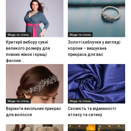
Мода та стиль
Мода та стиль
Критерії вибору сукні
Золоті каблучки у вигляді
великого розміру для
корони – вишукана
повних жінок і кращі
прикраса для вас
фасони...
Мода та стиль
Мода та стиль
Варіанти весільних прикрас
Схожість та відмінності
для волосся
атласу та сатину