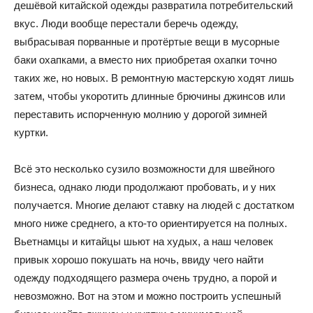
дешёвой китайской одежды развратила потребительский
вкус. Люди вообще перестали беречь одежду,
выбрасывая порванные и протёртые вещи в мусорные
баки охапками, а вместо них приобретая охапки точно
таких же, но новых. В ремонтную мастерскую ходят лишь
затем, чтобы укоротить длинные брючины джинсов или
переставить испорченную молнию у дорогой зимней
куртки.
Всё это несколько сузило возможности для швейного
бизнеса, однако люди продолжают пробовать, и у них
получается. Многие делают ставку на людей с достатком
много ниже среднего, а кто-то ориентируется на полных.
Вьетнамцы и китайцы шьют на худых, а наш человек
привык хорошо покушать на ночь, ввиду чего найти
одежду подходящего размера очень трудно, а порой и
невозможно. Вот на этом и можно построить успешный