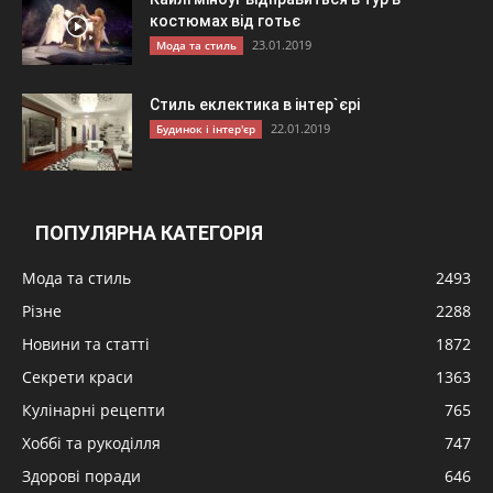
костюмах від готьє
23.01.2019
Мода та стиль
Стиль еклектика в інтер`єрі
22.01.2019
Будинок і інтер'єр
ПОПУЛЯРНА КАТЕГОРІЯ
Мода та стиль
2493
Різне
2288
Новини та статті
1872
Секрети краси
1363
Кулінарні рецепти
765
Хоббі та рукоділля
747
Здорові поради
646