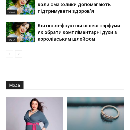
коли смаколики допомагають
підтримувати здоров’я
Різне
Квітково-фруктові нішеві парфуми:
як обрати компліментарні духи з
королівським шлейфом
Різне
Мода