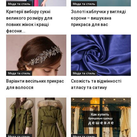
Мода та стиль
Мода та стиль
Критерії вибору сукні
Золоті каблучки у вигляді
великого розміру для
корони – вишукана
повних жінок і кращі
прикраса для вас
фасони...
Мода та стиль
Мода та стиль
Варіанти весільних прикрас
Схожість та відмінності
для волосся
атласу та сатину
Мода та стиль
Мода та стиль