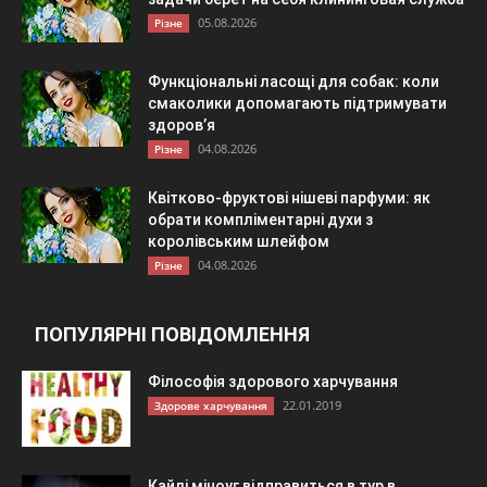
05.08.2026
Різне
Функціональні ласощі для собак: коли
смаколики допомагають підтримувати
здоров’я
04.08.2026
Різне
Квітково-фруктові нішеві парфуми: як
обрати компліментарні духи з
королівським шлейфом
04.08.2026
Різне
ПОПУЛЯРНІ ПОВІДОМЛЕННЯ
Філософія здорового харчування
22.01.2019
Здорове харчування
Кайлі міноуг відправиться в тур в