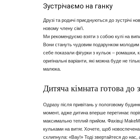
Зустрічаємо на ганку
Друзі та родичі приєднуються до зустрічі н
новому члену сім’ї.
Ми рекомендуємо взяти з собою кулі на випи
Вони стануть чудовим подарунком молодим б
себе показали фігурки з кульок – ромашки, к
оригінальні варіанти, які можна буде не тільк
малюка.
Дитяча кімната готова до 
Одразу після привітань у пологовому будин
момент, адже дитина вперше перетинає поріг 
максимально теплий прийом. Фахівці MakeM
кульками на витяг. Хочете, щоб новоспечена
схлипнула: «Вау!» Тоді звертайтеся до нас