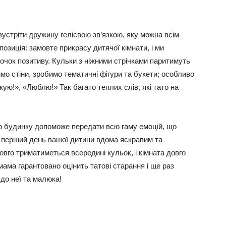
зустріти дружину гелієвою зв’язкою, яку можна всім
позиція: замовте прикрасу дитячої кімнати, і ми
очок позитиву. Кульки з ніжними стрічками паритимуть
о стіни, зробимо тематичні фігури та букети; особливо
кую!», «Люблю!» Так багато теплих слів, які тато на
о будинку допоможе передати всю гаму емоцій, що
перший день вашої дитини вдома яскравим та
довго триматиметься всередині кульок, і кімната довго
мама гарантовано оцінить татові старання і ще раз
до неї та малюка!