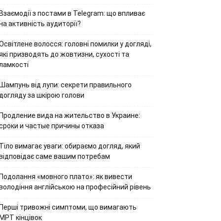
Взаємодії з постами в Telegram: що впливає
на активність аудиторії?
Освітлене волосся: головні помилки у догляді,
які призводять до жовтизни, сухості та
ламкості
Шампунь від лупи: секрети правильного
догляду за шкірою голови
Продление вида на жительство в Украине:
сроки и частые причины отказа
Тіло вимагає уваги: обираємо догляд, який
відповідає саме вашим потребам
Подолання «мовного плато»: як вивести
володіння англійською на професійний рівень
Перші тривожні симптоми, що вимагають
МРТ кінцівок