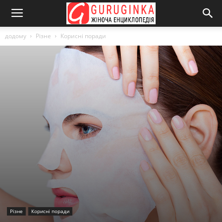
додому
Різне
Корисні поради
Різне
Корисні поради