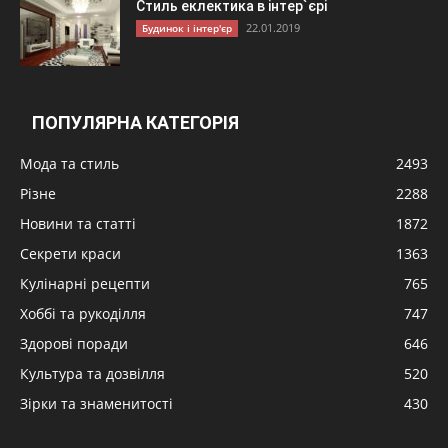
Стиль еклектика в інтер`єрі
22.01.2019
Будинок і інтер'єр
ПОПУЛЯРНА КАТЕГОРІЯ
Мода та стиль
2493
Різне
2288
Новини та статті
1872
Секрети краси
1363
Кулінарні рецепти
765
Хоббі та рукоділля
747
Здорові поради
646
Культура та дозвілля
520
Зірки та знаменитості
430