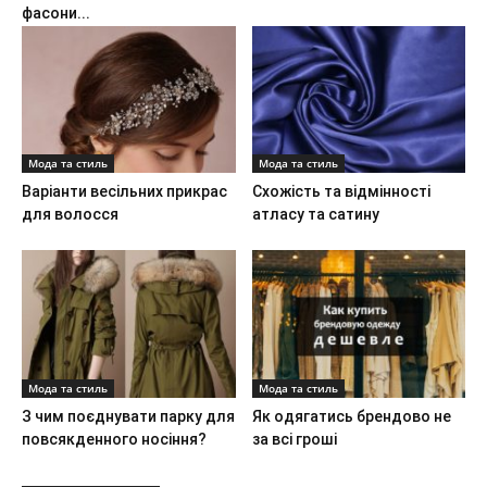
фасони...
Мода та стиль
Мода та стиль
Варіанти весільних прикрас
Схожість та відмінності
для волосся
атласу та сатину
Мода та стиль
Мода та стиль
З чим поєднувати парку для
Як одягатись брендово не
повсякденного носіння?
за всі гроші