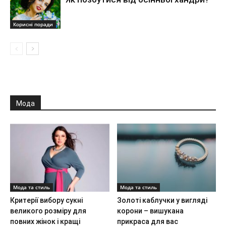
Корисні поради
Мода
Мода та стиль
Мода та стиль
Критерії вибору сукні
Золоті каблучки у вигляді
великого розміру для
корони – вишукана
повних жінок і кращі
прикраса для вас