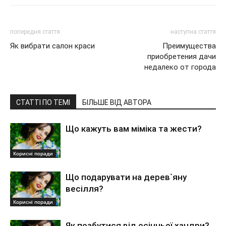
попередня стаття
наступна стаття
Як вибрати салон краси
Преимущества
приобретения дачи
недалеко от города
СТАТТІ ПО ТЕМІ
БІЛЬШЕ ВІД АВТОРА
Що кажуть вам міміка та жести?
Корисні поради
Що подарувати на дерев`яну
весілля?
Корисні поради
Як позбутися від осінньої хандри?