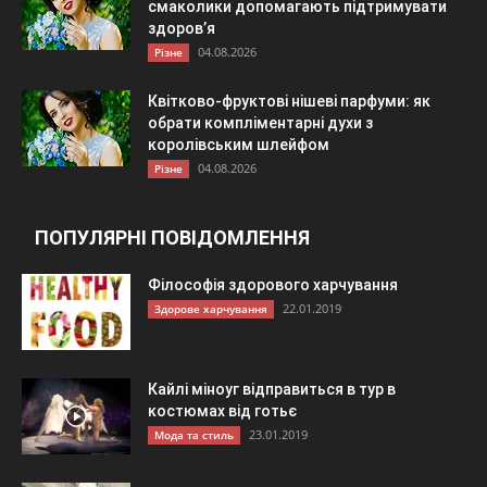
смаколики допомагають підтримувати
здоров’я
04.08.2026
Різне
Квітково-фруктові нішеві парфуми: як
обрати компліментарні духи з
королівським шлейфом
04.08.2026
Різне
ПОПУЛЯРНІ ПОВІДОМЛЕННЯ
Філософія здорового харчування
22.01.2019
Здорове харчування
Кайлі міноуг відправиться в тур в
костюмах від готьє
23.01.2019
Мода та стиль