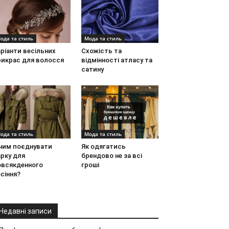
ода та стиль
Мода та стиль
ріанти весільних
Схожість та
рикрас для волосся
відмінності атласу та
сатину
ода та стиль
Мода та стиль
 чим поєднувати
Як одягатись
рку для
брендово не за всі
овсякденного
гроші
сіння?
Недавні записи