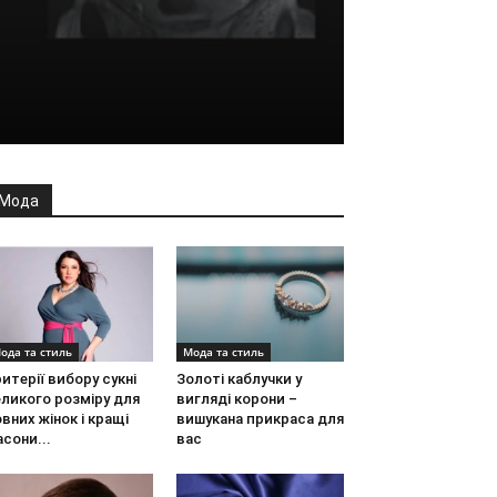
Мода
ода та стиль
Мода та стиль
итерії вибору сукні
Золоті каблучки у
ликого розміру для
вигляді корони –
вних жінок і кращі
вишукана прикраса для
сони...
вас