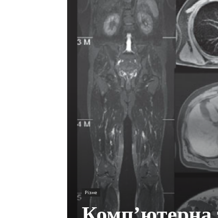
Різне
Комп’ютерна 