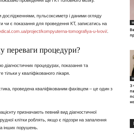
 показано проведення ще і КТ головного мозку.
ми дослідженнями, пульсоксиметр і даними огляду
М
ти чи є показання для проведення КТ, записатись на
Ва
edical.com.ua/project/kompyuterna-tomografiya-u-lvovi/
.
п
ому переваги процедури?
о діагностичних процедурах, показання та
 тільки у кваліфікованого лікаря.
М
З
тика, проведена кваліфікованим фахівцем – це один з
па
п
но
ацієнту призначають певний вид діагностичної
грудної клітки роблять, якщо є підозри на запалення
 та інших порушень.