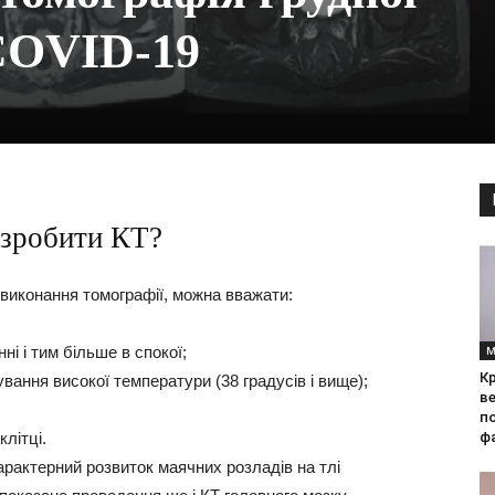
COVID-19
 зробити КТ?
виконання томографії, можна вважати:
і і тим більше в спокої;
М
Кр
вання високої температури (38 градусів і вище);
ве
по
літці.
фа
рактерний розвиток маячних розладів на тлі