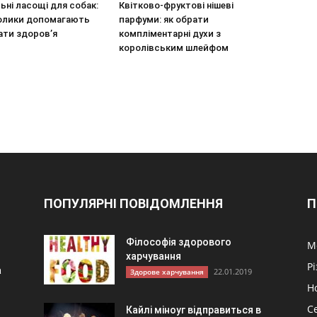
ьні ласощі для собак:
Квітково-фруктові нішеві
олики допомагають
парфуми: як обрати
ати здоров’я
компліментарні духи з
королівським шлейфом
ПОПУЛЯРНІ ПОВІДОМЛЕННЯ
П
Філософія здорового
М
харчування
Р
а
22.01.2019
Здорове харчування
Н
С
Кайлі міноуг відправиться в