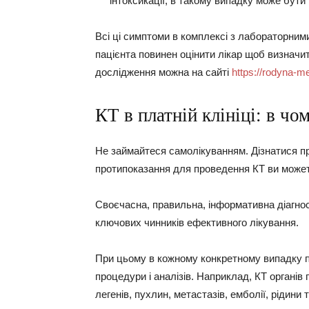
інтоксикації, в такому випадку може бути
Всі ці симптоми в комплексі з лабораторни
пацієнта повинен оцінити лікар щоб визначи
дослідження можна на сайті
https://rodyna-m
КТ в платній клініці: в ч
Не займайтеся самолікуванням. Дізнатися пр
протипоказання для проведення КТ ви можете
Своєчасна, правильна, інформативна діагнос
ключових чинників ефективного лікування.
При цьому в кожному конкретному випадку п
процедури і аналізів. Наприклад, КТ органів 
легенів, пухлин, метастазів, емболії, рідини