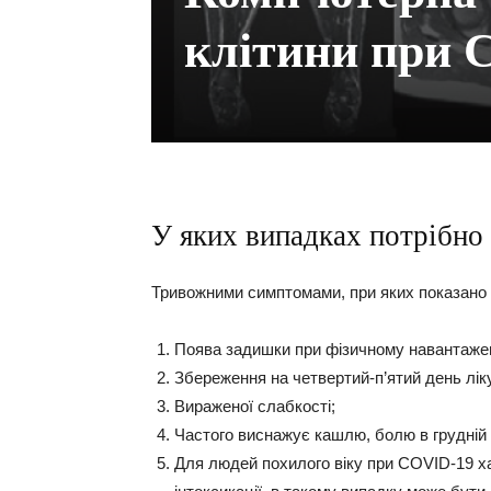
клітини при 
У яких випадках потрібно
Тривожними симптомами, при яких показано 
Поява задишки при фізичному навантаженн
Збереження на четвертий-п’ятий день ліку
Вираженої слабкості;
Частого виснажує кашлю, болю в грудній к
Для людей похилого віку при COVID-19 ха