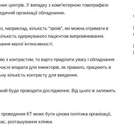
ичних центрів. У випадку з комп’ютерною томографією
дичній організації обладнанню.
, наприклад, кількість “зрізів”, які можна отримати в
кількість одержуваного пацієнтом випромінювання.
ання малої інтенсивності.
ю з контрастом, то варто приділити увагу і обладнання
часні апарати для інжекторів, як правило, працюють в
ну кількість контрасту для введення.
який буде проводити дослідження. Від цього ж залежить
проведення КТ може бути цінова політика організації,
час, розташування клініки.