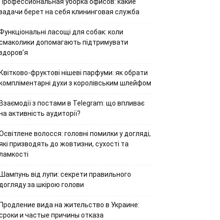
Профессиональная уборка офисов: какие
задачи берет на себя клининговая служба
Функціональні ласощі для собак: коли
смаколики допомагають підтримувати
здоров’я
Квітково-фруктові нішеві парфуми: як обрати
компліментарні духи з королівським шлейфом
Взаємодії з постами в Telegram: що впливає
на активність аудиторії?
Освітлене волосся: головні помилки у догляді,
які призводять до жовтизни, сухості та
ламкості
Шампунь від лупи: секрети правильного
догляду за шкірою голови
Продление вида на жительство в Украине:
сроки и частые причины отказа