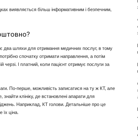
адках виявляється більш інформативним і безпечним,
коштовно?
 є два шляхи для отримання медичних послуг, в тому
 потрібно спочатку отримати направлення, а потім
ій черзі. І платний, коли пацієнт отримує послуги за
аги. По-перше, можливість записатися на ту ж КТ, але
е, знайти клініку, де встановлені апарати для
джень. Наприклад, КТ голови. Детальніше про це
 їх ціна.