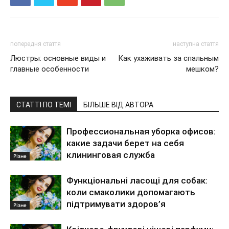
попередня стаття
наступна стаття
Люстры: основные виды и
Как ухаживать за спальным
главные особенности
мешком?
СТАТТІ ПО ТЕМІ
БІЛЬШЕ ВІД АВТОРА
Профессиональная уборка офисов:
какие задачи берет на себя
клининговая служба
Різне
Функціональні ласощі для собак:
коли смаколики допомагають
підтримувати здоров’я
Різне