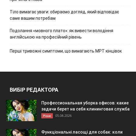
Тіло вимагає уваги: обираємо догляд, який відповідає
саме вашим потребам
Подолання «мовного плато»: як вивести володіння
англійською на професійний рівень
Перші тривожні симптоми, що вимагають МРТ кінцівок
ВИБІР РЕДАКТОРА
Профессиональная уборка офисов: какие
задачи берет на себя клининговая служба
05.08.2026
Різне
Функціональні ласощі для собак: коли