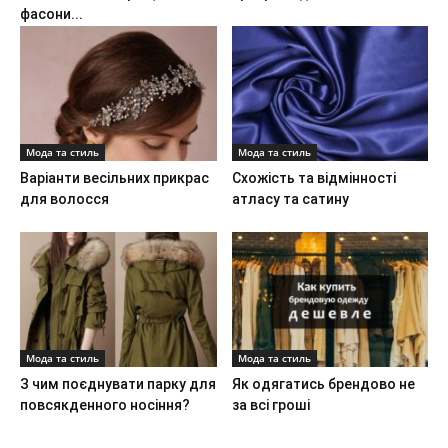
фасони...
Мода та стиль
Мода та стиль
Варіанти весільних прикрас
Схожість та відмінності
для волосся
атласу та сатину
Мода та стиль
Мода та стиль
З чим поєднувати парку для
Як одягатись брендово не
повсякденного носіння?
за всі гроші