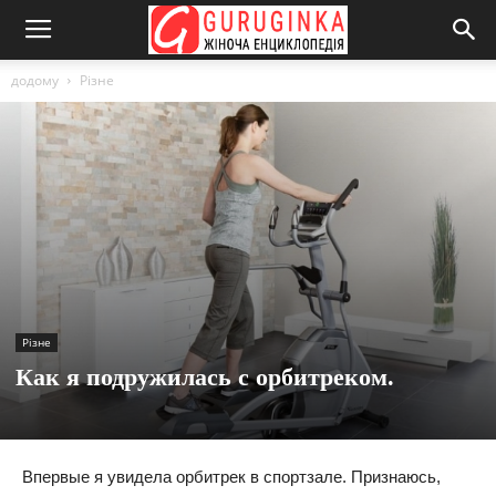
додому
Різне
Різне
Как я подружилась с орбитреком.
Впервые я увидела орбитрек в спортзале. Признаюсь,