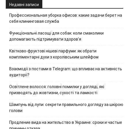
Недавні записи
Профессиональная уборка офисов: какие задачи берет на
себя клининговая служба
Функціональні ласощі для собак: коли смаколики
допомагають підтримувати здоров’я
Квітково-фруктові нішеві парфуми: як обрати
компліментарні духи з королівським шлейфом
Взаємодії з постами в Telegram: що впливає на активність
аудиторії?
Освітлене волосся: головні помилки у догляді, які
призводять до жовтизни, сухості та ламкості
Шампунь від лупи: секрети правильного догляду за шкірою
голови
Продление вида на жительство в Украине: сроки и частые
причины отказа