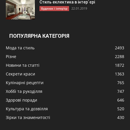
Стиль еклектика в інтер`єрі
22.01.2019
Будинок і інтер'єр
ПОПУЛЯРНА КАТЕГОРІЯ
Мода та стиль
2493
Різне
2288
Новини та статті
1872
Секрети краси
1363
Кулінарні рецепти
765
Хоббі та рукоділля
747
Здорові поради
646
Культура та дозвілля
520
Зірки та знаменитості
430