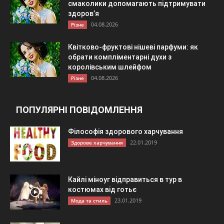
смаколики допомагають підтримувати
здоров’я
04.08.2026
Різне
Квітково-фруктові нішеві парфуми: як
обрати компліментарні духи з
королівським шлейфом
04.08.2026
Різне
ПОПУЛЯРНІ ПОВІДОМЛЕННЯ
Філософія здорового харчування
22.01.2019
Здорове харчування
Кайлі міноуг відправиться в тур в
костюмах від готьє
23.01.2019
Мода та стиль