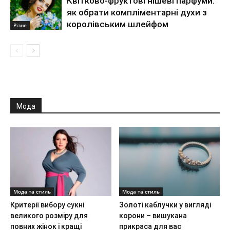
Квітково-фруктові нішеві парфуми:
як обрати компліментарні духи з
королівським шлейфом
Різне
Мода
Мода та стиль
Мода та стиль
Критерії вибору сукні
Золоті каблучки у вигляді
великого розміру для
корони – вишукана
повних жінок і кращі
прикраса для вас