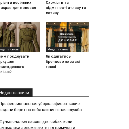
ріанти весільних
Схожість та
рикрас для волосся
відмінності атласу та
сатину
ода та стиль
Мода та стиль
 чим поєднувати
Як одягатись
рку для
брендово не за всі
овсякденного
гроші
сіння?
Недавні записи
Профессиональная уборка офисов: какие
задачи берет на себя клининговая служба
Функціональні ласощі для собак: коли
смаколики допомагають підтримувати