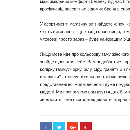
максимальний комфорт і безпеку під час біг
кросівки від всесвітньо відомих брендів спор
У асортименті магазину ви знайдете жіночі кр
якість виконання – це краща пропозиція, то
vittorossi просто зараз – буде найкращим рі
Якщо мова йде про кольорову гаму жіночого в
знайде щось для себе. Вам подобається, про
колірну гамму: чорну, білу, сіру, гранат? Ви
візерунки? Інтенсивні кольори, такі як: рожев
представлені всі модні весняні і дуже по-ді
моделі. Ми пропонуємо вам взуття для бігу 
зволікайте і вже сьогодні відвідайте інтернет-