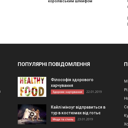
королівським шлейфом
ПОПУЛЯРНІ ПОВІДОМЛЕННЯ
П
Філософія здорового
М
харчування
Р
а
22.01.2019
Здорове харчування
Н
С
Кайлі міноуг відправиться в
тур в костюмах від готьє
К
23.01.2019
Мода та стиль
и
Хо