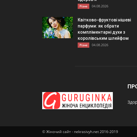
04.08.2026
Різне
Квітково-фруктові нішеві
парфуми: як обрати
компліментарні духи з
королівським шлейфом
04.08.2026
Різне
ПР
Здор
© Жіночий сайт - nekrasivyh.net 2016-2019