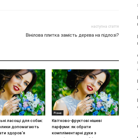
наступна стаття
Вінілова плитка замість дерева на підлозі?
Різне
ьні ласощі для собак:
Квітково-фруктові нішеві
олики допомагають
парфуми: як обрати
ати здоров’я
компліментарні духи з