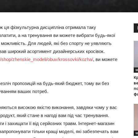
и ж ця фізкультурна дисципліна отримала таку
платити, а на тренування ви можете вибрати будь-якої
 і можливість. Для людей, які без спорту не уявляють
отував широкий асортимент дизайнерських кросівок.
.ua/shop/zhenskie_modeli/obuv/krossovki/kozha/
, ви можете
М
Кр
 безліч пропозицій на будь-який бюджет, тому ви без
ве
по
уванням ваших потреб.
фа
дрізняються високою якістю виконання, завдяки чому у вас
родукт, який стане в нагоді вам під час тренування.
и і захищати її від серйозних травм. Інтернет-магазин
м запропонувати тільки кращі моделі, які забезпечать вам
М