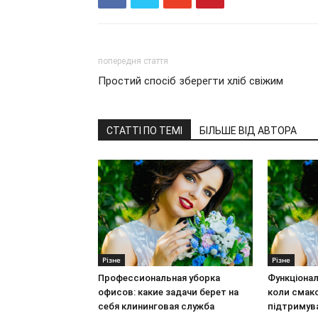
попередня стаття
Простий спосіб зберегти хліб свіжим
СТАТТІ ПО ТЕМІ
БІЛЬШЕ ВІД АВТОРА
Різне
Різне
Профессиональная уборка
Функціонал
офисов: какие задачи берет на
коли смак
себя клининговая служба
підтримув