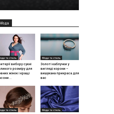
Мода
ода та стиль
Мода та стиль
итерії вибору сукні
Золоті каблучки у
ликого розміру для
вигляді корони –
вних жінок і кращі
вишукана прикраса для
сони...
вас
ода та стиль
Мода та стиль