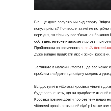
Біг – це дуже популярний вид спорту. Звідк
популярність? По-перше, за неї не потрібно 
пори дня, як тільки у вас з’явиться бажання
собі і дня, інтернет-магазин vittorossi приг
Пройшовши по посиланню
https://vittorossi
дуже вигідно придбати якісні жіночі кросівки.
Загляньте в магазин vittorossi, де вас чекає
проблем знайдете відповідну модель з урах
Всі доступні в vittorossi кросівки жіночі ві
буде впевненість, що ви придбаєте якісний п
Кросівки повинні дбати про безпеку вашої ног
vittorossi провів ретельний відбір і може ва