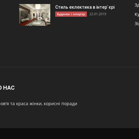
З
Стиль еклектика в інтер`єрі
К
22.01.2019
Будинок і інтер'єр
З
О НАС
ов'я та краса жінки, корисні поради