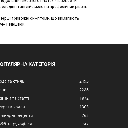
Подолання «мовного плато»: як вивести
володіння англійською на професійний рівень
Перші тривожні симптоми, що вимагають
МРТ кінцівок
ОПУЛЯРНА КАТЕГОРІЯ
ода та стиль
2493
ізне
2288
овини та статті
1872
екрети краси
1363
улінарні рецепти
765
ббі та рукоділля
747