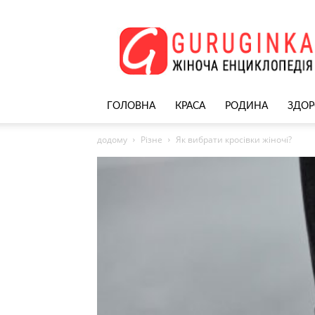
Жіночий
сайт
–
nekrasivyh.net
ГОЛОВНА
КРАСА
РОДИНА
ЗДОР
додому
Різне
Як вибрати кросівки жіночі?