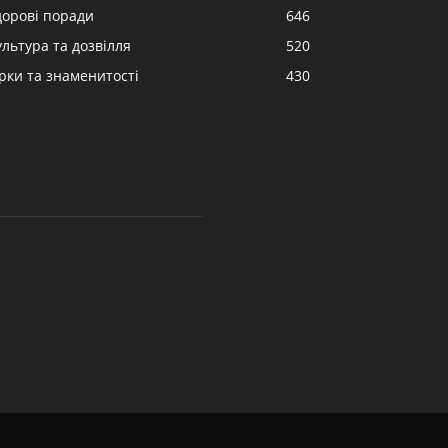
дорові поради
646
ультура та дозвілля
520
ірки та знаменитості
430