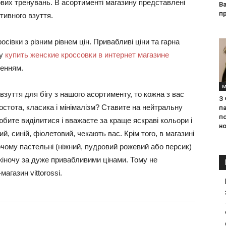
ових тренувань. В асортименті магазину представлені
Ва
п
тивного взуття.
осівки з різним рівнем цін. Привабливі ціни та гарна
му
купить женские кроссовки в интернет магазине
шенням.
М
зуття для бігу з нашого асортименту, то кожна з вас
З
стота, класика і мінімалізм? Ставите на нейтральну
па
п
 любите виділитися і вважаєте за краще яскраві кольори і
но
ий, синій, фіолетовий, чекають вас. Крім того, в магазині
вочому пастельні (ніжний, пудровий рожевий або персик)
жіночу за дуже привабливими цінами. Тому не
магазин vittorossi.