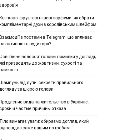
здоров’я
Квітково-фруктові нішеві парфуми: як обрати
компліментарні духи з королівським шлейфом
Взаємодії з постами в Telegram: що впливає
на активність аудиторії?
Освітлене волосся: головні помилки у догляді,
які призводять до жовтизни, сухості та
ламкості
Шампунь від лупи: секрети правильного
догляду за шкірою голови
Продление вида на жительство в Украине:
сроки и частые причины отказа
Тіло вимагає уваги: обираємо догляд, який
відповідає саме вашим потребам