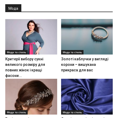
Мода
Мода та стиль
Мода та стиль
Критерії вибору сукні
Золоті каблучки у вигляді
великого розміру для
корони – вишукана
повних жінок і кращі
прикраса для вас
фасони...
Мода та стиль
Мода та стиль