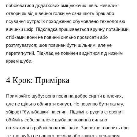
побоюватися додаткових зміцнюючих швів. Невеликі
отвори як від швейної голки не означають брак або
псування хутра: їх походження обумовлено технологією
вичинки шкір. Підкладка пришивається вручну потайними
стібками: вони не повинні сильно провисати або
розтягуватися; шов повинен бути щільним, але не
перетягнутий. Підклад не повинен виднітися під нижнім
краєм шуби.
4 Крок: Примірка
Приміряйте шубу: вона повинна добре сидіти в плечах,
але не щільно облягати силует. Не повинно бути натягу,
збірок і “бульбашки” на спині. Підніміть руки в сторони і
обійміть себе за плечі: шуба не повинна сильно
натягатися в районі лопаток і пахв. Зворотне говорить про
те, що шуба не вашого розміру або зшита з невдалим