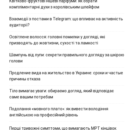
Квітково-фруктові нішеві парфуми: як обрати
компліментарні духи з королівським шлейфом
Взаємодії з постами в Telegram: що впливає на активність
аудиторії?
Освітлене волосся: головні помилки у догляді, які
призводять до жовтизни, сухості та ламкості
Шампунь від лупи: секрети правильного догляду за шкірою
голови
Продление вида на жительство в Украине: сроки и частые
причины отказа
Тіло вимагає уваги: обираємо догляд, який відповідає
саме вашим потребам
Подолання «мовного плато»: як вивести володіння
англійською на професійний рівень
Перші тривожні симптоми, що вимагають МРТ кінцівок