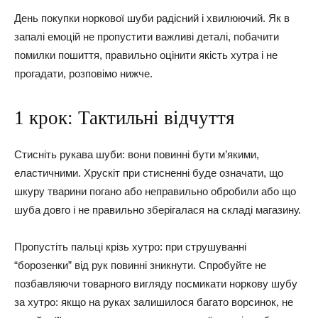
День покупки норкової шуби радісний і хвилюючий. Як в
запалі емоцій не пропустити важливі деталі, побачити
помилки пошиття, правильно оцінити якість хутра і не
прогадати, розповімо нижче.
1 крок: Тактильні відчуття
Стисніть рукава шуби: вони повинні бути м’якими,
еластичними. Хрускіт при стисненні буде означати, що
шкуру тварини погано або неправильно обробили або що
шуба довго і не правильно зберігалася на складі магазину.
Пропустіть пальці крізь хутро: при струшуванні
“борозенки” від рук повинні зникнути. Спробуйте не
позбавляючи товарного вигляду посмикати норкову шубу
за хутро: якщо на руках залишилося багато ворсинок, не