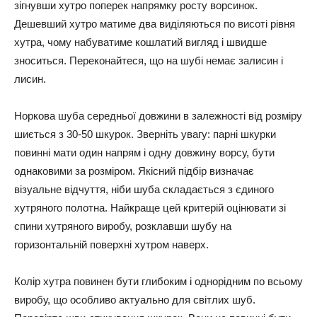
зігнувши хутро поперек напрямку росту ворсинок.
Дешевший хутро матиме два виділяються по висоті рівня
хутра, чому набуватиме кошлатий вигляд і швидше
зноситься. Переконайтеся, що на шубі немає залисин і
лисин.
Норкова шуба середньої довжини в залежності від розміру
шиється з 30-50 шкурок. Зверніть увагу: парні шкурки
повинні мати один напрям і одну довжину ворсу, бути
однаковими за розміром. Якісний підбір визначає
візуальне відчуття, ніби шуба складається з єдиного
хутряного полотна. Найкраще цей критерій оцінювати зі
спини хутряного виробу, розклавши шубу на
горизонтальній поверхні хутром наверх.
Колір хутра повинен бути глибоким і однорідним по всьому
виробу, що особливо актуально для світлих шуб.