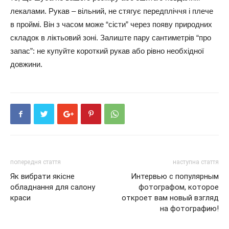
лекалами. Рукав – вільний, не стягує передпліччя і плече
в проймі. Він з часом може “сісти” через появу природних
складок в ліктьовий зоні. Залиште пару сантиметрів “про
запас”: не купуйте короткий рукав або рівно необхідної
довжини.
попередня стаття
наступна стаття
Як вибрати якісне
Интервью с популярным
обладнання для салону
фотографом, которое
краси
откроет вам новый взгляд
на фотографию!