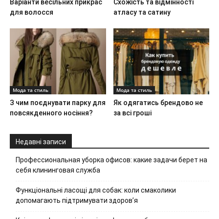
Варіанти весільних прикрас
Схожість та відмінності
для волосся
атласу та сатину
Мода та стиль
Мода та стиль
З чим поєднувати парку для
Як одягатись брендово не
повсякденного носіння?
за всі гроші
Недавні записи
Профессиональная уборка офисов: какие задачи берет на
себя клининговая служба
Функціональні ласощі для собак: коли смаколики
допомагають підтримувати здоров’я