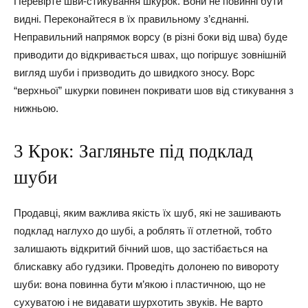
Перевірте шви-стикування шкурок. Вони не повинні бути
видні. Переконайтеся в їх правильному з’єднанні.
Неправильний напрямок ворсу (в різні боки від шва) буде
приводити до відкривається швах, що погіршує зовнішній
вигляд шуби і призводить до швидкого зносу. Ворс
“верхньої” шкурки повинен покривати шов від стикування з
нижньою.
3 Крок: Загляньте під подклад
шуби
Продавці, яким важлива якість їх шуб, які не зашивають
подклад наглухо до шубі, а роблять її отлетной, тобто
залишають відкритий бічний шов, що застібається на
блискавку або гудзики. Проведіть долонею по вивороту
шуби: вона повинна бути м’якою і пластичною, що не
сухуватою і не видавати шурхотить звуків. Не варто