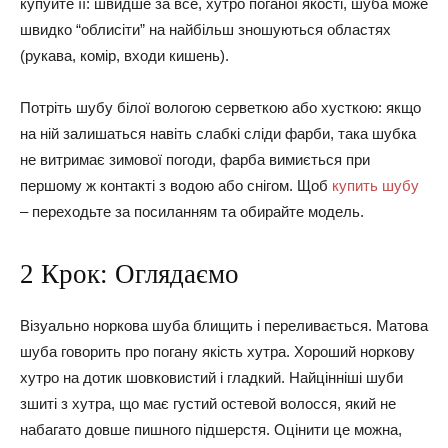
купуйте її: швидше за все, хутро поганої якості, шуба може
швидко “облисіти” на найбільш зношуються областях
(рукава, комір, входи кишень).
Потріть шубу білої вологою серветкою або хусткою: якщо
на ній залишаться навіть слабкі сліди фарби, така шубка
не витримає зимової погоди, фарба вимиється при
першому ж контакті з водою або снігом. Щоб
купить шубу
– переходьте за посиланням та обирайте модель.
2 Крок: Оглядаємо
Візуально норкова шуба блищить і переливається. Матова
шуба говорить про погану якість хутра. Хороший норкову
хутро на дотик шовковистий і гладкий. Найцінніші шуби
зшиті з хутра, що має густий остевой волосся, який не
набагато довше пишного підшерстя. Оцінити це можна,