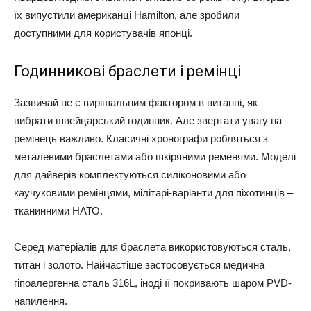
їх випустили американці Hamilton, але зробили
доступними для користувачів японці.
Годинникові браслети і ремінці
Зазвичай не є вирішальним фактором в питанні, як
вибрати швейцарський годинник. Але звертати увагу на
ремінець важливо. Класичні хронографи робляться з
металевими браслетами або шкіряними ременями. Моделі
для дайверів комплектуються силіконовими або
каучуковими ремінцями, мілітарі-варіанти для піхотинців –
тканинними НАТО.
Серед матеріалів для браслета використовуються сталь,
титан і золото. Найчастіше застосовується медична
гіпоалергенна сталь 316L, іноді її покривають шаром PVD-
напилення.