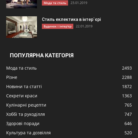
23.01.2019
Мода та стиль
Стиль еклектика в інтер`єрі
22.01.2019
Будинок і інтер'єр
ПОПУЛЯРНА КАТЕГОРІЯ
Мода та стиль
2493
Різне
2288
Новини та статті
1872
Секрети краси
1363
Кулінарні рецепти
765
Хоббі та рукоділля
747
Здорові поради
646
Культура та дозвілля
520