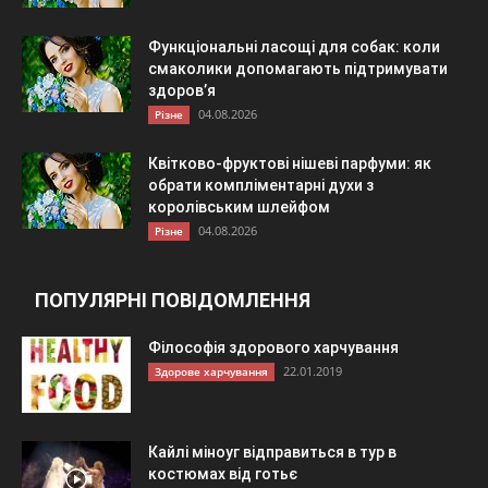
Функціональні ласощі для собак: коли
смаколики допомагають підтримувати
здоров’я
04.08.2026
Різне
Квітково-фруктові нішеві парфуми: як
обрати компліментарні духи з
королівським шлейфом
04.08.2026
Різне
ПОПУЛЯРНІ ПОВІДОМЛЕННЯ
Філософія здорового харчування
22.01.2019
Здорове харчування
Кайлі міноуг відправиться в тур в
костюмах від готьє