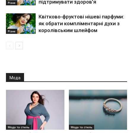
підтримувати здоров’я
Різне
Квітково-фруктові нішеві парфуми:
як обрати компліментарні духи з
королівським шлейфом
Різне
Мода
Мода та стиль
Мода та стиль