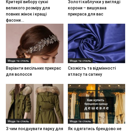
Критерії вибору сукні
Золоті каблучки у вигляді
великого розміру для
корони – вишукана
повних жінок і кращі
прикраса для вас
фасони...
Мода та стиль
Мода та стиль
Варіанти весільних прикрас
Схожість та відмінності
для волосся
атласу та сатину
Мода та стиль
Мода та стиль
З чим поєднувати парку для
Як одягатись брендово не