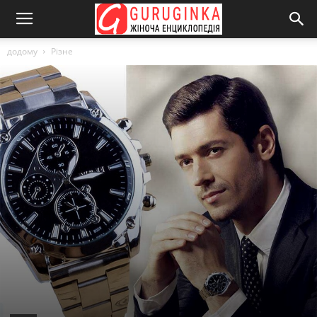
додому
Різне