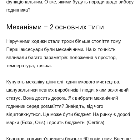
функціональним. Отже, якими будуть поради щодо вибору
годинника?
Механізми – 2 основних типи
Наручними ходики стали трохи більше століття тому.
Перші аксесуари були механічними. На їх точність
впливали багато параметрів: положення в просторі,
температура, тряска.
Купують механіку цінителі годинникового мистецтва,
шанувальники певних виробників і люди, яким важливий
статус. Вона досить дорога. Як вибрати механічний
годинник серед розмаїття? Знайдіть, від чого
відштовхнутися. Це може бути бюджет. На ринку є дорогі
марки (Edox, Oris) і досить бюджетні (Certina).
Кварцові ходики з’явилися близько 60 років тому. Вперше