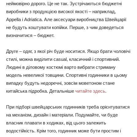
неймовірно дорого. Це не так. Зустрічаються бюджетні
виробники з продукцією високої якості – наприклад,
Appella і Adriatica. Але аксесуари виробництва Швейцарії
не будуть коштувати копійки. Перше, з чим доведеться
визначитися – бюджет.
Друге – одяг, з якої річ буде носитися. Якщо брати чоловічі
стилі, можна виділити casual, класичний і спортивний.
Людині в діловому костюмі варто вибрати стриману
модель невеликої товщини. Спортивні годинники в цьому
випадку будуть недоречні, зовсім моветоном стане
китайська підробка. Детальніше
читайте здесь
.
При підборі швейцарських годинників треба орієнтуватися
на механізм, дизайн і матеріали. Подумайте, чи буде
власник плавати в ходиках, від цього залежить
водостійкість. Крім того, годинник може бути простим і