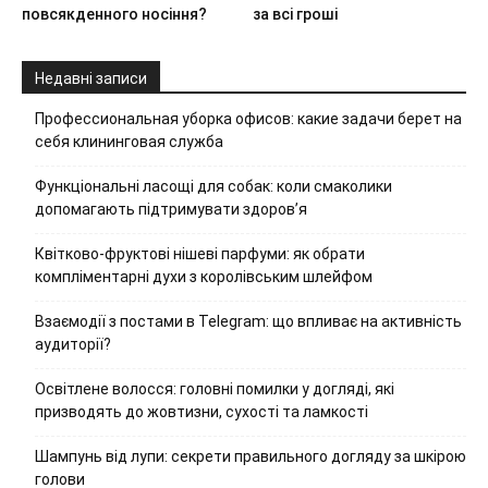
повсякденного носіння?
за всі гроші
Недавні записи
Профессиональная уборка офисов: какие задачи берет на
себя клининговая служба
Функціональні ласощі для собак: коли смаколики
допомагають підтримувати здоров’я
Квітково-фруктові нішеві парфуми: як обрати
компліментарні духи з королівським шлейфом
Взаємодії з постами в Telegram: що впливає на активність
аудиторії?
Освітлене волосся: головні помилки у догляді, які
призводять до жовтизни, сухості та ламкості
Шампунь від лупи: секрети правильного догляду за шкірою
голови