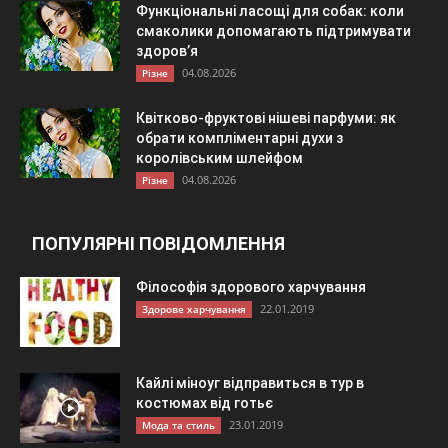
Функціональні ласощі для собак: коли
смаколики допомагають підтримувати
здоров’я
04.08.2026
Різне
Квітково-фруктові нішеві парфуми: як
обрати компліментарні духи з
королівським шлейфом
04.08.2026
Різне
ПОПУЛЯРНІ ПОВІДОМЛЕННЯ
Філософія здорового харчування
22.01.2019
Здорове харчування
Кайлі міноуг відправиться в тур в
костюмах від готьє
23.01.2019
Мода та стиль