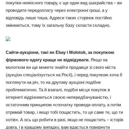
покупки неякісного товару, є ще один вид шахрайства – ви
проводите передоплату через електронні гроші, а у
відповідь лише тиша. Адреси таких сторінок постійно
змінюються, тому їх загальну базу скласти складно.
Сайти-аукціони, такі як Ebay і Molotok, за покупкою
фірмового одягу краще не відвідувати.
Якщо на
молотком ви ще можете знайти продавця зі свого міста
(аукціон спеціалізується на Росії), і перед покупкою хоча б
поглянути на річ, то на другому аукціоні подібне
проблематично. Та й взагалі, подібні місця покупок в
інтернеті відрізняються своєю непередбачуваністю, і
остаточним принципом «спочатку проведи оплату, а потім
отримай товар, і якщо тобі пощастить, то це саме те, що ти
хотів». А ось що робити в разі, якщо не пощастить – історія
довга, і в кращому випадку, вам вдасться повернути