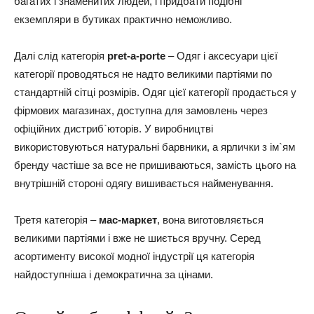
багатих і знаменитих людей, і придбати подібні
екземпляри в бутиках практично неможливо.
Далі слід категорія
pret-a-porte
– Одяг і аксесуари цієї
категорії проводяться не надто великими партіями по
стандартній сітці розмірів. Одяг цієї категорії продається у
фірмових магазинах, доступна для замовлень через
офіційних дистриб`юторів. У виробництві
використовуються натуральні барвники, а ярлички з ім`ям
бренду частіше за все не пришиваються, замість цього на
внутрішній стороні одягу вишивається найменування.
Третя категорія –
мас-маркет
, вона виготовляється
великими партіями і вже не шиється вручну. Серед
асортименту високої модної індустрії ця категорія
найдоступніша і демократична за цінами.