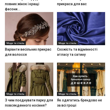
повних жінок і кращі
прикраса для вас
фасони...
Мода та стиль
Мода та стиль
Варіанти весільних прикрас
Схожість та відмінності
для волосся
атласу та сатину
Мода та стиль
Мода та стиль
З чим поєднувати парку для
Як одягатись брендово не
повсякденного носіння?
за всі гроші