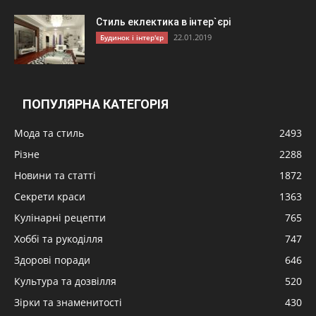
Стиль еклектика в інтер`єрі
22.01.2019
Будинок і інтер'єр
ПОПУЛЯРНА КАТЕГОРІЯ
Мода та стиль
2493
Різне
2288
Новини та статті
1872
Секрети краси
1363
Кулінарні рецепти
765
Хоббі та рукоділля
747
Здорові поради
646
Культура та дозвілля
520
Зірки та знаменитості
430