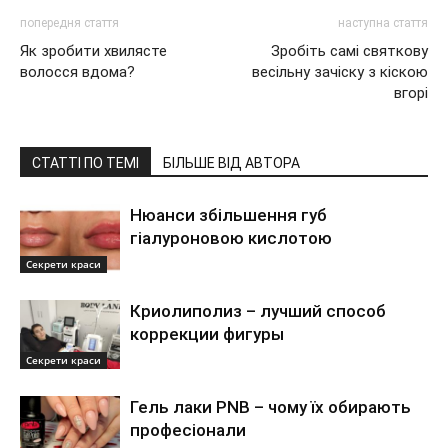
попередня стаття
наступна стаття
Як зробити хвилясте
Зробіть самі святкову
волосся вдома?
весільну зачіску з кіскою
вгорі
СТАТТІ ПО ТЕМІ
БІЛЬШЕ ВІД АВТОРА
Нюанси збільшення губ
гіалуроновою кислотою
Секрети краси
Криолиполиз – лучший способ
коррекции фигуры
Секрети краси
Гель лаки PNB – чому їх обирають
професіонали