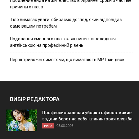
Продление вида на жительство в Украине: сроки и частые
причины отказа
Тіло вимагає уваги: обираємо догляд, який відповідає
саме вашим потребам
Подолання «мовного плато»: як вивести володіння
англійською на професійний рівень
Перші тривожні симптоми, що вимагають МРТ кінцівок
ВИБІР РЕДАКТОРА
Профессиональная уборка офисов: какие
задачи берет на себя клининговая служба
05.08.2026
Різне