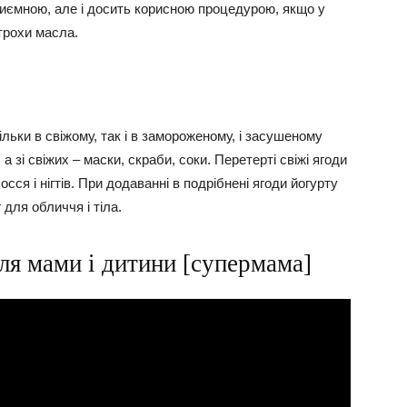
риємною, але і досить корисною процедурою, якщо у
 трохи масла.
льки в свіжому, так і в замороженому, і засушеному
а зі свіжих – маски, скраби, соки. Перетерті свіжі ягоди
ся і нігтів. При додаванні в подрібнені ягоди йогурту
 для обличчя і тіла.
ля мами і дитини [супермама]