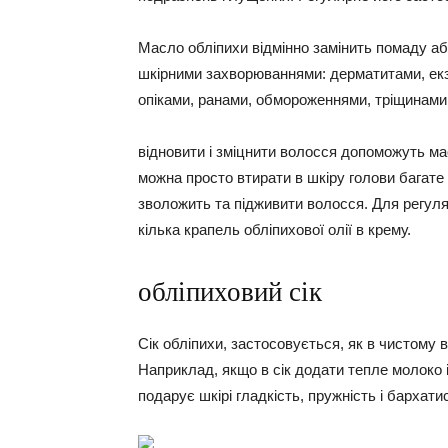
Масло обліпихи відмінно замінить помаду аб
шкірними захворюваннями: дерматитами, екзе
опіками, ранами, обмороженнями, тріщинами,
відновити і
зміцнити волосся
допоможуть мас
можна просто втирати в шкіру голови багате 
зволожить та підживити волосся. Для регуля
кілька крапель обліпихової олії в крему.
обліпиховий сік
Сік обліпихи, застосовується, як в чистому ви
Наприклад, якщо в сік додати тепле молоко і
подарує шкірі гладкість, пружність і бархатис