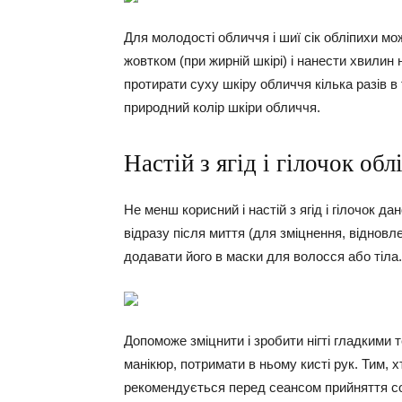
Для молодості обличчя і шиї сік обліпихи мо
жовтком (при жирній шкірі) і нанести хвилин
протирати суху шкіру обличчя кілька разів в
природний колір шкіри обличчя.
Настій з ягід і гілочок обл
Не менш корисний і настій з ягід і гілочок 
відразу після миття (для зміцнення, відновл
додавати його в маски для волосся або тіла.
Допоможе зміцнити і зробити нігті гладкими 
манікюр, потримати в ньому кисті рук. Тим, х
рекомендується перед сеансом прийняття сон