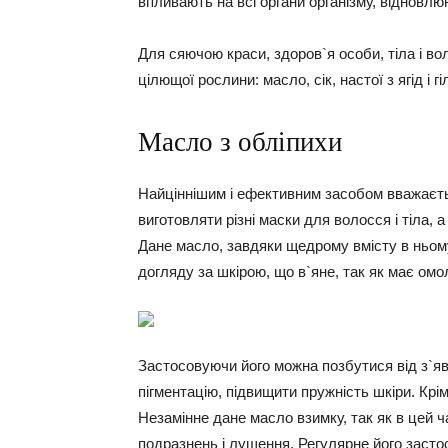
впливають на всі органи організму, відновлю
Для сяючою краси, здоров`я особи, тіла і во
цілющої рослини: масло, сік, настої з ягід і гі
Масло з обліпихи
Найціннішим і ефективним засобом вважаєть
виготовляти різні маски для волосся і тіла, 
Дане масло, завдяки щедрому вмісту в ньому 
догляду за шкірою, що в`яне, так як має ом
Застосовуючи його можна позбутися від з`яв
пігментацію, підвищити пружність шкіри. Крім 
Незамінне дане масло взимку, так як в цей ч
подразнень і лущення. Регулярне його засто