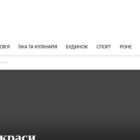
ОВ’Я
ЇЖА ТА КУЛІНАРІЯ
БУДИНОК
СПОРТ
РІЗНЕ
раси
 краси