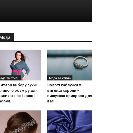
Мода
ода та стиль
Мода та стиль
итерії вибору сукні
Золоті каблучки у
ликого розміру для
вигляді корони –
вних жінок і кращі
вишукана прикраса для
сони...
вас