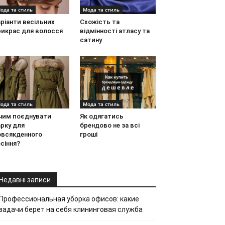
ода та стиль
Мода та стиль
ріанти весільних
Схожість та
рикрас для волосся
відмінності атласу та
сатину
ода та стиль
Мода та стиль
 чим поєднувати
Як одягатись
рку для
брендово не за всі
овсякденного
гроші
сіння?
Недавні записи
Профессиональная уборка офисов: какие
задачи берет на себя клининговая служба