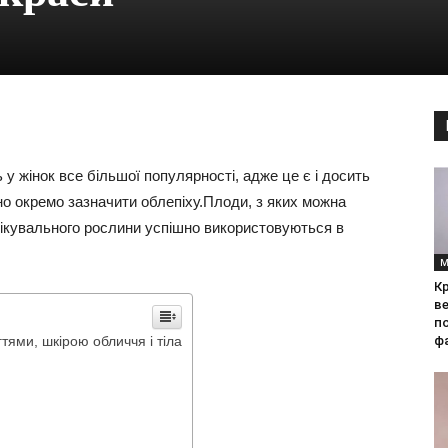
у жінок все більшої популярності, адже це є і досить
о окремо зазначити облепіху.Плоди, з яких можна
 лікувального рослини успішно використовуються в
М
Кр
ве
по
гтями, шкірою обличчя і тіла
фа