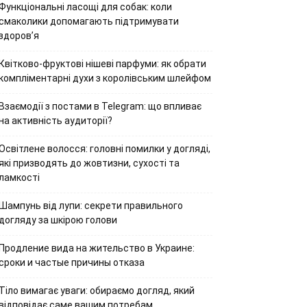
Функціональні ласощі для собак: коли
смаколики допомагають підтримувати
здоров’я
Квітково-фруктові нішеві парфуми: як обрати
компліментарні духи з королівським шлейфом
Взаємодії з постами в Telegram: що впливає
на активність аудиторії?
Освітлене волосся: головні помилки у догляді,
які призводять до жовтизни, сухості та
ламкості
Шампунь від лупи: секрети правильного
догляду за шкірою голови
Продление вида на жительство в Украине:
сроки и частые причины отказа
Тіло вимагає уваги: обираємо догляд, який
відповідає саме вашим потребам