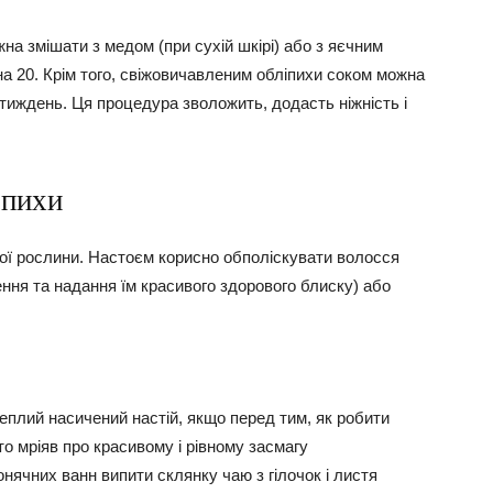
жна змішати з медом (при сухій шкірі) або з яєчним
 на 20. Крім того, свіжовичавленим обліпихи соком можна
 тиждень. Ця процедура зволожить, додасть ніжність і
іпихи
даної рослини. Настоєм корисно обполіскувати волосся
ення та надання їм красивого здорового блиску) або
теплий насичений настій, якщо перед тим, як робити
то мріяв про красивому і рівному засмагу
ячних ванн випити склянку чаю з гілочок і листя