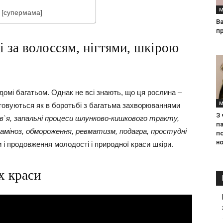
М
и [супермама]
Ва
п
і за волоссям, нігтями, шкірою
ідомі багатьом. Однак не всі знають, що ця рослина –
М
стовуються як в боротьбі з багатьма захворюваннями
З
ів`я, запальні процеси шлунково-кишкового тракту,
па
таміноз, обмороження, ревматизм, подагра, простудні
п
но
ки і продовження молодості і природної краси шкіри.
х краси