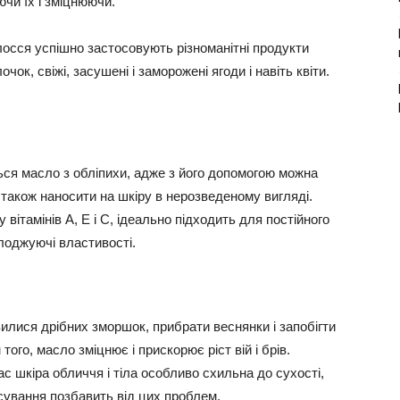
ючи їх і зміцнюючи.
лосся успішно застосовують різноманітні продукти
лочок, свіжі, засушені і заморожені ягоди і навіть квіти.
ся масло з обліпихи, адже з його допомогою можна
а також наносити на шкіру в нерозведеному вигляді.
вітамінів А, Е і С, ідеально підходить для постійного
олоджуючі властивості.
илися дрібних зморшок, прибрати веснянки і запобігти
того, масло зміцнює і прискорює ріст вій і брів.
ас шкіра обличчя і тіла особливо схильна до сухості,
сування позбавить від цих проблем.