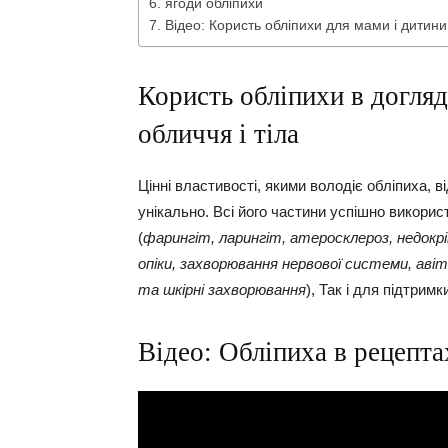
ягоди обліпихи
Відео: Користь обліпихи для мами і дитин
Користь обліпихи в догляд
обличчя і тіла
Цінні властивості, якими володіє обліпиха, в
унікально. Всі його частини успішно викори
(
фарингіт, ларингіт, атеросклероз, недокр
опіки, захворювання нервової системи, аві
та шкірні захворювання
), Так і для підтрим
Відео: Обліпиха в рецепта