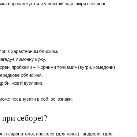
 яка впроваджується у верхній шар шкіри і починає
логі з характерним блиском.
нагадує лимонну кірку.
орені пробками – “чорними точками» (вугри, комедони)
середкове облисіння.
дрібні жовті вузлики).
може поєднувати в собі всі ознаки.
 при себореї?
і невропатолог, гінеколог (для жінок) і андролог (для