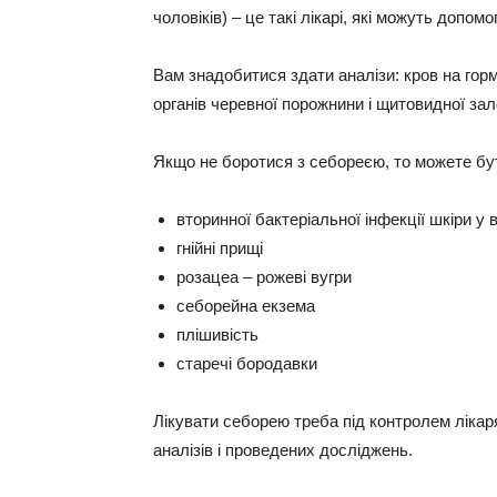
чоловіків) – це такі лікарі, які можуть допомо
Вам знадобитися здати аналізи: кров на гормо
органів черевної порожнини і щитовидної зал
Якщо не боротися з себореєю, то можете бут
вторинної бактеріальної інфекції шкіри у 
гнійні прищі
розацеа – рожеві вугри
себорейна екзема
плішивість
старечі бородавки
Лікувати себорею треба під контролем лікар
аналізів і проведених досліджень.