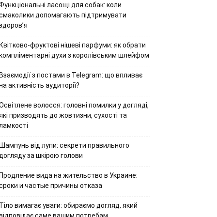
Функціональні ласощі для собак: коли
смаколики допомагають підтримувати
здоров’я
Квітково-фруктові нішеві парфуми: як обрати
компліментарні духи з королівським шлейфом
Взаємодії з постами в Telegram: що впливає
на активність аудиторії?
Освітлене волосся: головні помилки у догляді,
які призводять до жовтизни, сухості та
ламкості
Шампунь від лупи: секрети правильного
догляду за шкірою голови
Продление вида на жительство в Украине:
сроки и частые причины отказа
Тіло вимагає уваги: обираємо догляд, який
відповідає саме вашим потребам