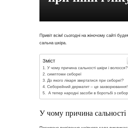
Привіт всім! сьогодні на жіночому сайті буде
сальна шкіра.
Зміст
У чому причина сальності шкіри і волосся?
симптоми себореї
До якого лікаря звертатися при себореї?
Себорейний дерматит – це захворювання!
А тепер народні засоби в боротьбі з себо
У чому причина сальності 
Посилене виділення шкірного сала викликає