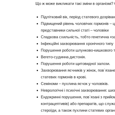
Що ж може викликати такі зміни в організмі?
Підлітковий вік, період статевого дозріван
Підвищений рівень чоловічих гормонів – 
представники сильної статі – чоловіки
Спадкова схильність, тобто генетична «з
Інфекційні захворювання хронічного типу
Порушення роботи шлунково-кишкового т
Вегето-судинна дистонія.
Порушення роботи щитовидної залози.
Захворювання яєчників у жінок, пов`язане
статевих гормонів в крові.
Семіноми – пухлина яєчок у чоловіків.
Неврологічні і психічні захворювання: ши
Ендокринні порушення, пов`язані з прийо
контрацептивів) або препаратів, що служ
стероїди, а також пухлини статевих орган