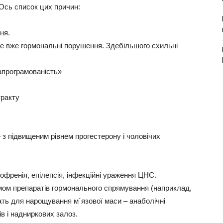
 Ось список цих причин:
ня.
це вже гормональні порушення. Здебільшого схильні
апрограмованість»
ракту
 з підвищеним рівнем прогестерону і чоловічих
зофренія, епілепсія, інфекційні ураження ЦНС.
мом препаратів гормонального спрямування (наприклад,
ать для нарощування м`язової маси – анаболічні
ів і надниркових залоз.