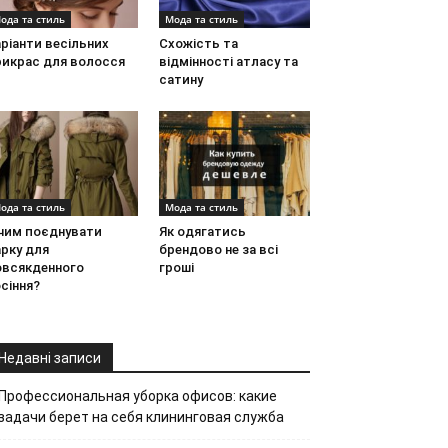
ода та стиль
Мода та стиль
ріанти весільних
Схожість та
рикрас для волосся
відмінності атласу та
сатину
ода та стиль
Мода та стиль
 чим поєднувати
Як одягатись
рку для
брендово не за всі
овсякденного
гроші
сіння?
Недавні записи
Профессиональная уборка офисов: какие
задачи берет на себя клининговая служба