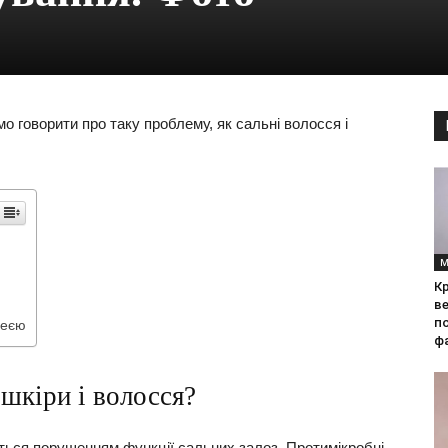
мо говорити про таку проблему, як сальні волосся і
М
Кр
ве
по
реєю
фа
шкіри і волосся?
ться порушенням функції сальних залоз. Протимікробні