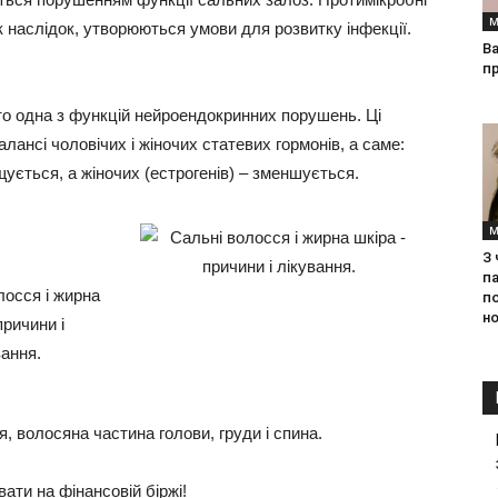
М
к наслідок, утворюються умови для розвитку інфекції.
Ва
п
бто одна з функцій нейроендокринних порушень. Ці
ансі чоловічих і жіночих статевих гормонів, а саме:
щується, а жіночих (естрогенів) – зменшується.
М
З
па
п
но
, волосяна частина голови, груди і спина.
ати на фінансовій біржі!