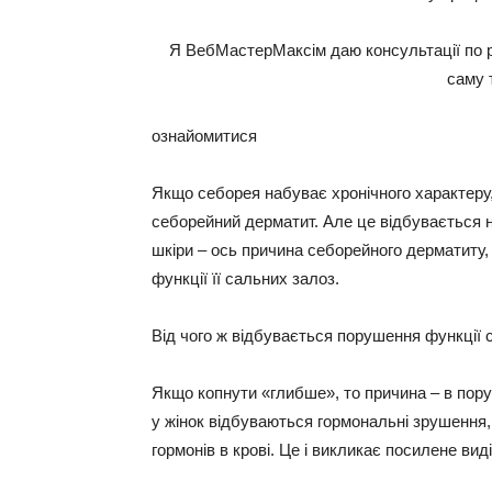
Я ВебМастерМаксім даю консультації по р
саму 
ознайомитися
Якщо себорея набуває хронічного характеру,
себорейний дерматит. Але це відбувається не
шкіри – ось причина себорейного дерматиту, 
функції її сальних залоз.
Від чого ж відбувається порушення функції 
Якщо копнути «глибше», то причина – в поруше
у жінок відбуваються гормональні зрушення,
гормонів в крові. Це і викликає посилене вид