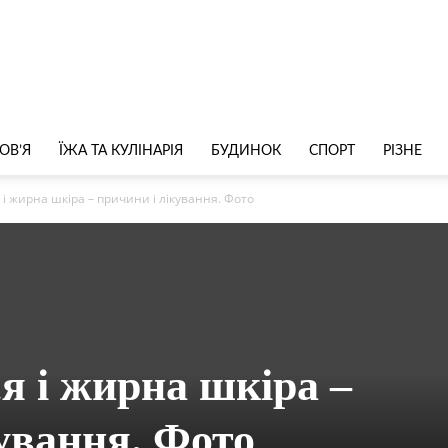
ОВ’Я
ЇЖА ТА КУЛІНАРІЯ
БУДИНОК
СПОРТ
РІЗНЕ
 і жирна шкіра – причини і лікування. Фото
я і жирна шкіра –
ування. Фото