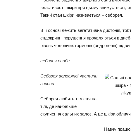
властивості шкіри при цьому знижується і, я
Такий стан шкіри називається – себорея.
В її основі лежить вегетативна дистонія, то
ендокринні порушення проявляються в дисбал
рівень чоловічих гормонів (андрогенів) підви
себорея особи
Себорея волосяної частини
голови
Себорея любить ті місця на
тілі, де найбільше
скупчення сальних залоз. А це шкіра обличчя
Навчу працюв