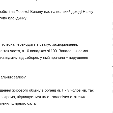
оботі на Форекс! Виведу вас на великий дохід! Навчу
тупу блондинку !!
 то вона переходить в статус захворювання:
 так часто, в 10 випадках зі 100. Запалення самої
на відміну від себореї, у якій причина – порушення
сальних залоз?
ння жирового обміну в організмі. Як у чоловіків, так і
 зокрема, підвищується вміст чоловічих статевих
ілення шкірного сала.