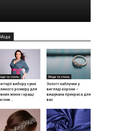
Мода
ода та стиль
Мода та стиль
итерії вибору сукні
Золоті каблучки у
ликого розміру для
вигляді корони –
вних жінок і кращі
вишукана прикраса для
сони...
вас