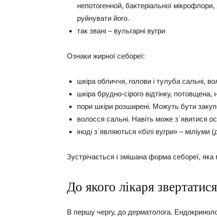
непотогенной, бактеріальної мікрофлори,
руйнувати його.
так звані – вульгарні вугри
Ознаки жирної себореї:
шкіра обличчя, голови і тулуба сальні, во
шкіра брудно-сірого відтінку, потовщена, 
пори шкіри розширені. Можуть бути закуп
волосся сальні. Навіть може з`явитися о
іноді з`являються «білі вугри» – міліуми (
Зустрічається і змішана форма себореї, яка 
До якого лікаря звертатися
В першу чергу, до дерматолога. Ендокринолог 