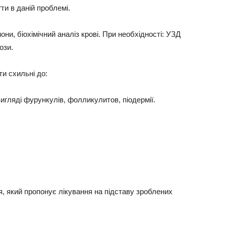
гти в даній проблемі.
ни, біохімічний аналіз крові. При необхідності: УЗД
ози.
и схильні до:
вигляді фурункулів, фолликулитов, піодермії.
я, який пропонує лікування на підставу зроблених