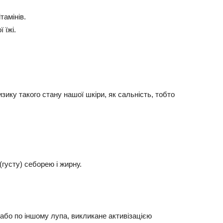
тамінів.
 їжі.
ику такого стану нашої шкіри, як сальність, тобто
(густу) себорею і жирну.
або по іншому лупа, викликане активізацією