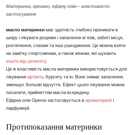
Материнка, орегано, ефірну олію – властивості,
застосування
масло материнки
має здатність глибоко проникати в
шкіру і лікувати розриви і запалення м`язів, забиті місця,
розтягнення, спазми та інші ушкодження. Це можна взяти
на замітку спортсменам, а також жінкам, які шукають
кошти від целюліту
.
Це ж властивість масла материнки використовується для
лікування
артриту
, бурситу та ін. Воно знімає запалення,
зменшує больові відчуття. Ефект цього лікування можна
посилити, прийняттям масла всередину.
Ефірна олія Орегон застосовується в
ароматерапії
і
парфумерії.
Протипоказання материнки