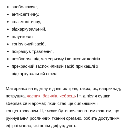
знеболююче,
антисептичну,
спазмолітичну,
відхаркувальний,
шлункове і
тонізуючий засіб,
покращує травлення,
позбавляє від метеоризму і кишкових коліків
прекрасний заспокійливий засіб при кашлі з
відхаркувальний ефект.
Материнка на відміну від інших трав, таких, як, наприклад,
петрушка,
часник
,
базилік
,
чебрець
і т. д після сушки
зберігає свій аромат, який стає ще сильнішим і
концентрованим. Це може бути пояснено тим фактом, що
руйнування рослинних тканин орегано, робить доступним
ефірні масла, які потім дифундують.