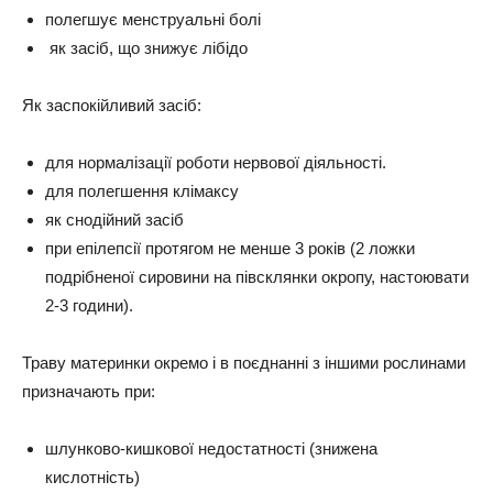
полегшує менструальні болі
як засіб, що знижує лібідо
Як заспокійливий засіб:
для нормалізації роботи нервової діяльності.
для полегшення клімаксу
як снодійний засіб
при епілепсії протягом не менше 3 років (2 ложки
подрібненої сировини на півсклянки окропу, настоювати
2-3 години).
Траву материнки окремо і в поєднанні з іншими рослинами
призначають при:
шлунково-кишкової недостатності (знижена
кислотність)