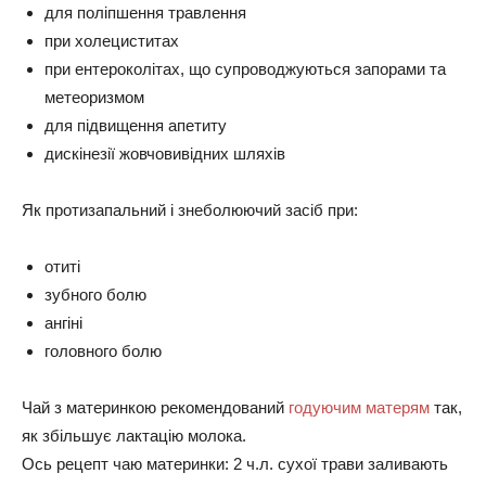
для поліпшення травлення
при холециститах
при ентероколітах, що супроводжуються запорами та
метеоризмом
для підвищення апетиту
дискінезії жовчовивідних шляхів
Як протизапальний і знеболюючий засіб при:
отиті
зубного болю
ангіні
головного болю
Чай з материнкою рекомендований
годуючим матерям
так,
як збільшує лактацію молока.
Ось рецепт чаю материнки: 2 ч.л. сухої трави заливають