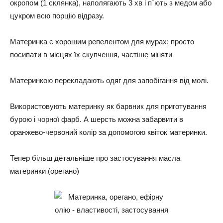
окропом (1 склянка), наполягають 3 хв і п`ють з медом або
цукром всю порцію відразу.
Материнка є хорошим репелентом для мурах: просто
посипати в місцях їх скупчення, частіше міняти
Материнкою перекладають одяг для запобігання від молі.
Використовують материнку як барвник для приготування
бурою і чорної фарб. А шерсть можна забарвити в
оранжево-червоний колір за допомогою квіток материнки.
Тепер більш детальніше про застосування масла
материнки (орегано)