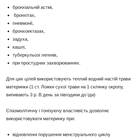
бронхіальній астмі,
бронхітах,
пневмонії,
бронхоектазах,
задуха,
кашлі,
туберкульозі легенів,
при простудних захворюваннях.
Для цих цілей використовують теплий водний настій трави
материнки (1 ст. Ложки сухої трави на 1 склянку окропу,
випивають 3 р. В день за півгодини до їди)
Спазмолітичну і тонізуючу властивість дозволяє
використовувати материнку при:
відновленні порушення менструального циклу