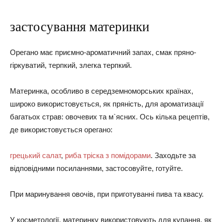
застосування материнки
Орегано має приємно-ароматичний запах, смак пряно-
гіркуватий, терпкий, злегка терпкий.
Материнка, особливо в середземноморських країнах,
широко використовується, як пряність, для ароматизації
багатьох страв: овочевих та м`ясних. Ось кілька рецептів,
де використовується орегано:
грецький салат
,
риба тріска з помідорами
. Заходьте за
відповідними посиланнями, застосовуйте, готуйте.
При маринування овочів, при приготуванні пива та квасу.
У косметології, материнку використовують для купання, як