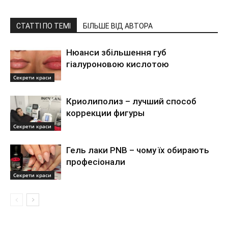
СТАТТІ ПО ТЕМІ
БІЛЬШЕ ВІД АВТОРА
Нюанси збільшення губ
гіалуроновою кислотою
Секрети краси
Криолиполиз – лучший способ
коррекции фигуры
Секрети краси
Гель лаки PNB – чому їх обирають
професіонали
Секрети краси