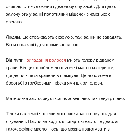
очищає, стимулюючий і дезодоруючу засіб. Для цього
замочують у ванні полотняний мішечок з жменькою
орегано.
Людям, що страждають екземою, такі ванни не завадять.
Вони показані і для промивання ран ..
Від лупи і
випадання волосся
миють голову відваром
трави. Від цих проблем допоможе і масло материнки,
додавши кілька крапель в шампунь. Це допоможе в
боротьбі з грибковими інфекціями шкіри голови.
Материнка застосовується як зовнішньо, так і внутрішньо.
Тільки надземні частини материнки застосовують для
лікування. Настій на воді, сік, спиртові настої, відвар, а
також ефірне масло – ось, що можна приготувати з