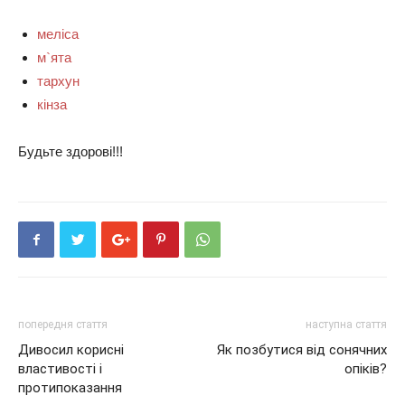
меліса
м`ята
тархун
кінза
Будьте здорові!!!
попередня стаття
наступна стаття
Дивосил корисні
Як позбутися від сонячних
властивості і
опіків?
протипоказання