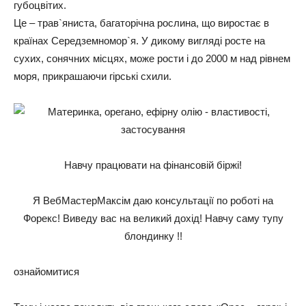
губоцвітих.
Це – трав`яниста, багаторічна рослина, що виростає в
країнах Середземномор`я. У дикому вигляді росте на
сухих, сонячних місцях, може рости і до 2000 м над рівнем
моря, прикрашаючи гірські схили.
Навчу працювати на фінансовій біржі!
Я ВебМастерМаксім даю консультації по роботі на
Форекс! Виведу вас на великий дохід! Навчу саму тупу
блондинку !!
ознайомитися