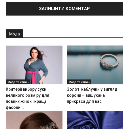
Мода
Мода та стиль
Мода та стиль
Критерії вибору сукні
Золоті каблучки у вигляді
великого розміру для
корони – вишукана
повних жінок і кращі
прикраса для вас
фасони...