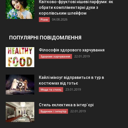
Квітково-фруктові нішеві парфуми: як
обрати компліментарні духи з
королівським шлейфом
04.08.2026
Різне
ПОПУЛЯРНІ ПОВІДОМЛЕННЯ
Філософія здорового харчування
22.01.2019
Здорове харчування
Кайлі міноуг відправиться в тур в
костюмах від готьє
23.01.2019
Мода та стиль
Стиль еклектика в інтер`єрі
22.01.2019
Будинок і інтер'єр