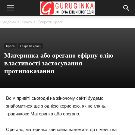
додому
Краса
Секрети краси
Краса
Секрети краси
Материнка або орегано ефірну олію –
властивості застосування
протипоказання
Всім привіт! сьогодні на жіночому сайті будемо
знайомитися ще з однією корисною, як не глянь,
травичкою: Материнка або орегано.
Орегано, материнка звичайна належить до сімейства