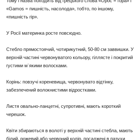
Тому і назва походить від грецького слова «Орос = гора» і
«Gamos = пишність, насолода», тобто, по іншому,
«пишність гір».
У Росії материнка росте повсюдно.
Стебло прямостоячий, чотирикутний, 50-80 см заввишки. У
верхній частині червонуватого кольору, гіллясте і покритий
густими м`якими волосками.
Корінь: повзучі кореневища, червонувато відтінку,
забезпечений волокнистими відростками.
Листя овально-ланцетні, супротивні, мають короткий
черешок.
Квіти збираються в волоті у верхній частині стебла, мають
білий, рожевий або червоний колір, посаджені в пазухи