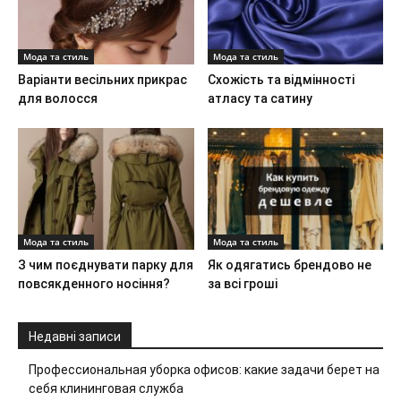
Мода та стиль
Мода та стиль
Варіанти весільних прикрас
Схожість та відмінності
для волосся
атласу та сатину
Мода та стиль
Мода та стиль
З чим поєднувати парку для
Як одягатись брендово не
повсякденного носіння?
за всі гроші
Недавні записи
Профессиональная уборка офисов: какие задачи берет на
себя клининговая служба