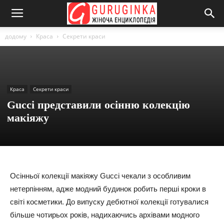
додому
Краса
Секрети краси
Краса
Секрети краси
Gucci представили осінню колекцію
макіяжу
Осінньої колекції макіяжу Gucci чекали з особливим
нетерпінням, адже модний будинок робить перші кроки в
світі косметики. До випуску дебютної колекції готувалися
більше чотирьох років, надихаючись архівами модного