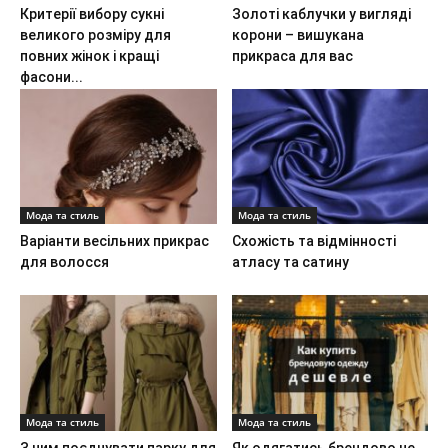
Критерії вибору сукні
Золоті каблучки у вигляді
великого розміру для
корони – вишукана
повних жінок і кращі
прикраса для вас
фасони...
Мода та стиль
Мода та стиль
Варіанти весільних прикрас
Схожість та відмінності
для волосся
атласу та сатину
Мода та стиль
Мода та стиль
З чим поєднувати парку для
Як одягатись брендово не