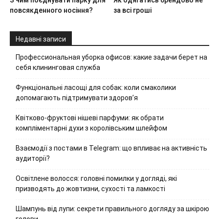
повсякденного носіння?
за всі гроші
Недавні записи
Профессиональная уборка офисов: какие задачи берет на
себя клининговая служба
Функціональні ласощі для собак: коли смаколики
допомагають підтримувати здоров’я
Квітково-фруктові нішеві парфуми: як обрати
компліментарні духи з королівським шлейфом
Взаємодії з постами в Telegram: що впливає на активність
аудиторії?
Освітлене волосся: головні помилки у догляді, які
призводять до жовтизни, сухості та ламкості
Шампунь від лупи: секрети правильного догляду за шкірою
голови