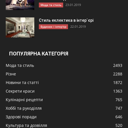
23.01.2019
Мода та стиль
Стиль еклектика в інтер`єрі
22.01.2019
Будинок і інтер'єр
ПОПУЛЯРНА КАТЕГОРІЯ
Мода та стиль
2493
Різне
2288
Новини та статті
1872
Секрети краси
1363
Кулінарні рецепти
765
Хоббі та рукоділля
747
Здорові поради
646
Культура та дозвілля
520