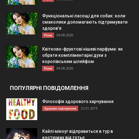
Функціональні ласощі для собак: коли
смаколики допомагають підтримувати
здоров’я
04.08.2026
Різне
Квітково-фруктові нішеві парфуми: як
обрати компліментарні духи з
королівським шлейфом
04.08.2026
Різне
ПОПУЛЯРНІ ПОВІДОМЛЕННЯ
Філософія здорового харчування
22.01.2019
Здорове харчування
Кайлі міноуг відправиться в тур в
костюмах від готьє