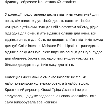
будинку і образами ікон стилю XX століття.
У колекції представлено десять відтінків монотеней для
повік, сім палеток дуо-тіней, десять палеток тіней з
чотирма відтінками, туш для вій з ефектом об`єму, рідка
підводка для очей, п`ять відтінків олівців для очей, три
відтінки олівців для брів, по двадцять п`ять відтінків помад
для губ Color-Intense і Moisture-Rich Lipstick, тринадцять
відтінків лаку для губ, вісім відтінків олівців для губ, пудра
для обличчя, бронзатор, набір кистей для макіяжу та
більше двадцяти відтінків лаку для нігтів.
Колекцію Gucci можна сміливо назвати не тільки
найочікуванішою колекцією осені, а й найбільшою.
Креативний директор Gucci Фріда Джанніні не раз
згадувала, що дуже задоволена новою колекцією і вже
сама випробувала все новинки.