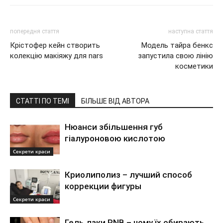
попередня стаття
наступна стаття
Крістофер кейн створить
Модель тайра бенкс
колекцію макіяжу для nars
запустила свою лінію
косметики
СТАТТІ ПО ТЕМІ
БІЛЬШЕ ВІД АВТОРА
Нюанси збільшення губ
гіалуроновою кислотою
Секрети краси
Криолиполиз – лучший способ
коррекции фигуры
Секрети краси
Гель лаки PNB – чому їх обирають