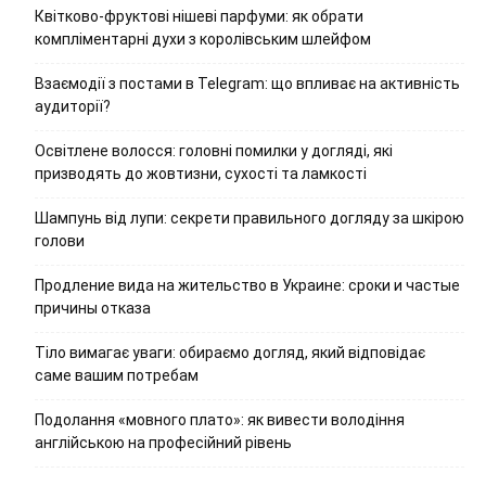
Квітково-фруктові нішеві парфуми: як обрати
компліментарні духи з королівським шлейфом
Взаємодії з постами в Telegram: що впливає на активність
аудиторії?
Освітлене волосся: головні помилки у догляді, які
призводять до жовтизни, сухості та ламкості
Шампунь від лупи: секрети правильного догляду за шкірою
голови
Продление вида на жительство в Украине: сроки и частые
причины отказа
Тіло вимагає уваги: обираємо догляд, який відповідає
саме вашим потребам
Подолання «мовного плато»: як вивести володіння
англійською на професійний рівень