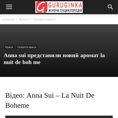
додому
Краса
Секрети краси
Краса
Секрети краси
Anna sui представили новий аромат la
nuit de boh me
Відео: Anna Sui – La Nuit De
Boheme