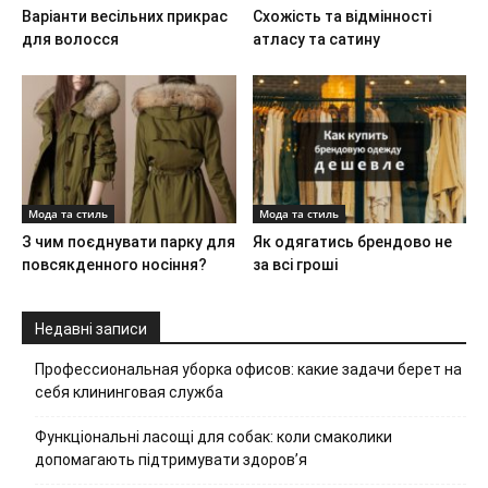
Варіанти весільних прикрас
Схожість та відмінності
для волосся
атласу та сатину
Мода та стиль
Мода та стиль
З чим поєднувати парку для
Як одягатись брендово не
повсякденного носіння?
за всі гроші
Недавні записи
Профессиональная уборка офисов: какие задачи берет на
себя клининговая служба
Функціональні ласощі для собак: коли смаколики
допомагають підтримувати здоров’я