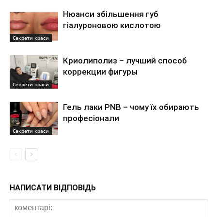
Нюанси збільшення губ
гіалуроновою кислотою
Секрети краси
Криолиполиз – лучший способ
коррекции фигуры
Секрети краси
Гель лаки PNB – чому їх обирають
професіонали
Секрети краси
НАПИСАТИ ВІДПОВІДЬ