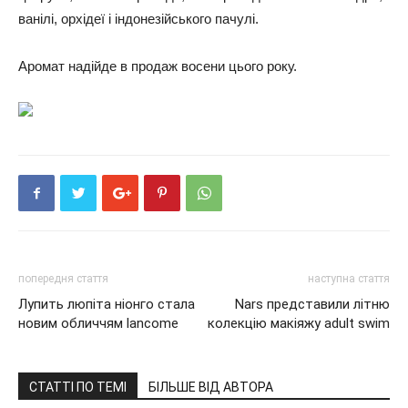
ванілі, орхідеї і індонезійського пачулі.
Аромат надійде в продаж восени цього року.
попередня стаття
наступна стаття
Лупить люпіта ніонго стала
Nars представили літню
новим обличчям lancome
колекцію макіяжу adult swim
СТАТТІ ПО ТЕМІ
БІЛЬШЕ ВІД АВТОРА