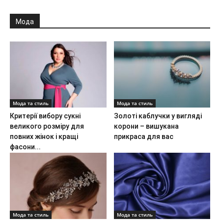
Мода
Мода та стиль
Мода та стиль
Критерії вибору сукні
Золоті каблучки у вигляді
великого розміру для
корони – вишукана
повних жінок і кращі
прикраса для вас
фасони...
Мода та стиль
Мода та стиль