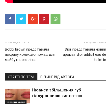
попередня стаття
наступна стаття
Bobbi brown представили
Dior представили новий
яскраву колекцію помад для
аромат dior addict eau de
майбутнього літа
toilette
СТАТТІ ПО ТЕМІ
БІЛЬШЕ ВІД АВТОРА
Нюанси збільшення губ
гіалуроновою кислотою
Секрети краси