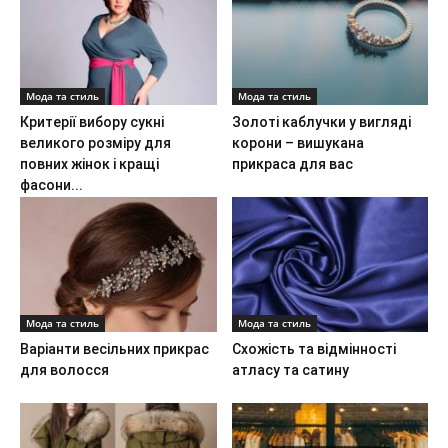
Мода та стиль
Мода та стиль
Критерії вибору сукні
Золоті каблучки у вигляді
великого розміру для
корони – вишукана
повних жінок і кращі
прикраса для вас
фасони...
Мода та стиль
Мода та стиль
Варіанти весільних прикрас
Схожість та відмінності
для волосся
атласу та сатину