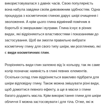
використовувалася з давніх часів. Свою популярність
вона набула завдяки своїм дивовижним здібностям. Одна
процедура з косметичною глиною дарує шкірі очищення і
зволоження. А крім цього глина відмінний помічник в
боротьбі зі зморшками і вуграми. Глина існує в різних
видах, які відрізняються властивостями і показаннями до
застосування. Щоб ви змогли правильно вибрати
косметичну глину для свого типу шкіри, ми розглянемо, які
є
види косметичних глин
.
Розрізняють види глин залежно від їх кольору, так як саме
колір позначає наявність в глині певних елементів.
Оскільки склад глин відрізняється важливо підібрати для
шкіри відповідну глину. Також можна змішувати різні види,
щоб домогтися певного ефекту, а ще в маски з глини
багато додають масла. Крім використання глини для шкіри
обличчя її можна застосовувати і для тіла. Отже, які ж