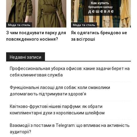
Мода та стиль
Мода та стиль
З чим поєднувати парку для
Як одягатись брендово не
повсякденного носіння?
за всі гроші
Недавні записи
Профессиональная уборка офисов: какие задачи берет на
себя клининговая служба
Функціональні ласощі для собак: коли смаколики
допомагають підтримувати здоров’я
Квітково-фруктові нішеві парфуми: як обрати
компліментарні духи з королівським шлейфом
Взаємодії з постами в Telegram: що впливає на активність
аудиторії?