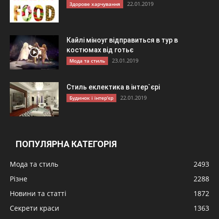
22.01.2019
Здорове харчування
Кайлі міноуг відправиться в тур в
костюмах від готьє
23.01.2019
Мода та стиль
Стиль еклектика в інтер`єрі
22.01.2019
Будинок і інтер'єр
ПОПУЛЯРНА КАТЕГОРІЯ
Мода та стиль
2493
Різне
2288
Новини та статті
1872
Секрети краси
1363