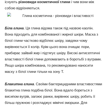
існують
різновиди косметичної глини
і чим вони між
собою відрізняються.
Біла глина
. Ця глина відома також під назвою каолін.
Вона підходить для комбінованої і жирної шкіри. Маска з
білої глини частково відбілює шкіру, завдяки чому
вирівнюється її колір. Крім цього вона очищає пори,
прибирає зайвий жир і підтягує шкіру. Високі антисептичні
властивості білої глини допомагають в боротьбі з вуграми.
Якщо шкіра комбінована, то рекомендовано наносити
маску з білої глини тільки на зону Т.
Блакитна глина
. Своїми бактерицидними властивостями
блакитна глина подібна білої. Вона вдало бореться з
висипом вугрів, загоює ранки, вирівнює шкіру, робить її
більш пружною і розгладжує мімічні зморшки. Для