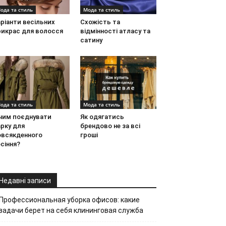
ода та стиль
Мода та стиль
ріанти весільних
Схожість та
рикрас для волосся
відмінності атласу та
сатину
ода та стиль
Мода та стиль
 чим поєднувати
Як одягатись
рку для
брендово не за всі
овсякденного
гроші
сіння?
Недавні записи
Профессиональная уборка офисов: какие
задачи берет на себя клининговая служба