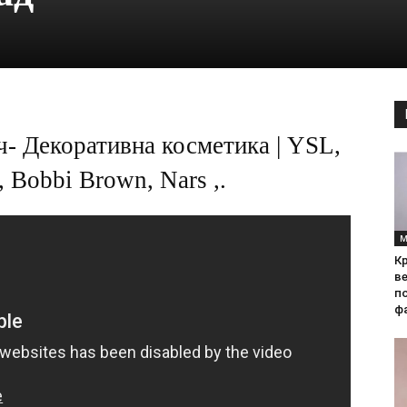
ч- Декоративна косметика | YSL,
 Bobbi Brown, Nars ,.
М
Кр
ве
по
фа