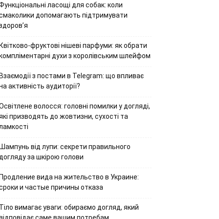
Функціональні ласощі для собак: коли
смаколики допомагають підтримувати
здоров’я
Квітково-фруктові нішеві парфуми: як обрати
компліментарні духи з королівським шлейфом
Взаємодії з постами в Telegram: що впливає
на активність аудиторії?
Освітлене волосся: головні помилки у догляді,
які призводять до жовтизни, сухості та
ламкості
Шампунь від лупи: секрети правильного
догляду за шкірою голови
Продление вида на жительство в Украине:
сроки и частые причины отказа
Тіло вимагає уваги: обираємо догляд, який
відповідає саме вашим потребам