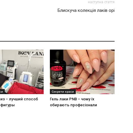
наступна стаття
Блискуча колекція лаків opi
си
Секрети краси
из – лучший способ
Гель лаки PNB – чому їх
 фигуры
обирають професіонали