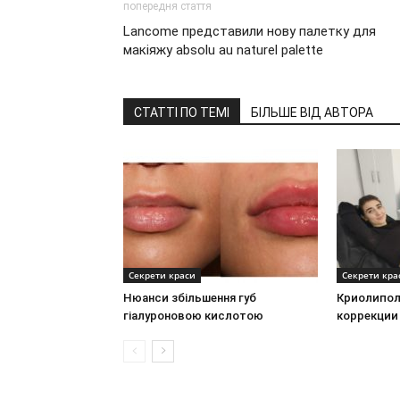
попередня стаття
Lancome представили нову палетку для
макіяжу absolu au naturel palette
СТАТТІ ПО ТЕМІ
БІЛЬШЕ ВІД АВТОРА
Секрети краси
Секрети кра
Нюанси збільшення губ
Криолипол
гіалуроновою кислотою
коррекции