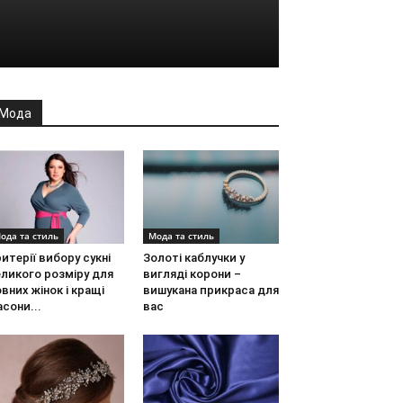
Мода
ода та стиль
Мода та стиль
итерії вибору сукні
Золоті каблучки у
ликого розміру для
вигляді корони –
вних жінок і кращі
вишукана прикраса для
сони...
вас