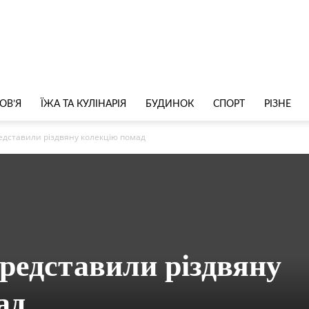
ОВ’Я
ЇЖА ТА КУЛІНАРІЯ
БУДИНОК
СПОРТ
РІЗНЕ
едставили різдвяну колекцію помад
редставили різдвяну
ад