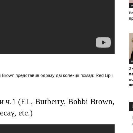
М
Ва
п
М
З
па
Brown представив одразу дві колекції помад: Red Lip і
п
но
и ч.1 (EL, Burberry, Bobbi Brown,
cay, etc.)