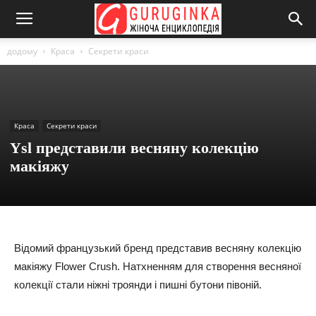
додому
Краса
Секрети краси
Краса
Секрети краси
Ysl представили весняну колекцію
макіяжу
Відомий французький бренд представив весняну колекцію
макіяжу Flower Crush. Натхненням для створення весняної
колекції стали ніжні троянди і пишні бутони півоній.