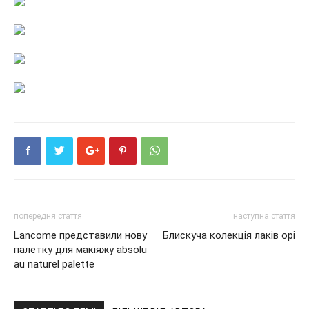
попередня стаття
наступна стаття
Lancome представили нову
Блискуча колекція лаків opi
палетку для макіяжу absolu
au naturel palette