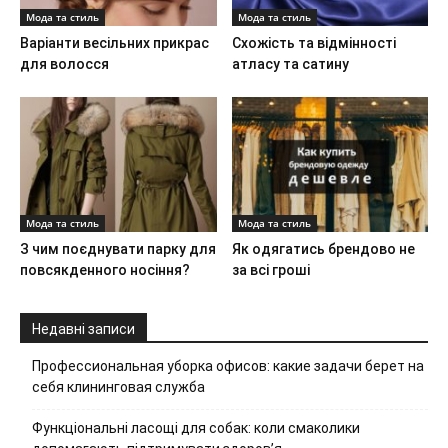
Мода та стиль
Мода та стиль
Варіанти весільних прикрас
Схожість та відмінності
для волосся
атласу та сатину
Мода та стиль
Мода та стиль
З чим поєднувати парку для
Як одягатись брендово не
повсякденного носіння?
за всі гроші
Недавні записи
Профессиональная уборка офисов: какие задачи берет на
себя клининговая служба
Функціональні ласощі для собак: коли смаколики