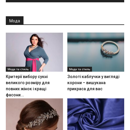
Мода
Мода та стиль
Мода та стиль
Критерії вибору сукні
Золоті каблучки у вигляді
великого розміру для
корони – вишукана
повних жінок і кращі
прикраса для вас
фасони...