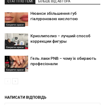
СТАТТІ ПО ТЕМІ
БІЛЬШЕ ВІД АВТОРА
Нюанси збільшення губ
гіалуроновою кислотою
Секрети краси
Криолиполиз – лучший способ
коррекции фигуры
Секрети краси
Гель лаки PNB – чому їх обирають
професіонали
Секрети краси
НАПИСАТИ ВІДПОВІДЬ