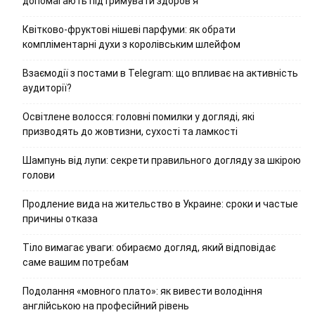
допомагають підтримувати здоров’я
Квітково-фруктові нішеві парфуми: як обрати
компліментарні духи з королівським шлейфом
Взаємодії з постами в Telegram: що впливає на активність
аудиторії?
Освітлене волосся: головні помилки у догляді, які
призводять до жовтизни, сухості та ламкості
Шампунь від лупи: секрети правильного догляду за шкірою
голови
Продление вида на жительство в Украине: сроки и частые
причины отказа
Тіло вимагає уваги: обираємо догляд, який відповідає
саме вашим потребам
Подолання «мовного плато»: як вивести володіння
англійською на професійний рівень