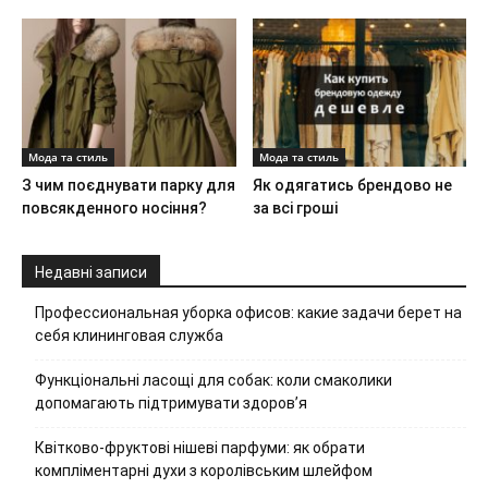
Мода та стиль
Мода та стиль
З чим поєднувати парку для
Як одягатись брендово не
повсякденного носіння?
за всі гроші
Недавні записи
Профессиональная уборка офисов: какие задачи берет на
себя клининговая служба
Функціональні ласощі для собак: коли смаколики
допомагають підтримувати здоров’я
Квітково-фруктові нішеві парфуми: як обрати
компліментарні духи з королівським шлейфом