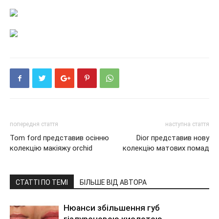
попередня стаття
наступна стаття
Tom ford представив осінню
Dior представив нову
колекцію макіяжу orchid
колекцію матових помад
СТАТТІ ПО ТЕМІ
БІЛЬШЕ ВІД АВТОРА
Нюанси збільшення губ