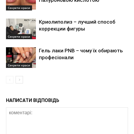
гіалуроновою кислотою
Секрети краси
Криолиполиз – лучший способ
коррекции фигуры
Секрети краси
Гель лаки PNB – чому їх обирають
професіонали
Секрети краси
НАПИСАТИ ВІДПОВІДЬ