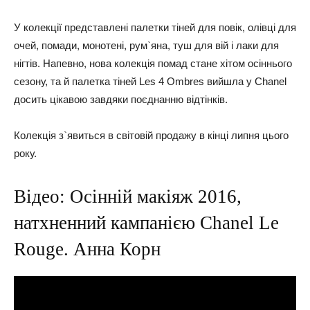
У колекції представлені палетки тіней для повік, олівці для
очей, помади, монотені, рум`яна, туш для вій і лаки для
нігтів. Напевно, нова колекція помад стане хітом осіннього
сезону, та й палетка тіней Les 4 Ombres вийшла у Chanel
досить цікавою завдяки поєднанню відтінків.
Колекція з`явиться в світовій продажу в кінці липня цього
року.
Відео: Осінній макіяж 2016,
натхненний кампанією Chanel Le
Rouge. Анна Корн