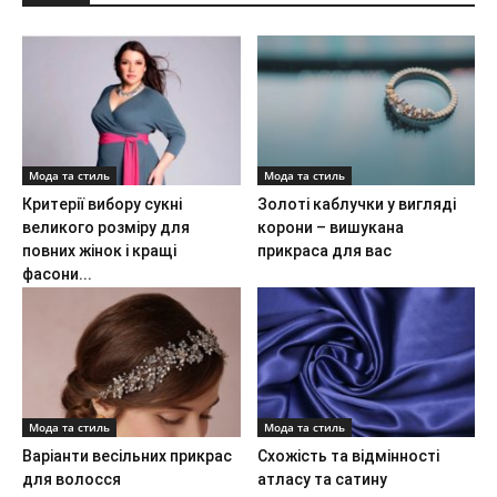
Мода та стиль
Мода та стиль
Критерії вибору сукні
Золоті каблучки у вигляді
великого розміру для
корони – вишукана
повних жінок і кращі
прикраса для вас
фасони...
Мода та стиль
Мода та стиль
Варіанти весільних прикрас
Схожість та відмінності
для волосся
атласу та сатину