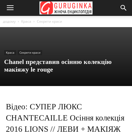
додому
Краса
Секрети краси
Краса
Секрети краси
Chanel представив осінню колекцію
макіяжу le rouge
Відео: СУПЕР ЛЮКС
CHANTECAILLE Осіння колекція
2016 LIONS // ЛЕВИ + МАКІЯЖ