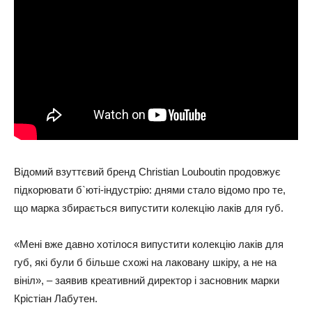
Відомий взуттєвий бренд Christian Louboutin продовжує
підкорювати б`юті-індустрію: днями стало відомо про те,
що марка збирається випустити колекцію лаків для губ.
«Мені вже давно хотілося випустити колекцію лаків для
губ, які були б більше схожі на лаковану шкіру, а не на
вініл», – заявив креативний директор і засновник марки
Крістіан Лабутен.