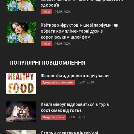
здоров’я
04.08.2026
Різне
Квітково-фруктові нішеві парфуми: як
обрати компліментарні духи з
королівським шлейфом
04.08.2026
Різне
ПОПУЛЯРНІ ПОВІДОМЛЕННЯ
Філософія здорового харчування
22.01.2019
Здорове харчування
Кайлі міноуг відправиться в тур в
костюмах від готьє
23.01.2019
Мода та стиль
Стиль еклектика в інтер`єрі