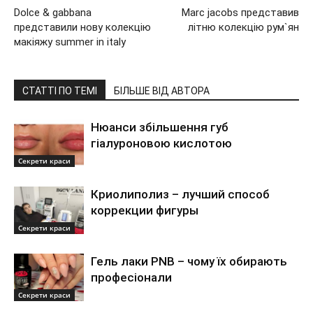
Dolce & gabbana
Marc jacobs представив
представили нову колекцію
літню колекцію рум`ян
макіяжу summer in italy
СТАТТІ ПО ТЕМІ
БІЛЬШЕ ВІД АВТОРА
Нюанси збільшення губ
гіалуроновою кислотою
Секрети краси
Криолиполиз – лучший способ
коррекции фигуры
Секрети краси
Гель лаки PNB – чому їх обирають
професіонали
Секрети краси