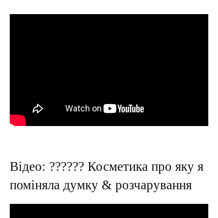
Відео: ?????? Косметика про яку я
поміняла думку & розчарування