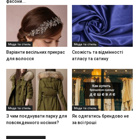
фасони...
Мода та стиль
Мода та стиль
Варіанти весільних прикрас
Схожість та відмінності
для волосся
атласу та сатину
Мода та стиль
Мода та стиль
З чим поєднувати парку для
Як одягатись брендово не
повсякденного носіння?
за всі гроші