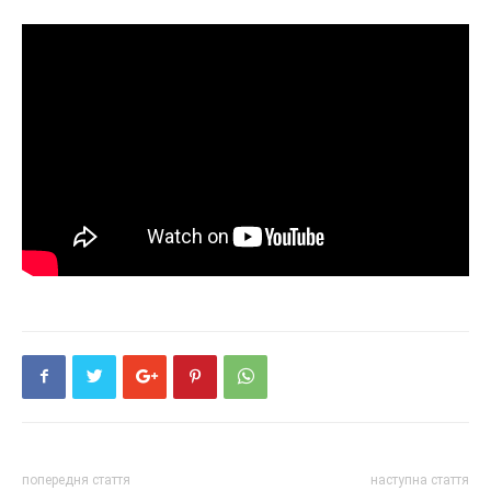
попередня стаття
наступна стаття