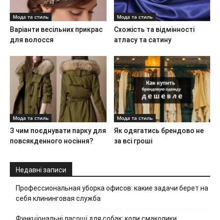
Мода та стиль
Мода та стиль
Варіанти весільних прикрас
Схожість та відмінності
для волосся
атласу та сатину
Мода та стиль
Мода та стиль
З чим поєднувати парку для
Як одягатись брендово не
повсякденного носіння?
за всі гроші
Недавні записи
Профессиональная уборка офисов: какие задачи берет на
себя клининговая служба
Функціональні ласощі для собак: коли смаколики