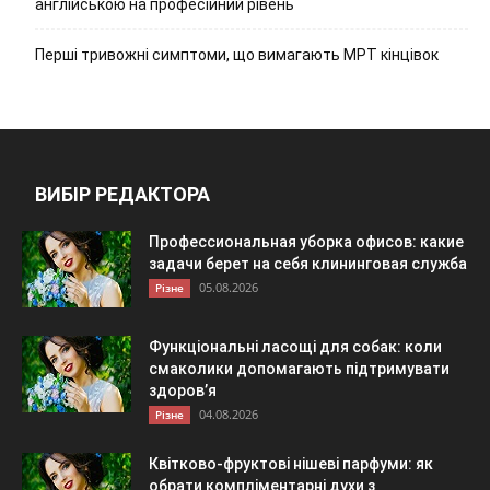
англійською на професійний рівень
Перші тривожні симптоми, що вимагають МРТ кінцівок
ВИБІР РЕДАКТОРА
Профессиональная уборка офисов: какие
задачи берет на себя клининговая служба
05.08.2026
Різне
Функціональні ласощі для собак: коли
смаколики допомагають підтримувати
здоров’я
04.08.2026
Різне
Квітково-фруктові нішеві парфуми: як
обрати компліментарні духи з