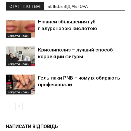
СТАТТІ ПО ТЕМІ
БІЛЬШЕ ВІД АВТОРА
Нюанси збільшення губ
гіалуроновою кислотою
Секрети краси
Криолиполиз – лучший способ
коррекции фигуры
Секрети краси
Гель лаки PNB – чому їх обирають
професіонали
Секрети краси
НАПИСАТИ ВІДПОВІДЬ