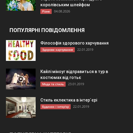
королівським шлейфом
04.08.2026
Різне
ПОПУЛЯРНІ ПОВІДОМЛЕННЯ
Філософія здорового харчування
22.01.2019
Здорове харчування
Кайлі міноуг відправиться в тур в
костюмах від готьє
23.01.2019
Мода та стиль
Стиль еклектика в інтер`єрі
22.01.2019
Будинок і інтер'єр