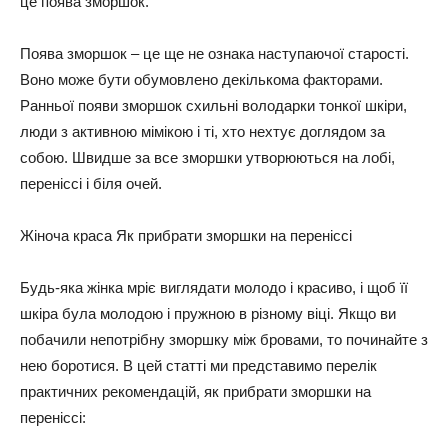
це поява зморшок.
Поява зморшок – це ще не ознака наступаючої старості.
Воно може бути обумовлено декількома факторами.
Ранньої появи зморшок схильні володарки тонкої шкіри,
люди з активною мімікою і ті, хто нехтує доглядом за
собою. Швидше за все зморшки утворюються на лобі,
переніссі і біля очей.
Жіноча краса Як прибрати зморшки на переніссі
Будь-яка жінка мріє виглядати молодо і красиво, і щоб її
шкіра була молодою і пружною в різному віці. Якщо ви
побачили непотрібну зморшку між бровами, то починайте з
нею боротися. В цей статті ми представимо перелік
практичних рекомендацій, як прибрати зморшки на
переніссі: