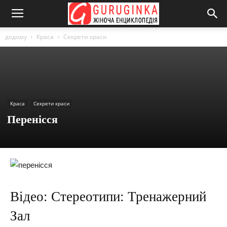
додому
Краса
Секрети краси
Краса
Секрети краси
Перенісся
Відео: Стереотипи: Тренажерний
Зал