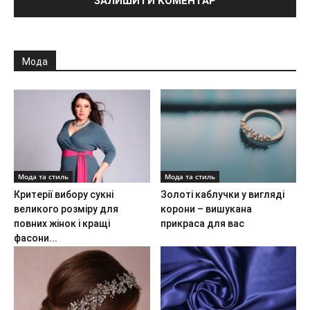
Мода
Мода та стиль
Мода та стиль
Критерії вибору сукні
Золоті каблучки у вигляді
великого розміру для
корони – вишукана
повних жінок і кращі
прикраса для вас
фасони...