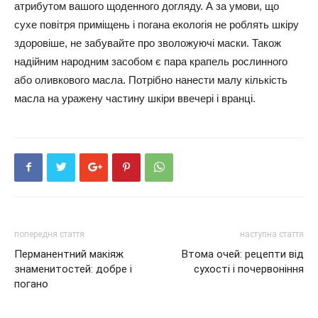
атрибутом вашого щоденного догляду. А за умови, що
сухе повітря приміщень і погана екологія не роблять шкіру
здоровіше, не забувайте про зволожуючі маски. Також
надійним народним засобом є пара крапель рослинного
або оливкового масла. Потрібно нанести малу кількість
масла на уражену частину шкіри ввечері і вранці.
попередня стаття
наступна стаття
Перманентний макіяж
Втома очей: рецепти від
знаменитостей: добре і
сухості і почервоніння
погано