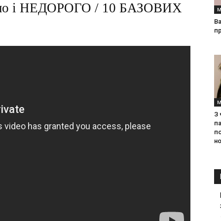
льно і НЕДОРОГО / 10 БАЗОВИХ
М
Ва
п
М
З
па
п
но