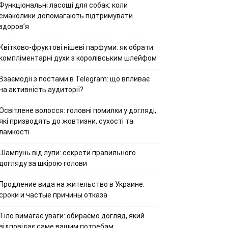
Функціональні ласощі для собак: коли
смаколики допомагають підтримувати
здоров’я
Квітково-фруктові нішеві парфуми: як обрати
компліментарні духи з королівським шлейфом
Взаємодії з постами в Telegram: що впливає
на активність аудиторії?
Освітлене волосся: головні помилки у догляді,
які призводять до жовтизни, сухості та
ламкості
Шампунь від лупи: секрети правильного
догляду за шкірою голови
Продление вида на жительство в Украине:
сроки и частые причины отказа
Тіло вимагає уваги: обираємо догляд, який
відповідає саме вашим потребам