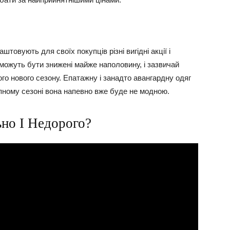
товують для своїх покупців різні вигідні акції і
 можуть бути знижені майже наполовину, і зазвичай
го нового сезону. Епатажну і занадто авангардну одяг
упному сезоні вона напевно вже буде не модною.
ьно І Недорого?