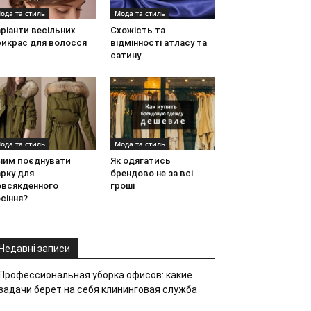
ода та стиль
Мода та стиль
ріанти весільних
Схожість та
рикрас для волосся
відмінності атласу та
сатину
ода та стиль
Мода та стиль
 чим поєднувати
Як одягатись
рку для
брендово не за всі
овсякденного
гроші
сіння?
Недавні записи
Профессиональная уборка офисов: какие
задачи берет на себя клининговая служба