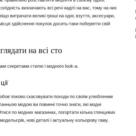
лідність визначають всі речі надіті на вас, тому на них
іщо витрачати великі гроші на одяг, взуття, аксесуари,
місця здійснення покупок досить-таки поберегти свій
глядати на всі сто
ми секретами стилю і модного look-а.
ції
е обов`язково скасовувати походи по своїм улюбленим
танньою модою ви повинні точно знати, які модні
йтися по модних магазинах, погортати кілька глянцевих
 модельєрів, нові деталі і актуальну кольорову гаму.