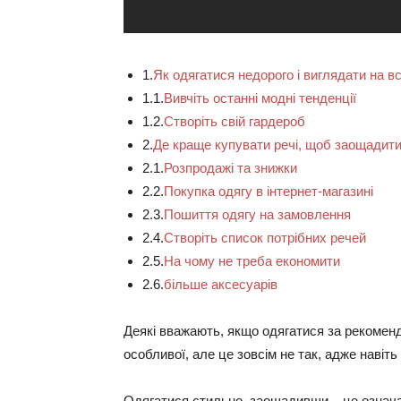
1.
Як одягатися недорого і виглядати на вс
1.1.
Вивчіть останні модні тенденції
1.2.
Створіть свій гардероб
2.
Де краще купувати речі, щоб заощадит
2.1.
Розпродажі та знижки
2.2.
Покупка одягу в інтернет-магазині
2.3.
Пошиття одягу на замовлення
2.4.
Створіть список потрібних речей
2.5.
На чому не треба економити
2.6.
більше аксесуарів
Деякі вважають, якщо одягатися за рекомен
особливої, але це зовсім не так, адже навіть
Одягатися стильно, заощадивши – це означа