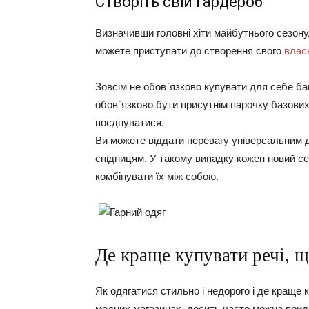
Створіть свій гардероб
Визначивши головні хіти майбутнього сезону, 
можете приступати до створення свого
влас
Зовсім не обов`язково купувати для себе ба
обов`язково бути присутнім парочку базових 
поєднуватися.
Ви можете віддати перевагу універсальним 
спідницям. У такому випадку кожен новий се
комбінувати їх між собою.
Де краще купувати речі, 
Як одягатися стильно і недорого і де краще 
модних магазинах, досить часто можна прид