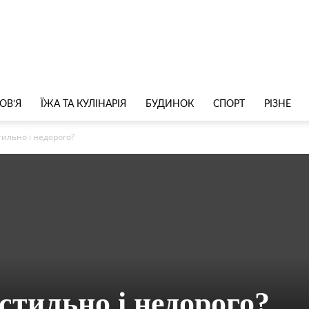
ОВ’Я
ЇЖА ТА КУЛІНАРІЯ
БУДИНОК
СПОРТ
РІЗНЕ
тильно і недорого?
стильно і недорого?