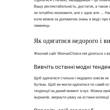
Вашу респектабельність, достаток, а також со
не потрібно економити, але є одне але … Нав
коли можна за допомогою знань в моді і про 
гаманець.
Як одягатися недорого і ви
Жіночий сайт WomanChoice.net ділиться з ва
Вивчіть останні модні тенден
Щоб одягатися стильно і недорого зовсім н
бутіках. Щоб ви могли одягатися по самій ос
тенденції на даний момент існує. Можна про
журналів, звернути увагу на останні колекції