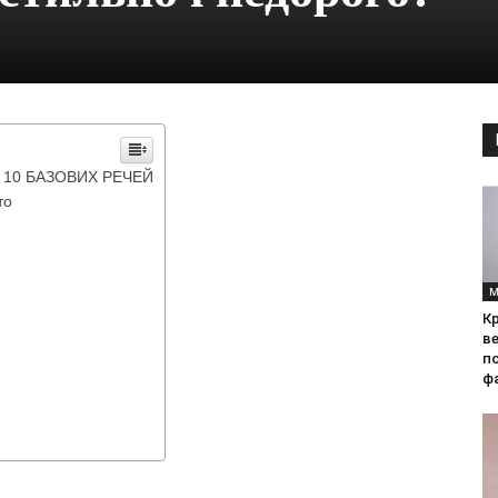
 / 10 БАЗОВИХ РЕЧЕЙ
то
М
Кр
ве
по
фа