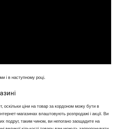
ми і в наступному році.
азині
т, оскільки ціни на товар за кордоном можу бути в
в інтернет-магазинах влаштовують розпродажі і акції. Ви
их подруг, таким чином, ви непогано заощадите на
нні великої кількості товару вам можуть запропонувати