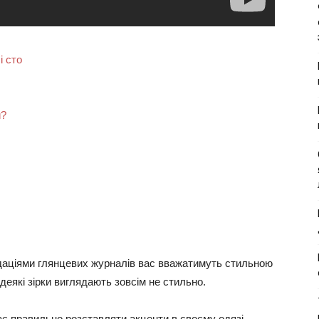
і сто
и?
даціями глянцевих журналів вас вважатимуть стильною
 деякі зірки виглядають зовсім не стильно.
є правильно розставляти акценти в своєму одязі.