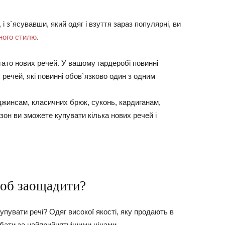
і з`ясувавши, який одяг і взуття зараз популярні, ви
ного стилю
.
гато нових речей. У вашому гардеробі повинні
речей, які повинні обов`язково один з одним
джинсам, класичних брюк, суконь, кардиганам,
зон ви зможете купувати кілька нових речей і
щоб заощадити?
купувати речі? Одяг високої якості, яку продають в
бати за найприйнятнішими цінами.