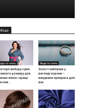
Мода
ода та стиль
Мода та стиль
итерії вибору сукні
Золоті каблучки у
ликого розміру для
вигляді корони –
вних жінок і кращі
вишукана прикраса для
сони...
вас