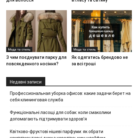
для волосся
атласу та сатину
Мода та стиль
Мода та стиль
З чим поєднувати парку для
Як одягатись брендово не
повсякденного носіння?
за всі гроші
Недавні записи
Профессиональная уборка офисов: какие задачи берет на
себя клининговая служба
Функціональні ласощі для собак: коли смаколики
допомагають підтримувати здоров’я
Квітково-фруктові нішеві парфуми: як обрати
компліментарні духи з королівським шлейфом