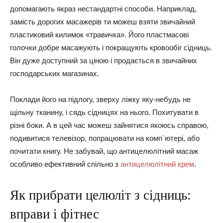
допомагають якраз нестандартні способи. Наприклад,
замість дорогих масажерів ти можеш взяти звичайний
пластиковий килимок «травичка». Його пластмасові
голочки добре масажують і покращують кровообіг сідниць.
Він дуже доступний за ціною і продається в звичайних
господарських магазинах.
Поклади його на підлогу, зверху ліжку яку-небудь не
щільну тканину, і сядь сідницях на нього. Похитувати в
різні боки. А в цей час можеш зайнятися якоюсь справою,
подивитися телевізор, попрацювати на комп`ютері, або
почитати книгу. Не забувай, що антицелюлітний масаж
особливо ефективний спільно з
антицелюлітний крем
.
Як прибрати целюліт з сідниць:
вправи і фітнес