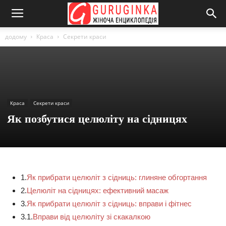
додому
Краса
Секрети краси
Краса
Секрети краси
Як позбутися целюліту на сідницях
1.
Як прибрати целюліт з сідниць: глиняне обгортання
2.
Целюліт на сідницях: ефективний масаж
3.
Як прибрати целюліт з сідниць: вправи і фітнес
3.1.
Вправи від целюліту зі скакалкою