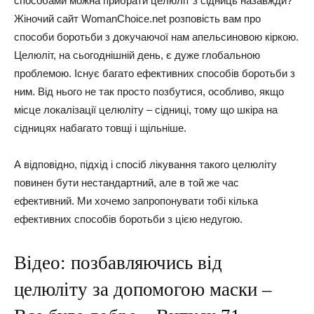
способами можна прибрати целюліт з сідниць назавжди?
Жіночий сайт WomanChoice.net розповість вам про
способи боротьби з докучаючої нам апельсиновою кіркою.
Целюліт, на сьогоднішній день, є дуже глобальною
проблемою. Існує багато ефективних способів боротьби з
ним. Від нього не так просто позбутися, особливо, якщо
місце локалізації целюліту – сідниці, тому що шкіра на
сідницях набагато товщі і щільніше.
А відповідно, підхід і спосіб лікування такого целюліту
повинен бути нестандартний, але в той же час
ефективний. Ми хочемо запропонувати тобі кілька
ефективних способів боротьби з цією недугою.
Відео: позбавляючись від
целюліту за допомогою маски –