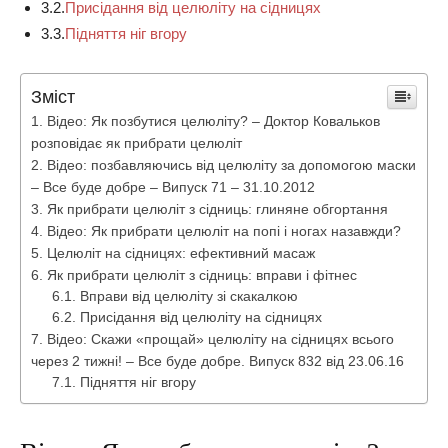
3.2.
Присідання від целюліту на сідницях
3.3.
Підняття ніг вгору
Зміст
Відео: Як позбутися целюліту? – Доктор Ковальков
розповідає як прибрати целюліт
Відео: позбавляючись від целюліту за допомогою маски
– Все буде добре – Випуск 71 – 31.10.2012
Як прибрати целюліт з сідниць: глиняне обгортання
Відео: Як прибрати целюліт на попі і ногах назавжди?
Целюліт на сідницях: ефективний масаж
Як прибрати целюліт з сідниць: вправи і фітнес
Вправи від целюліту зі скакалкою
Присідання від целюліту на сідницях
Відео: Скажи «прощай» целюліту на сідницях всього
через 2 тижні! – Все буде добре. Випуск 832 від 23.06.16
Підняття ніг вгору