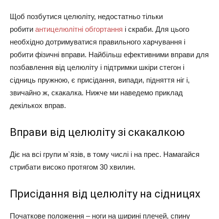
Щоб позбутися целюліту, недостатньо тільки
робити
антицелюлітні обгортання
і скраби. Для цього
необхідно дотримуватися правильного харчування і
робити фізичні вправи. Найбільш ефективними вправи для
позбавлення від целюліту і підтримки шкіри стегон і
сідниць пружною, є присідання, випади, підняття ніг і,
звичайно ж, скакалка. Нижче ми наведемо приклад
декількох вправ.
Вправи від целюліту зі скакалкою
Діє на всі групи м`язів, в тому числі і на прес. Намагайся
стрибати високо протягом 30 хвилин.
Присідання від целюліту на сідницях
Початкове положення – ноги на ширині плечей, спину