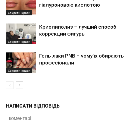
гіалуроновою кислотою
Секрети краси
Криолиполиз – лучший способ
коррекции фигуры
Секрети краси
Гель лаки PNB – чому їх обирають
професіонали
Секрети краси
НАПИСАТИ ВІДПОВІДЬ