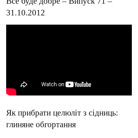
Все буде добре – Випуск 71 –
31.10.2012
Як прибрати целюліт з сідниць:
глиняне обгортання