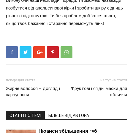
Виконуючи наші нескладні поради, ти зможеш назавжди
позбутися від апельсинової кірки і зробити шкіру сідниць
рівною і підтягнутою. Ти без проблем доб`єшся цього,
якщо твоє бажання і старання переможуть лінь!
попередня стаття
наступна стаття
Жирне волосся – догляд і
Фруктові і ягідні маски для
харчування
обличчя
СТАТТІ ПО ТЕМІ
БІЛЬШЕ ВІД АВТОРА
Нюанси збільшення губ