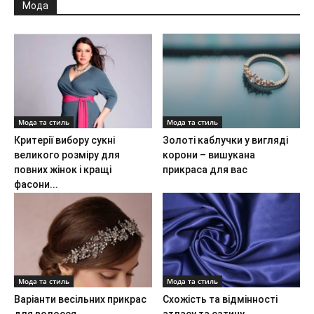
Мода
Мода та стиль
Мода та стиль
Критерії вибору сукні
Золоті каблучки у вигляді
великого розміру для
корони – вишукана
повних жінок і кращі
прикраса для вас
фасони...
Мода та стиль
Мода та стиль
Варіанти весільних прикрас
Схожість та відмінності