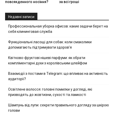
повсякденного носіння?
за всі гроші
Недавні записи
Профессиональная уборка офисов: какие задачи берет на
себя клининговая служба
Функціональні ласощі для собак: коли смаколики
допомагають підтримувати здоров’я
Квітково-фруктові нішеві парфуми: як обрати
компліментарні духи з королівським шлейфом
Взаємодії з постами в Telegram: що впливає на активність
аудиторії?
Освітлене волосся: головні помилки у догляді, які
призводять до жовтизни, сухості та ламкості
Шампунь від лупи: секрети правильного догляду за шкірою
голови