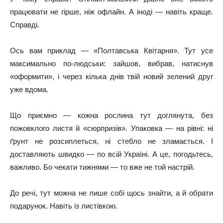
працювати не гірше, ніж офлайн. А іноді — навіть краще.
Справді.
Ось вам приклад — «Полтавська Квiтарня». Тут усе
максимально по-людськи: зайшов, вибрав, натиснув
«оформити», і через кілька днів твій новий зелений друг
уже вдома.
Що приємно — кожна рослина тут доглянута, без
пожовклого листя й «сюрпризів». Упаковка — на рівні: ні
ґрунт не розсиплеться, ні стебло не зламається. І
доставляють швидко — по всій Україні. А це, погодьтесь,
важливо. Бо чекати тижнями — то вже не той настрій.
До речі, тут можна не лише собі щось знайти, а й обрати
подарунок. Навіть із листівкою.