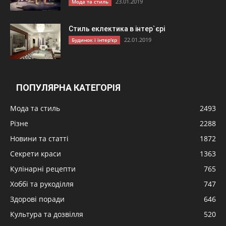
23.01.2019
Мода та стиль
Стиль еклектика в інтер`єрі
22.01.2019
Будинок і інтер'єр
ПОПУЛЯРНА КАТЕГОРІЯ
Мода та стиль
2493
Різне
2288
Новини та статті
1872
Секрети краси
1363
Кулінарні рецепти
765
Хоббі та рукоділля
747
Здорові поради
646
Культура та дозвілля
520