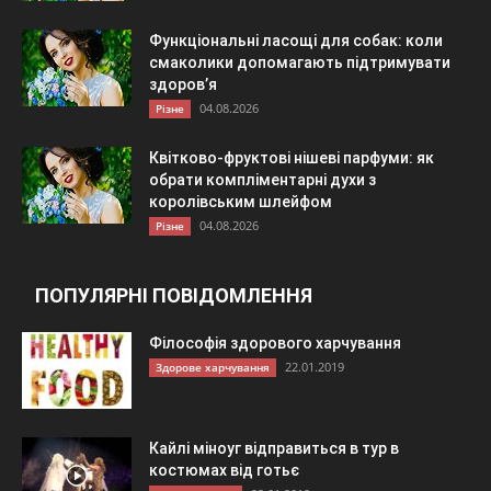
Функціональні ласощі для собак: коли
смаколики допомагають підтримувати
здоров’я
04.08.2026
Різне
Квітково-фруктові нішеві парфуми: як
обрати компліментарні духи з
королівським шлейфом
04.08.2026
Різне
ПОПУЛЯРНІ ПОВІДОМЛЕННЯ
Філософія здорового харчування
22.01.2019
Здорове харчування
Кайлі міноуг відправиться в тур в
костюмах від готьє