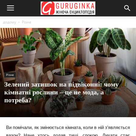
додому
Різне
Різне
Зелений затишок на підвіконні: чому
кімнатні рослини – це не мода, а
потреба?
Ви помічали, як змінюється кімната, коли в ній з’являється
вазон? Наче хтось додав тиші, спокою. Дихати стає