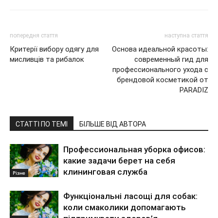
попередня стаття
наступна стаття
Критерії вибору одягу для
Основа идеальной красоты:
мисливців та рибалок
современный гид для
профессионального ухода с
брендовой косметикой от
PARADIZ
СТАТТІ ПО ТЕМІ
БІЛЬШЕ ВІД АВТОРА
Профессиональная уборка офисов:
какие задачи берет на себя
клининговая служба
Різне
Функціональні ласощі для собак:
коли смаколики допомагають