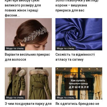
Критерії вибору сукні
Золоті каблучки у вигляді
великого розміру для
корони – вишукана
повних жінок і кращі
прикраса для вас
фасони...
Мода та стиль
Мода та стиль
Варіанти весільних прикрас
Схожість та відмінності
для волосся
атласу та сатину
Мода та стиль
Мода та стиль
З чим поєднувати парку для
Як одягатись брендово не