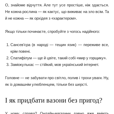
О, знайоме відчуття. Але тут усе простіше, ніж здається.
Не кожна рослина — як кактус, що виживає на зло всім. Та
й не кожна — як орхідея з «характером».
Якщо тільки починаєте, спробуйте з чогось надійного:
Сансев’єра (в народі — тещин язик) — переживе все,
крім повені.
Спатифілум — ще й цвіте, такий собі «мир у горщику».
Заміокулькас — стійкий, мов український інтернет.
Головне — не забувати про світло, полив і трохи уваги. Ну,
як із домашнім улюбленцем, тільки без шерсті.
І як придбати вазони без пригод?
У чому справа? Онлайн-магазини давно вже вміють