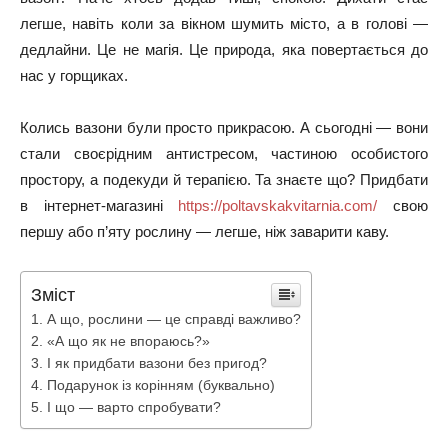
легше, навіть коли за вікном шумить місто, а в голові —
дедлайни. Це не магія. Це природа, яка повертається до
нас у горщиках.
Колись вазони були просто прикрасою. А сьогодні — вони
стали своєрідним антистресом, частиною особистого
простору, а подекуди й терапією. Та знаєте що? Придбати
в інтернет-магазині
https://poltavskakvitarnia.com/
свою
першу або п’яту рослину — легше, ніж заварити каву.
Зміст
А що, рослини — це справді важливо?
«А що як не впораюсь?»
І як придбати вазони без пригод?
Подарунок із корінням (буквально)
І що — варто спробувати?