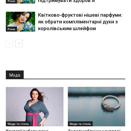
підтримувати здоров’я
Різне
Квітково-фруктові нішеві парфуми:
як обрати компліментарні духи з
королівським шлейфом
Різне
Мода
Мода та стиль
Мода та стиль