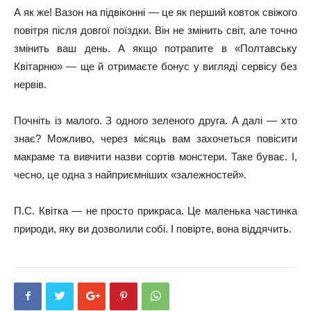
А як же! Вазон на підвіконні — це як перший ковток свіжого
повітря після довгої поїздки. Він не змінить світ, але точно
змінить ваш день. А якщо потрапите в «Полтавську
Квiтарню» — ще й отримаєте бонус у вигляді сервісу без
нервів.
Почніть із малого. З одного зеленого друга. А далі — хто
знає? Можливо, через місяць вам захочеться повісити
макраме та вивчити назви сортів монстери. Таке буває. І,
чесно, це одна з найприємніших «залежностей».
П.С. Квітка — не просто прикраса. Це маленька частинка
природи, яку ви дозволили собі. І повірте, вона віддячить.