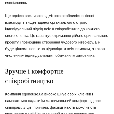
невпізнання.
Ще однією важливою відмітною особливістю тісної
взаємодії з вищезгаданої організацією є строго
індивідуальний підхід всіх її співробітників до кожного
свого клієнта. Це гарантує отримання дійсно оригінального
проекту і повноцінне створення чудового інтер’єру. Він
буде цілком і повністю відповідати всім вимогам, а також
численним індивідуальним побажанням замовника.
Зручне і комфортне
співробітництво
Компанія egohouse.ua високо цінує своїх клієнтів і
намагається надати їм максимальний комфорт під час
співпраці. З цієї причини, фахівці мають можливість
працювати в найбільш зручний для замовника час.