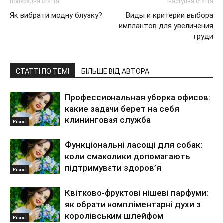
попередня стаття
наступна стаття
Як вибрати модну блузку?
Виды и критерии выбора
имплантов для увеличения
груди
СТАТТІ ПО ТЕМІ
БІЛЬШЕ ВІД АВТОРА
Профессиональная уборка офисов:
какие задачи берет на себя
клининговая служба
Різне
Функціональні ласощі для собак:
коли смаколики допомагають
підтримувати здоров’я
Різне
Квітково-фруктові нішеві парфуми:
як обрати компліментарні духи з
королівським шлейфом
Різне