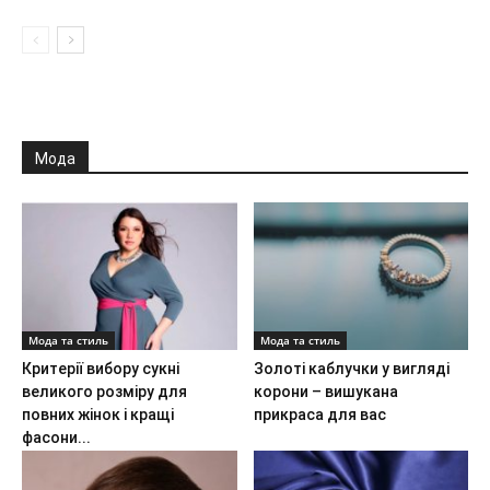
Мода
Мода та стиль
Мода та стиль
Критерії вибору сукні
Золоті каблучки у вигляді
великого розміру для
корони – вишукана
повних жінок і кращі
прикраса для вас
фасони...