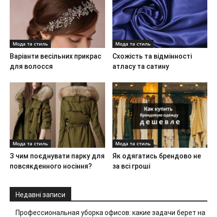
Мода та стиль
Мода та стиль
Варіанти весільних прикрас
Схожість та відмінності
для волосся
атласу та сатину
Мода та стиль
Мода та стиль
З чим поєднувати парку для
Як одягатись брендово не
повсякденного носіння?
за всі гроші
Недавні записи
Профессиональная уборка офисов: какие задачи берет на