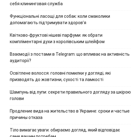
себя клининговая служба
Функціональні ласощі для собак: коли смаколики
допомагають підтримувати здоров’я
Квітково-фруктові нішеві парфуми: як обрати
компліментарні духи з королівським шлейфом
Взаємодії з постами в Telegram: що впливає на активність
аудиторії?
Освітлене волосся: головні помилки у догляді, які
призводять до жовтизни, сухості та ламкості
Шампунь від лупи: секрети правильного догляду за шкірою
голови
Продление вида на жительство в Украине: сроки и частые
причины отказа
Тіло вимагає уваги: обираємо догляд, який відповідає
саме вашим потребам