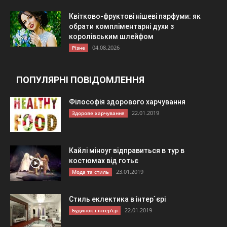
Квітково-фруктові нішеві парфуми: як
обрати компліментарні духи з
королівським шлейфом
04.08.2026
Різне
ПОПУЛЯРНІ ПОВІДОМЛЕННЯ
Філософія здорового харчування
22.01.2019
Здорове харчування
Кайлі міноуг відправиться в тур в
костюмах від готьє
23.01.2019
Мода та стиль
Стиль еклектика в інтер`єрі
22.01.2019
Будинок і інтер'єр