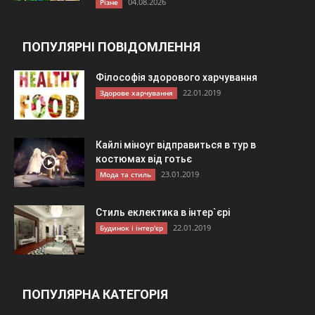
04.08.2026
Різне
ПОПУЛЯРНІ ПОВІДОМЛЕННЯ
Філософія здорового харчування
22.01.2019
Здорове харчування
Кайлі міноуг відправиться в тур в
костюмах від готьє
23.01.2019
Мода та стиль
Стиль еклектика в інтер`єрі
22.01.2019
Будинок і інтер'єр
ПОПУЛЯРНА КАТЕГОРІЯ