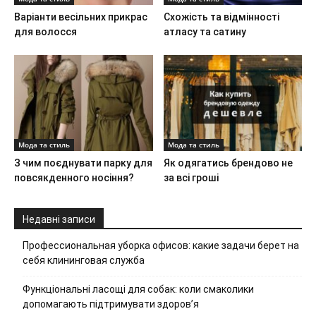
Варіанти весільних прикрас
Схожість та відмінності
для волосся
атласу та сатину
Мода та стиль
Мода та стиль
З чим поєднувати парку для
Як одягатись брендово не
повсякденного носіння?
за всі гроші
Недавні записи
Профессиональная уборка офисов: какие задачи берет на
себя клининговая служба
Функціональні ласощі для собак: коли смаколики
допомагають підтримувати здоров’я