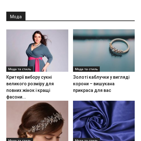
Мода
Мода та стиль
Мода та стиль
Критерії вибору сукні
Золоті каблучки у вигляді
великого розміру для
корони – вишукана
повних жінок і кращі
прикраса для вас
фасони...
Мода та стиль
Мода та стиль