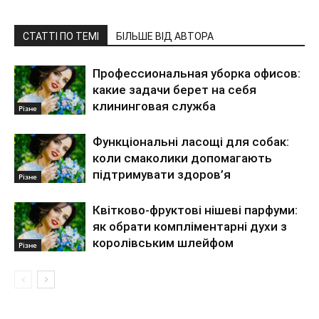
СТАТТІ ПО ТЕМІ
БІЛЬШЕ ВІД АВТОРА
Профессиональная уборка офисов:
какие задачи берет на себя
клининговая служба
Різне
Функціональні ласощі для собак:
коли смаколики допомагають
підтримувати здоров’я
Різне
Квітково-фруктові нішеві парфуми:
як обрати компліментарні духи з
королівським шлейфом
Різне