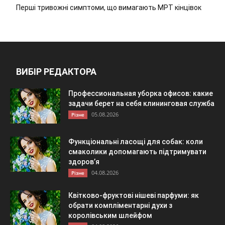
Перші тривожні симптоми, що вимагають МРТ кінцівок
ВИБІР РЕДАКТОРА
Профессиональная уборка офисов: какие
задачи берет на себя клининговая служба
05.08.2026
Різне
Функціональні ласощі для собак: коли
смаколики допомагають підтримувати
здоров’я
04.08.2026
Різне
Квітково-фруктові нішеві парфуми: як
обрати компліментарні духи з
королівським шлейфом