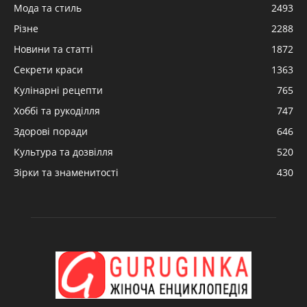
Мода та стиль
2493
Різне
2288
Новини та статті
1872
Секрети краси
1363
Кулінарні рецепти
765
Хоббі та рукоділля
747
Здорові поради
646
Культура та дозвілля
520
Зірки та знаменитості
430