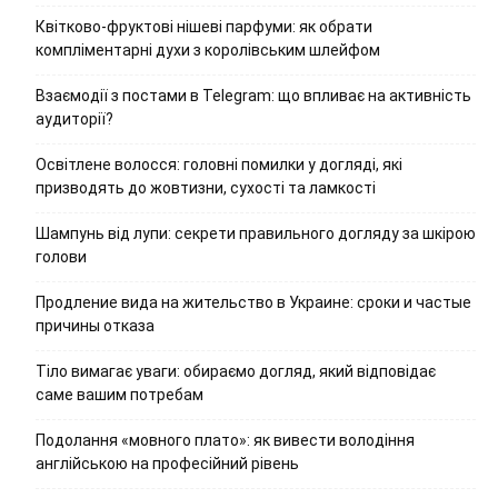
Квітково-фруктові нішеві парфуми: як обрати
компліментарні духи з королівським шлейфом
Взаємодії з постами в Telegram: що впливає на активність
аудиторії?
Освітлене волосся: головні помилки у догляді, які
призводять до жовтизни, сухості та ламкості
Шампунь від лупи: секрети правильного догляду за шкірою
голови
Продление вида на жительство в Украине: сроки и частые
причины отказа
Тіло вимагає уваги: обираємо догляд, який відповідає
саме вашим потребам
Подолання «мовного плато»: як вивести володіння
англійською на професійний рівень