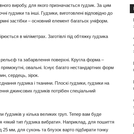
ного виробу, для якого призначається гудзик. За цим
чні гудзики та інші. Гудзики, виготовлені відповідно до
рмні застібки – основний елемент багатьох уніформ.
ірюється в міліметрах. Заготівлі під обтяжку гудзика
, рельєф та забарвлення поверхні. Кругла форма –
 прямокутні, овальні. Існує багато нестандартних форм
рин, сердець, зірок.
нання гудзика і тканини. Плоскі гудзики, гудзики на
ення джинсових гудзиків потрібен спеціальний
пи ґудзиків у кілька великих груп. Тепер вам буде
ня «який тип ґудзика вибрати». Наприклад, для пошиття
ід 25 мм, для суконь та блузок варто підбирати тонку