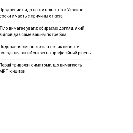
Продление вида на жительство в Украине:
сроки и частые причины отказа
Тіло вимагає уваги: обираємо догляд, який
відповідає саме вашим потребам
Подолання «мовного плато»: як вивести
володіння англійською на професійний рівень
Перші тривожні симптоми, що вимагають
МРТ кінцівок