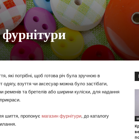
 фурнітури
я, які потрібні, щоб готова річ була зручною в
т одягу, взуття чи аксесуар можна було застібати,
и ременів та бретелів або ширини куліски, для надання
прикраси.
ля шиття, пропонує
магазин фурнітури
, до каталогу
М
силання.
Кр
ве
по