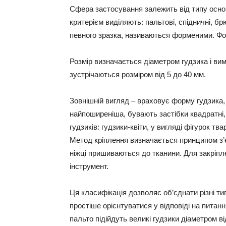
Сфера застосування залежить від типу основ
критерієм виділяють: пальтові, спідничні, брю
певного зразка, називаються форменими. Фо
Розмір визначається діаметром гудзика і вим
зустрічаються розміром від 5 до 40 мм.
Зовнішній вигляд – враховує форму гудзика
найпоширеніша, бувають застібки квадратні,
гудзиків: гудзики-квіти, у вигляді фігурок тва
Метод кріплення визначається принципом з’єд
ніжці пришиваються до тканини. Для закріпл
інструмент.
Ця класифікація дозволяє об’єднати різні ти
простіше орієнтуватися у відповіді на питан
пальто підійдуть великі гудзики діаметром в