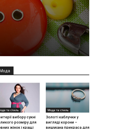
Мода
ода та стиль
Мода та стиль
итерії вибору сукні
Золоті каблучки у
ликого розміру для
вигляді корони –
вних жінок і кращі
вишукана прикраса для