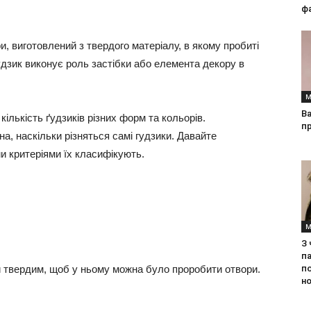
фа
, виготовлений з твердого матеріалу, в якому пробиті
удзик виконує роль застібки або елемента декору в
М
Ва
ількість ґудзиків різних форм та кольорів.
п
на, наскільки різняться самі гудзики. Давайте
и критеріями їх класифікують.
М
З
па
 твердим, щоб у ньому можна було проробити отвори.
п
но