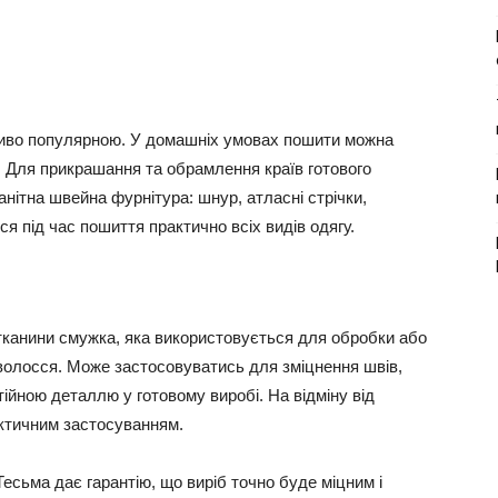
иво популярною. У домашніх умовах пошити можна
ні. Для прикрашання та обрамлення країв готового
нітна швейна фурнітура: шнур, атласні стрічки,
я під час пошиття практично всіх видів одягу.
 тканини смужка, яка використовується для обробки або
 волосся. Може застосовуватись для зміцнення швів,
ійною деталлю у готовому виробі. На відміну від
актичним застосуванням.
есьма дає гарантію, що виріб точно буде міцним і