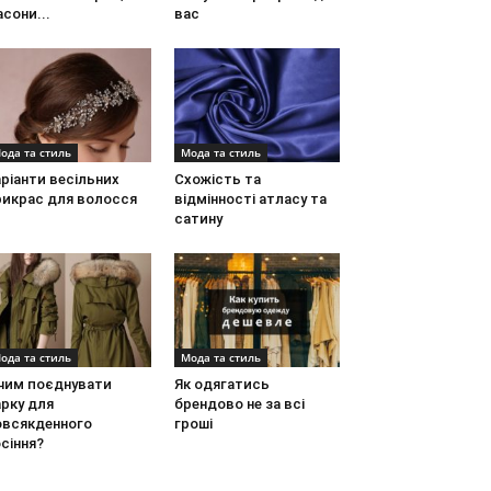
сони...
вас
ода та стиль
Мода та стиль
ріанти весільних
Схожість та
рикрас для волосся
відмінності атласу та
сатину
ода та стиль
Мода та стиль
 чим поєднувати
Як одягатись
рку для
брендово не за всі
овсякденного
гроші
сіння?