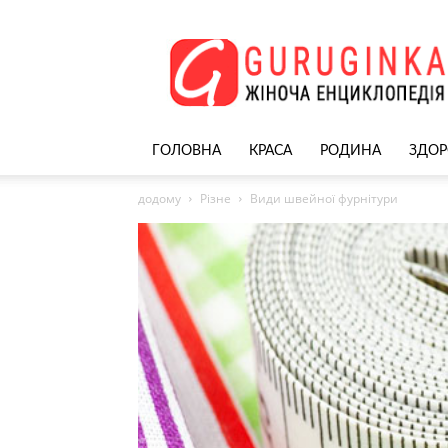
Жіночий
сайт
–
nekrasivyh.net
ГОЛОВНА
КРАСА
РОДИНА
ЗДОР
додому
Різне
Види швейної фурнітури