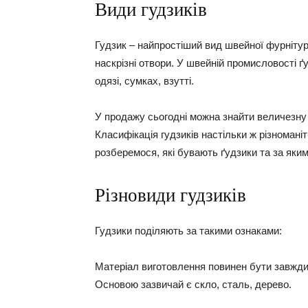
Види гудзиків
Гудзик – найпростіший вид швейної фурнітури
наскрізні отвори. У швейній промисловості ґ
одязі, сумках, взутті.
У продажу сьогодні можна знайти величезну к
Класифікація гудзиків настільки ж різноманіт
розберемося, які бувають ґудзики та за яким
Різновиди гудзиків
Гудзики поділяють за такими ознаками:
Матеріал виготовлення повинен бути завжди
Основою зазвичай є скло, сталь, дерево.