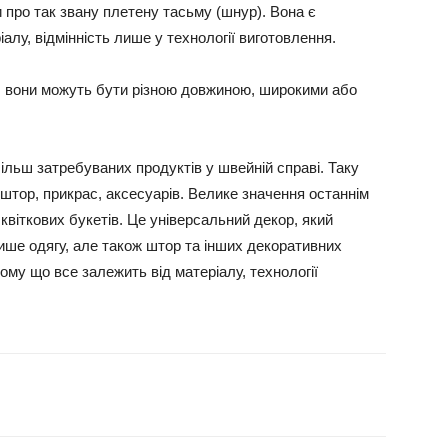
 про так звану плетену тасьму (шнур). Вона є
алу, відмінність лише у технології виготовлення.
о, вони можуть бути різною довжиною, широкими або
ільш затребуваних продуктів у швейній справі. Таку
штор, прикрас, аксесуарів. Велике значення останнім
квіткових букетів. Це універсальний декор, який
ише одягу, але також штор та інших декоративних
тому що все залежить від матеріалу, технології