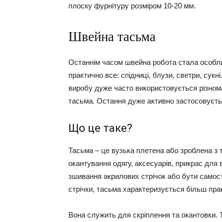
плоску фурнітуру розміром 10-20 мм.
Швейна тасьма
Останнім часом швейна робота стала особл
практично все: спідниці, блузи, светри, сук
виробу дуже часто використовується різнома
тасьма. Остання дуже активно застосовуєтьс
Що це таке?
Тасьма – це вузька плетена або зроблена з
окантування одягу, аксесуарів, прикрас для
зшивання акрилових стрічок або бути самост
стрічки, тасьма характеризується більш пр
Вона служить для скріплення та окантовки. Т