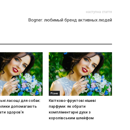
наступна стаття
Bogner: любимый бренд активных людей
Різне
ьні ласощі для собак:
Квітково-фруктові нішеві
олики допомагають
парфуми: як обрати
ати здоров’я
компліментарні духи з
королівським шлейфом