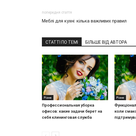
попередня стаття
Меблі для кухні: кілька важливих правил
СТАТТІ ПО ТЕМІ
БІЛЬШЕ ВІД АВТОРА
Різне
Різне
Профессиональная уборка
Функціонал
офисов: какие задачи берет на
коли смак
себя клининговая служба
підтримув