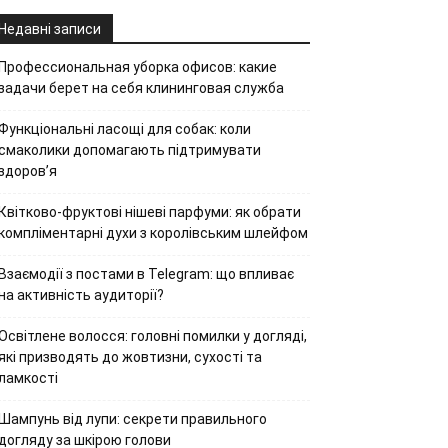
Недавні записи
Профессиональная уборка офисов: какие
задачи берет на себя клининговая служба
Функціональні ласощі для собак: коли
смаколики допомагають підтримувати
здоров’я
Квітково-фруктові нішеві парфуми: як обрати
компліментарні духи з королівським шлейфом
Взаємодії з постами в Telegram: що впливає
на активність аудиторії?
Освітлене волосся: головні помилки у догляді,
які призводять до жовтизни, сухості та
ламкості
Шампунь від лупи: секрети правильного
догляду за шкірою голови