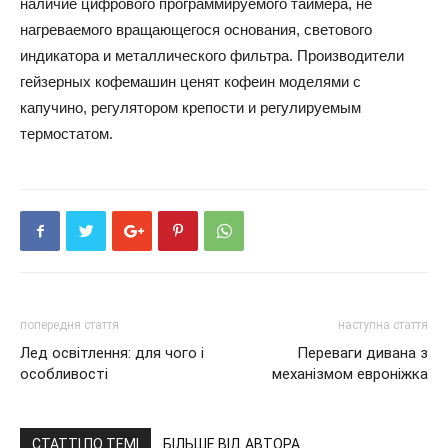
наличие цифрового программируемого таймера, не
нагреваемого вращающегося основания, светового
индикатора и металлического фильтра. Производители
гейзерных кофемашин ценят кофеин моделями с
капучино, регулятором крепости и регулируемым
термостатом.
попередня стаття
наступна стаття
Лед освітлення: для чого і
Переваги дивана з
особливості
механізмом евроніжка
СТАТТІ ПО ТЕМІ
БІЛЬШЕ ВІД АВТОРА