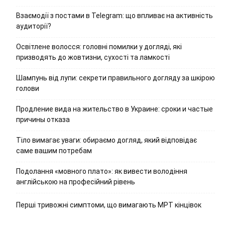
Взаємодії з постами в Telegram: що впливає на активність
аудиторії?
Освітлене волосся: головні помилки у догляді, які
призводять до жовтизни, сухості та ламкості
Шампунь від лупи: секрети правильного догляду за шкірою
голови
Продление вида на жительство в Украине: сроки и частые
причины отказа
Тіло вимагає уваги: обираємо догляд, який відповідає
саме вашим потребам
Подолання «мовного плато»: як вивести володіння
англійською на професійний рівень
Перші тривожні симптоми, що вимагають МРТ кінцівок