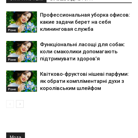
Профессиональная уборка офисов:
какие задачи берет на себя
клининговая служба
Різне
Функціональні ласощі для собак:
коли смаколики допомагають
підтримувати здоров’я
Різне
Квітково-фруктові нішеві парфуми:
як обрати компліментарні духи з
королівським шлейфом
Різне
Мода