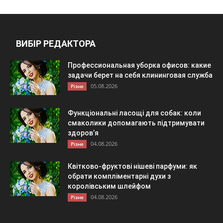
ВИБІР РЕДАКТОРА
Профессиональная уборка офисов: какие
задачи берет на себя клининговая служба
05.08.2026
Різне
Функціональні ласощі для собак: коли
смаколики допомагають підтримувати
здоров’я
04.08.2026
Різне
Квітково-фруктові нішеві парфуми: як
обрати компліментарні духи з
королівським шлейфом
04.08.2026
Різне