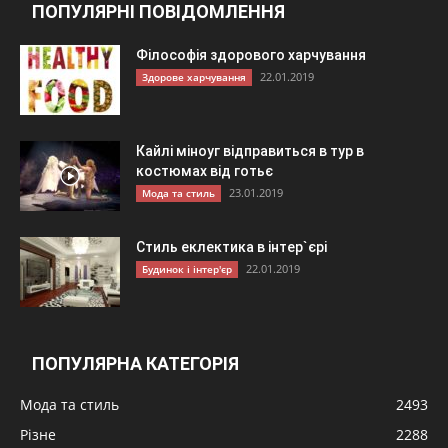
ПОПУЛЯРНІ ПОВІДОМЛЕННЯ
Філософія здорового харчування
22.01.2019
Здорове харчування
Кайлі міноуг відправиться в тур в
костюмах від готьє
23.01.2019
Мода та стиль
Стиль еклектика в інтер`єрі
22.01.2019
Будинок і інтер'єр
ПОПУЛЯРНА КАТЕГОРІЯ
Мода та стиль
2493
Різне
2288