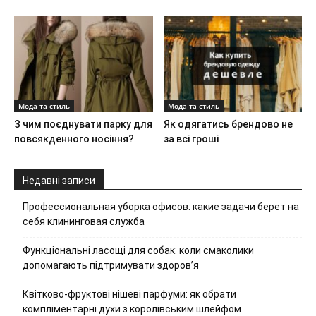
Мода та стиль
Мода та стиль
З чим поєднувати парку для
Як одягатись брендово не
повсякденного носіння?
за всі гроші
Недавні записи
Профессиональная уборка офисов: какие задачи берет на
себя клининговая служба
Функціональні ласощі для собак: коли смаколики
допомагають підтримувати здоров’я
Квітково-фруктові нішеві парфуми: як обрати
компліментарні духи з королівським шлейфом