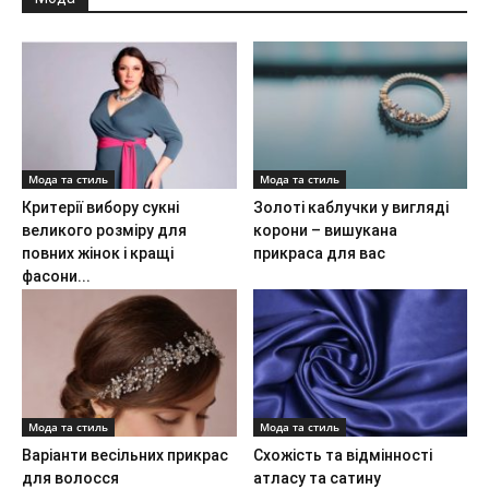
Мода та стиль
Мода та стиль
Критерії вибору сукні
Золоті каблучки у вигляді
великого розміру для
корони – вишукана
повних жінок і кращі
прикраса для вас
фасони...
Мода та стиль
Мода та стиль
Варіанти весільних прикрас
Схожість та відмінності
для волосся
атласу та сатину