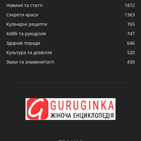
Новини та статті
1872
Секрети краси
1363
Кулінарні рецепти
765
Хоббі та рукоділля
747
Здорові поради
646
Культура та дозвілля
520
Зірки та знаменитості
430