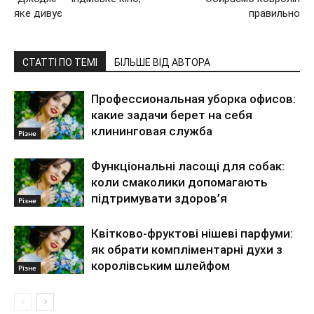
яке дивує
правильно
СТАТТІ ПО ТЕМІ
БІЛЬШЕ ВІД АВТОРА
Профессиональная уборка офисов:
какие задачи берет на себя
клининговая служба
Різне
Функціональні ласощі для собак:
коли смаколики допомагають
підтримувати здоров’я
Різне
Квітково-фруктові нішеві парфуми:
як обрати компліментарні духи з
королівським шлейфом
Різне