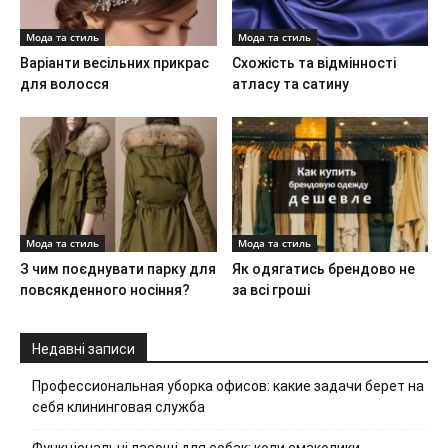
Мода та стиль
Мода та стиль
Варіанти весільних прикрас
Схожість та відмінності
для волосся
атласу та сатину
Мода та стиль
Мода та стиль
З чим поєднувати парку для
Як одягатись брендово не
повсякденного носіння?
за всі гроші
Недавні записи
Профессиональная уборка офисов: какие задачи берет на
себя клининговая служба
Функціональні ласощі для собак: коли смаколики