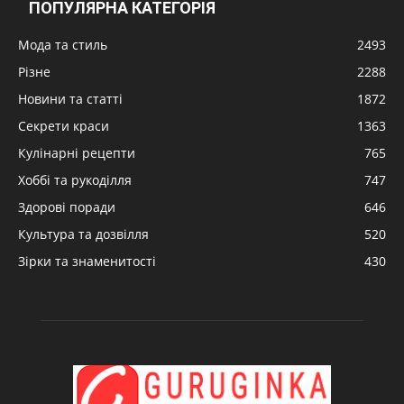
ПОПУЛЯРНА КАТЕГОРІЯ
Мода та стиль
2493
Різне
2288
Новини та статті
1872
Секрети краси
1363
Кулінарні рецепти
765
Хоббі та рукоділля
747
Здорові поради
646
Культура та дозвілля
520
Зірки та знаменитості
430