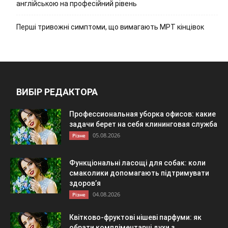
англійською на професійний рівень
Перші тривожні симптоми, що вимагають МРТ кінцівок
ВИБІР РЕДАКТОРА
Профессиональная уборка офисов: какие
задачи берет на себя клининговая служба
05.08.2026
Різне
Функціональні ласощі для собак: коли
смаколики допомагають підтримувати
здоров’я
04.08.2026
Різне
Квітково-фруктові нішеві парфуми: як
обрати компліментарні духи з