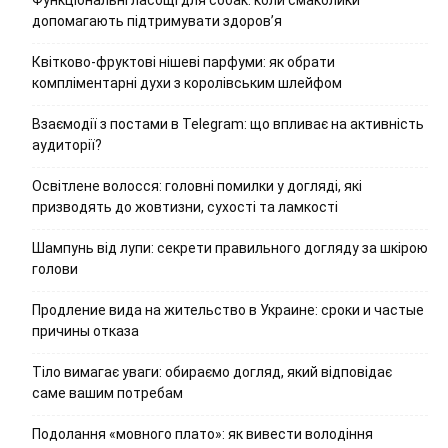
допомагають підтримувати здоров’я
Квітково-фруктові нішеві парфуми: як обрати
компліментарні духи з королівським шлейфом
Взаємодії з постами в Telegram: що впливає на активність
аудиторії?
Освітлене волосся: головні помилки у догляді, які
призводять до жовтизни, сухості та ламкості
Шампунь від лупи: секрети правильного догляду за шкірою
голови
Продление вида на жительство в Украине: сроки и частые
причины отказа
Тіло вимагає уваги: обираємо догляд, який відповідає
саме вашим потребам
Подолання «мовного плато»: як вивести володіння