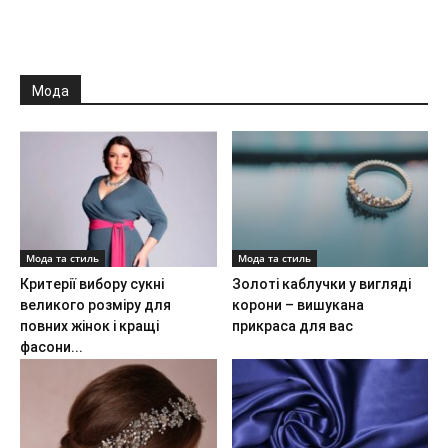
Мода
Мода та стиль
Мода та стиль
Критерії вибору сукні
Золоті каблучки у вигляді
великого розміру для
корони – вишукана
повних жінок і кращі
прикраса для вас
фасони...