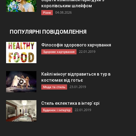
королівським шлейфом
04.08.2026
Різне
ПОПУЛЯРНІ ПОВІДОМЛЕННЯ
Філософія здорового харчування
22.01.2019
Здорове харчування
Кайлі міноуг відправиться в тур в
костюмах від готьє
23.01.2019
Мода та стиль
Стиль еклектика в інтер`єрі
22.01.2019
Будинок і інтер'єр