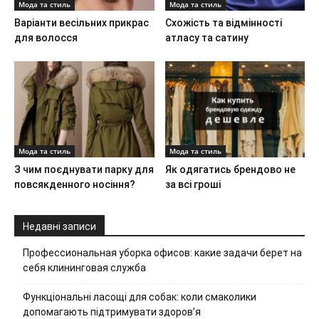
Мода та стиль
Мода та стиль
Варіанти весільних прикрас
Схожість та відмінності
для волосся
атласу та сатину
Мода та стиль
Мода та стиль
З чим поєднувати парку для
Як одягатись брендово не
повсякденного носіння?
за всі гроші
Недавні записи
Профессиональная уборка офисов: какие задачи берет на
себя клининговая служба
Функціональні ласощі для собак: коли смаколики
допомагають підтримувати здоров’я