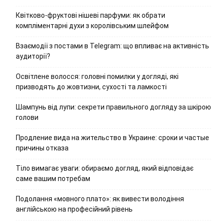
Квітково-фруктові нішеві парфуми: як обрати
компліментарні духи з королівським шлейфом
Взаємодії з постами в Telegram: що впливає на активність
аудиторії?
Освітлене волосся: головні помилки у догляді, які
призводять до жовтизни, сухості та ламкості
Шампунь від лупи: секрети правильного догляду за шкірою
голови
Продление вида на жительство в Украине: сроки и частые
причины отказа
Тіло вимагає уваги: обираємо догляд, який відповідає
саме вашим потребам
Подолання «мовного плато»: як вивести володіння
англійською на професійний рівень