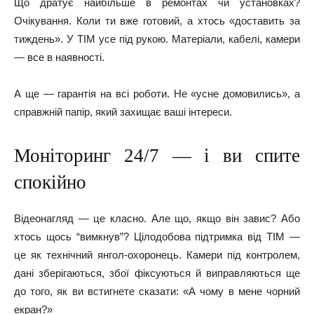
Що дратує найбільше в ремонтах чи установках?
Очікування. Коли ти вже готовий, а хтось «доставить за
тиждень». У ТІМ усе під рукою. Матеріали, кабелі, камери
— все в наявності.
А ще — гарантія на всі роботи. Не «усне домовились», а
справжній папір, який захищає ваші інтереси.
Моніторинг 24/7 — і ви спите
спокійно
Відеонагляд — це класно. Але що, якщо він завис? Або
хтось щось “вимкнув”? Цілодобова підтримка від ТІМ —
це як технічний янгол-охоронець. Камери під контролем,
дані зберігаються, збої фіксуються й виправляються ще
до того, як ви встигнете сказати: «А чому в мене чорний
екран?»