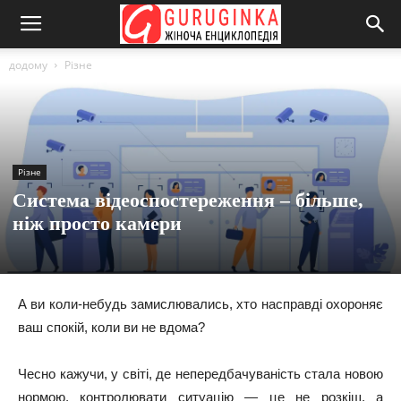
додому
Різне
Різне
Система відеоспостереження – більше,
ніж просто камери
А ви коли-небудь замислювались, хто насправді охороняє
ваш спокій, коли ви не вдома?
Чесно кажучи, у світі, де непередбачуваність стала новою
нормою, контролювати ситуацію — це не розкіш, а