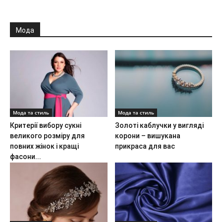
Мода
Мода та стиль
Мода та стиль
Критерії вибору сукні
Золоті каблучки у вигляді
великого розміру для
корони – вишукана
повних жінок і кращі
прикраса для вас
фасони...