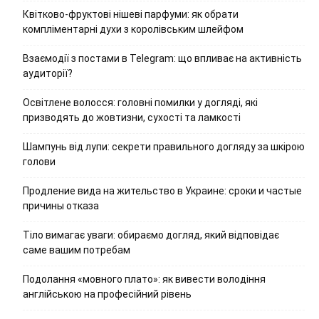
Квітково-фруктові нішеві парфуми: як обрати
компліментарні духи з королівським шлейфом
Взаємодії з постами в Telegram: що впливає на активність
аудиторії?
Освітлене волосся: головні помилки у догляді, які
призводять до жовтизни, сухості та ламкості
Шампунь від лупи: секрети правильного догляду за шкірою
голови
Продление вида на жительство в Украине: сроки и частые
причины отказа
Тіло вимагає уваги: обираємо догляд, який відповідає
саме вашим потребам
Подолання «мовного плато»: як вивести володіння
англійською на професійний рівень