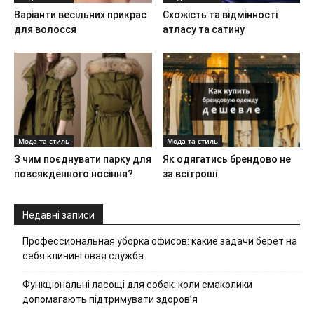
Варіанти весільних прикрас
Схожість та відмінності
для волосся
атласу та сатину
Мода та стиль
Мода та стиль
З чим поєднувати парку для
Як одягатись брендово не
повсякденного носіння?
за всі гроші
Недавні записи
Профессиональная уборка офисов: какие задачи берет на
себя клининговая служба
Функціональні ласощі для собак: коли смаколики
допомагають підтримувати здоров’я