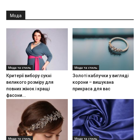
Мода
Мода та стиль
Мода та стиль
Критерії вибору сукні
Золоті каблучки у вигляді
великого розміру для
корони – вишукана
повних жінок і кращі
прикраса для вас
фасони...
Мода та стиль
Мода та стиль