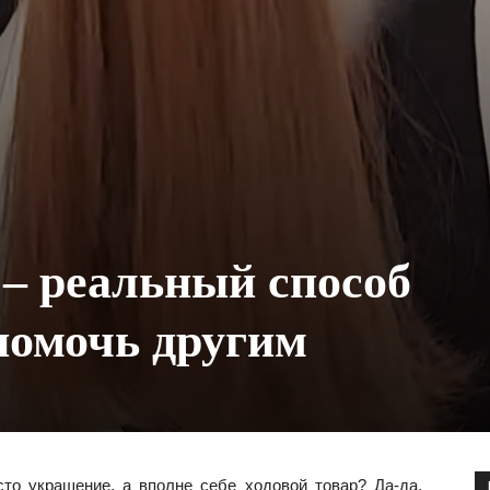
 – реальный способ
 помочь другим
то украшение, а вполне себе ходовой товар? Да-да,