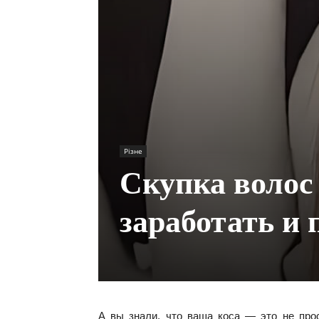
Різне
Скупка волос
заработать и
А вы знали, что ваша коса — это не прос