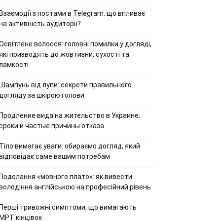
Взаємодії з постами в Telegram: що впливає
на активність аудиторії?
Освітлене волосся: головні помилки у догляді,
які призводять до жовтизни, сухості та
ламкості
Шампунь від лупи: секрети правильного
догляду за шкірою голови
Продление вида на жительство в Украине:
сроки и частые причины отказа
Тіло вимагає уваги: обираємо догляд, який
відповідає саме вашим потребам
Подолання «мовного плато»: як вивести
володіння англійською на професійний рівень
Перші тривожні симптоми, що вимагають
МРТ кінцівок