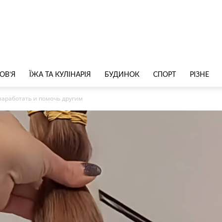
ОВ’Я
ЇЖА ТА КУЛІНАРІЯ
БУДИНОК
СПОРТ
РІЗНЕ
 заработать и помочь другим