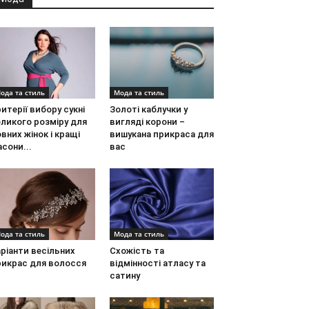
ода та стиль
Мода та стиль
итерії вибору сукні
Золоті каблучки у
ликого розміру для
вигляді корони –
вних жінок і кращі
вишукана прикраса для
сони...
вас
ода та стиль
Мода та стиль
ріанти весільних
Схожість та
рикрас для волосся
відмінності атласу та
сатину