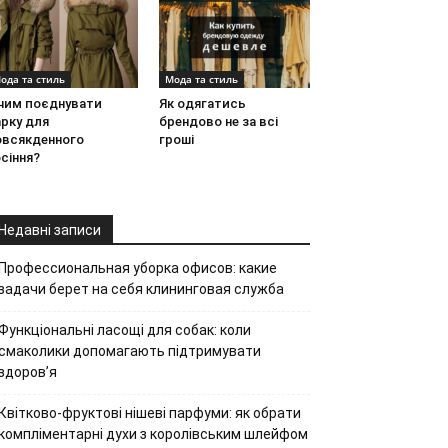
ода та стиль
Мода та стиль
 чим поєднувати
Як одягатись
рку для
брендово не за всі
овсякденного
гроші
сіння?
Недавні записи
Профессиональная уборка офисов: какие
задачи берет на себя клининговая служба
Функціональні ласощі для собак: коли
смаколики допомагають підтримувати
здоров’я
Квітково-фруктові нішеві парфуми: як обрати
компліментарні духи з королівським шлейфом