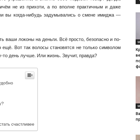
ичём не из прихоти, а по вполне практичным и даже
сли вы когда-нибудь задумывались о смене имиджа —
ь ваши локоны на деньги. Всё просто, безопасно и по-
М
о ещё. Вот так волосы становятся не только символом
Кр
-то день лучше. Или жизнь. Звучит, правда?
ве
по
фа
удобно
y?
М
Ва
п
стать счастливее