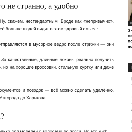
о не странно, а удобно
у, скажем, нестандартным. Вроде как «непривычно»,
М
 Всё больше людей видят в этом здравый смысл:
З
па
п
 отправляются в мусорное ведро после стрижки — они
но
 За качественные, длинные локоны реально получить
, но на хорошие кроссовки, стильную куртку или даже
документов и поездок — всё можно сделать удалённо.
 Ужгорода до Харькова.
ы?
лько для моделей с волосами до пояса. Но это миф.