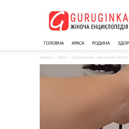
Жіночий
сайт
–
nekrasivyh.net
ГОЛОВНА
КРАСА
РОДИНА
ЗДОР
додому
Різне
Скупка волос – реальный способ