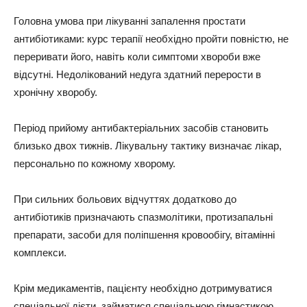
Головна умова при лікуванні запалення простати
антибіотиками: курс терапії необхідно пройти повністю, не
переривати його, навіть коли симптоми хвороби вже
відсутні. Недолікований недуга здатний перерости в
хронічну хворобу.
Період прийому антибактеріальних засобів становить
близько двох тижнів. Лікувальну тактику визначає лікар,
персонально по кожному хворому.
При сильних больових відчуттях додатково до
антибіотиків призначають спазмолітики, протизапальні
препарати, засоби для поліпшення кровообігу, вітамінні
комплекси.
Крім медикаментів, пацієнту необхідно дотримуватися
спеціальної дієти, займатися спеціальною гімнастикою.