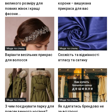
великого розміру для
корони – вишукана
повних жінок і кращі
прикраса для вас
фасони...
Мода та стиль
Мода та стиль
Варіанти весільних прикрас
Схожість та відмінності
для волосся
атласу та сатину
Мода та стиль
Мода та стиль
З чим поєднувати парку для
Як одягатись брендово не
повсякденного носіння?
за всі гроші