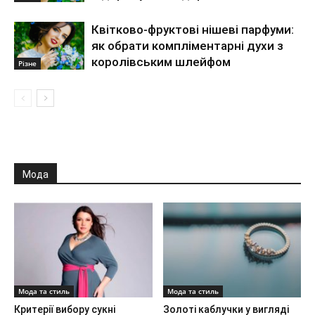
Квітково-фруктові нішеві парфуми:
як обрати компліментарні духи з
королівським шлейфом
Різне
Мода
Мода та стиль
Мода та стиль
Критерії вибору сукні
Золоті каблучки у вигляді