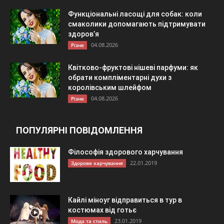
Функціональні ласощі для собак: коли
смаколики допомагають підтримувати
здоров’я
04.08.2026
Різне
Квітково-фруктові нішеві парфуми: як
обрати компліментарні духи з
королівським шлейфом
04.08.2026
Різне
ПОПУЛЯРНІ ПОВІДОМЛЕННЯ
Філософія здорового харчування
22.01.2019
Здорове харчування
Кайлі міноуг відправиться в тур в
костюмах від готьє
23.01.2019
Мода та стиль