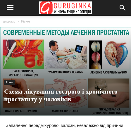
додому
Різне
Різне
Схема лікування гострого і хронічного
простатиту у чоловіків
Запалення передміхурової залози, незалежно від причини