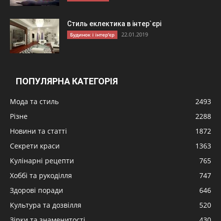
Стиль еклектика в інтер`єрі
22.01.2019
Будинок і інтер'єр
ПОПУЛЯРНА КАТЕГОРІЯ
Мода та стиль
2493
Різне
2288
Новини та статті
1872
Секрети краси
1363
Кулінарні рецепти
765
Хоббі та рукоділля
747
Здорові поради
646
Культура та дозвілля
520
Зірки та знаменитості
430