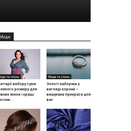
Мода
ода та стиль
Мода та стиль
итерії вибору сукні
Золоті каблучки у
ликого розміру для
вигляді корони –
вних жінок і кращі
вишукана прикраса для
сони...
вас