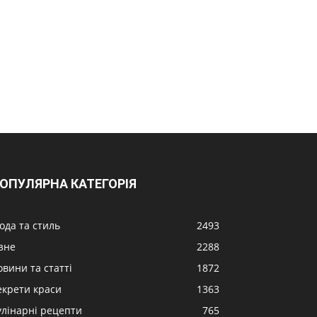
ОПУЛЯРНА КАТЕГОРІЯ
ода та стиль
2493
ізне
2288
овини та статті
1872
екрети краси
1363
улінарні рецепти
765