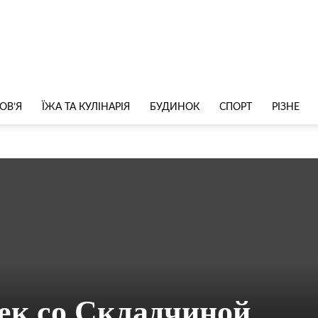
ОВ’Я
ЇЖА ТА КУЛІНАРІЯ
БУДИНОК
СПОРТ
РІЗНЕ
ек со Складчиной