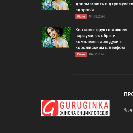
допомагають підтримуват
здоров’я
04.08.2026
Різне
Квітково-фруктові нішеві
парфуми: як обрати
компліментарні духи з
королівським шлейфом
04.08.2026
Різне
ПР
Здор