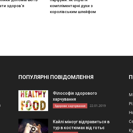
ати здоров’я
компліментарні духи з
королівським шлейфом
ПОПУЛЯРНІ ПОВІДОМЛЕННЯ
П
Філософія здорового
М
харчування
Р
а
22.01.2019
Здорове харчування
Н
С
Кайлі міноуг відправиться в
тур в костюмах від готьє
К