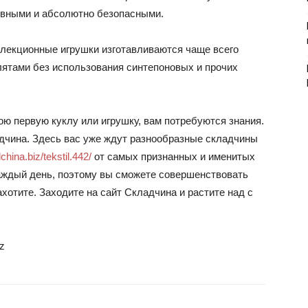
овными и абсолютно безопасными.
ллекционные игрушки изготавливаются чаще всего
ятами без использования синтепоновых и прочих
вою первую куклу или игрушку, вам потребуются знания.
адчина. Здесь вас уже ждут разнообразные складчины
hina.biz/tekstil.442/
от самых признанных и именитых
аждый день, поэтому вы сможете совершенствовать
захотите. Заходите на сайт Складчина и растите над с
z