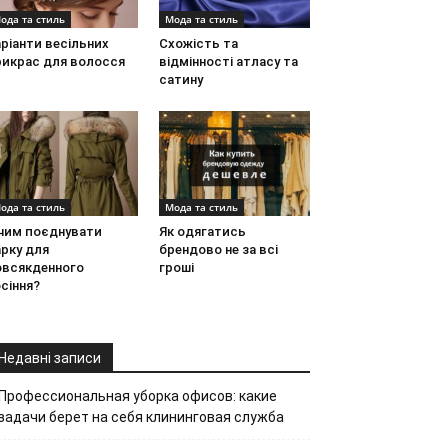
ода та стиль
Мода та стиль
ріанти весільних
Схожість та
рикрас для волосся
відмінності атласу та
сатину
ода та стиль
Мода та стиль
 чим поєднувати
Як одягатись
рку для
брендово не за всі
овсякденного
гроші
сіння?
Недавні записи
Профессиональная уборка офисов: какие
задачи берет на себя клининговая служба