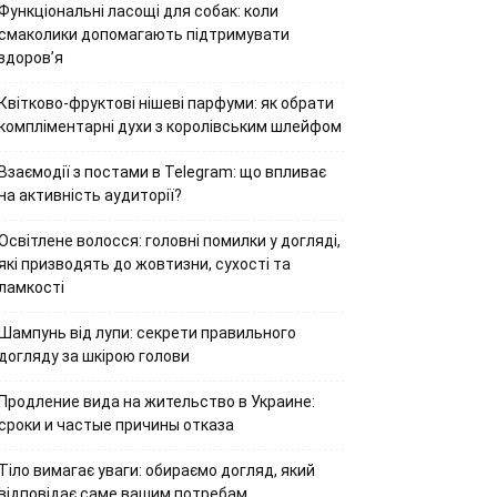
Функціональні ласощі для собак: коли
смаколики допомагають підтримувати
здоров’я
Квітково-фруктові нішеві парфуми: як обрати
компліментарні духи з королівським шлейфом
Взаємодії з постами в Telegram: що впливає
на активність аудиторії?
Освітлене волосся: головні помилки у догляді,
які призводять до жовтизни, сухості та
ламкості
Шампунь від лупи: секрети правильного
догляду за шкірою голови
Продление вида на жительство в Украине:
сроки и частые причины отказа
Тіло вимагає уваги: обираємо догляд, який
відповідає саме вашим потребам