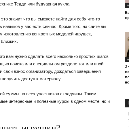
ехнике Тедди или будуарная кукла.
М
Ва
п
 это значит что вы сможете найти для себя что-то
ь навыков у вас есть сейчас. Кроме того, на сайте вы
у изготовлению конкретных моделей игрушек,
 близких.
ого вам нужно сделать всего несколько простых шагов
М
мощью поиска или специальном разделе тот или иной
З
ти свой взнос организатору, дождаться завершения
па
п
 получить доступ к материалу.
но
ей суммы на всех участников складчины. Таким
мые интересные и полезные курсы в одном месте, но и
я шить игрушки?