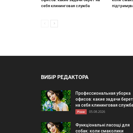
себя клининговая служба
підтримув
ВИБІР РЕДАКТОРА
Профессиональная уборка
офисов: какие задачи берет
на себя клининговая служб
05.08.2026
Різне
Функціональні ласощі для
собак: коли смаколики