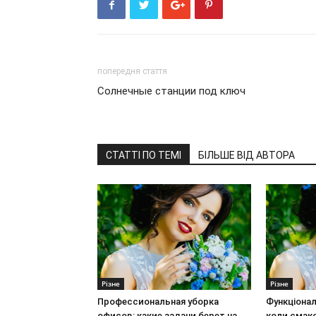
попередня стаття
Солнечные станции под ключ
СТАТТІ ПО ТЕМІ
БІЛЬШЕ ВІД АВТОРА
Різне
Різне
Профессиональная уборка
Функціонал
офисов: какие задачи берет на
коли смак