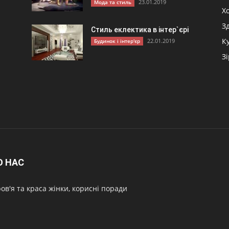
23.01.2019
Мода та стиль
и
Хо
З
Стиль еклектика в інтер`єрі
К
22.01.2019
Будинок і інтер'єр
З
О НАС
ов'я та краса жінки, корисні поради