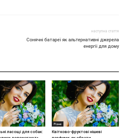
наступна стаття
Сонячні батареї як альтернативні джерела
енергії для дому
Різне
ьні ласощі для собак:
Квітково-фруктові нішеві
олики допомагають
парфуми: як обрати