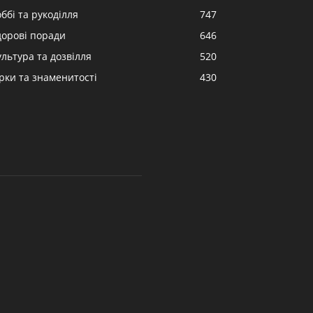
ббі та рукоділля
747
дорові поради
646
ультура та дозвілля
520
ірки та знаменитості
430