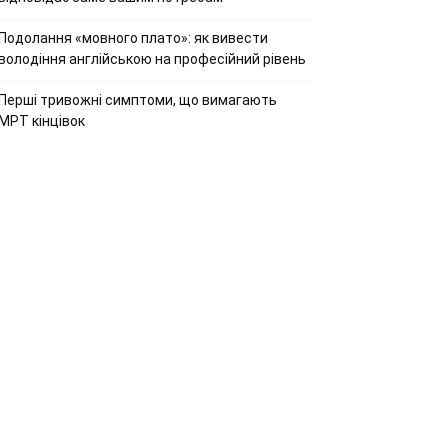
Подолання «мовного плато»: як вивести
володіння англійською на професійний рівень
Перші тривожні симптоми, що вимагають
МРТ кінцівок