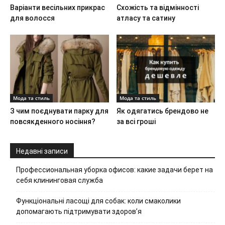
Варіанти весільних прикрас
Схожість та відмінності
для волосся
атласу та сатину
Мода та стиль
Мода та стиль
З чим поєднувати парку для
Як одягатись брендово не
повсякденного носіння?
за всі гроші
Недавні записи
Профессиональная уборка офисов: какие задачи берет на
себя клининговая служба
Функціональні ласощі для собак: коли смаколики
допомагають підтримувати здоров’я