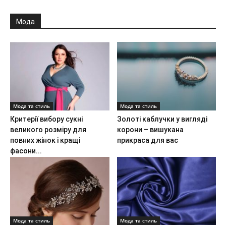
Мода
Мода та стиль
Мода та стиль
Критерії вибору сукні
Золоті каблучки у вигляді
великого розміру для
корони – вишукана
повних жінок і кращі
прикраса для вас
фасони...
Мода та стиль
Мода та стиль