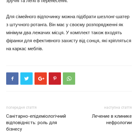
зручні та легкі в перенесенні.
Для сімейного відпочинку можна підібрати шезлонг-шатер
з штучного ротанга. Він має у своєму розпорядженні як
мінімум два лежачих місця. У комплект також входять
фіранки для ефективного захисту від сонця, які кріпляться
на каркас меблів.
попередня стаття
наступна стаття
Санітарно-епідеміологічний
Лечение в клинике
відповідність: роль для
нефрологии
бізнесу