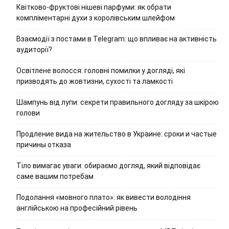
Квітково-фруктові нішеві парфуми: як обрати
компліментарні духи з королівським шлейфом
Взаємодії з постами в Telegram: що впливає на активність
аудиторії?
Освітлене волосся: головні помилки у догляді, які
призводять до жовтизни, сухості та ламкості
Шампунь від лупи: секрети правильного догляду за шкірою
голови
Продление вида на жительство в Украине: сроки и частые
причины отказа
Тіло вимагає уваги: обираємо догляд, який відповідає
саме вашим потребам
Подолання «мовного плато»: як вивести володіння
англійською на професійний рівень