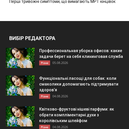
Перші тривожні симптоми, що вимагають МРТ кінцівок
ВИБІР РЕДАКТОРА
Профессиональная уборка офисов: какие
задачи берет на себя клининговая служба
05.08.2026
Різне
Функціональні ласощі для собак: коли
смаколики допомагають підтримувати
здоров’я
04.08.2026
Різне
Квітково-фруктові нішеві парфуми: як
обрати компліментарні духи з
королівським шлейфом
04.08.2026
Різне