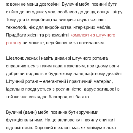
ж вони не менш довговічні. Вуличні меблі повинні бути
стійка до погодних умов, особливо до дощу, сонця і вітру.
Тому для їх виробництва використовуються інші
технології, ніж для виробництва інтер’єрних меблів.
Придбати якісні та різноманітні
комплекти з штучного
ротангу
ви можете, перейшовши за посиланням.
Шезлонг, лежак і навіть диван зі штучного ротанга
справляються з таким навантаженням, при цьому вони
добре виглядають в будь-якому ландшафтному дизайні.
Штучний ротанг – елегантний і практичний матеріал,
ідеально поєднується з рослинністю, дарує затишок і в
той же час виглядає благородно і багато.
Вуличні (дачні) меблі повинна бути зручними і
функціональними. На це впливає кут нахилу спинки і
підлокітників. Хороший шезлонг має як мінімум кілька