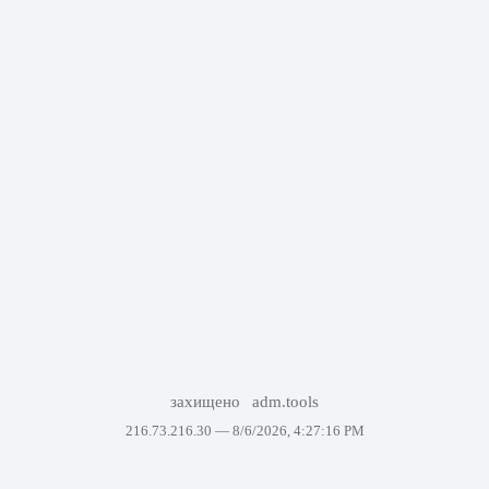
захищено
adm.tools
216.73.216.30 —
8/6/2026, 4:27:16 PM