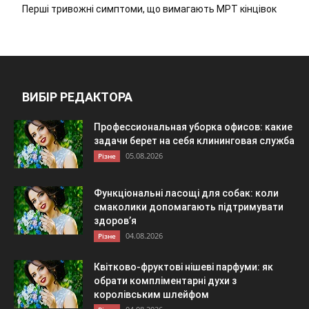
Перші тривожні симптоми, що вимагають МРТ кінцівок
ВИБІР РЕДАКТОРА
Профессиональная уборка офисов: какие
задачи берет на себя клининговая служба
05.08.2026
Різне
Функціональні ласощі для собак: коли
смаколики допомагають підтримувати
здоров’я
04.08.2026
Різне
Квітково-фруктові нішеві парфуми: як
обрати компліментарні духи з
королівським шлейфом