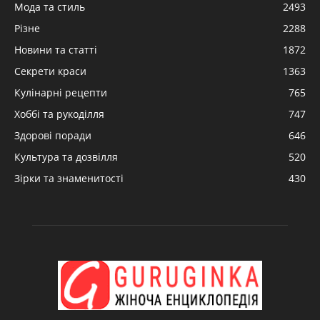
Мода та стиль
2493
Різне
2288
Новини та статті
1872
Секрети краси
1363
Кулінарні рецепти
765
Хоббі та рукоділля
747
Здорові поради
646
Культура та дозвілля
520
Зірки та знаменитості
430