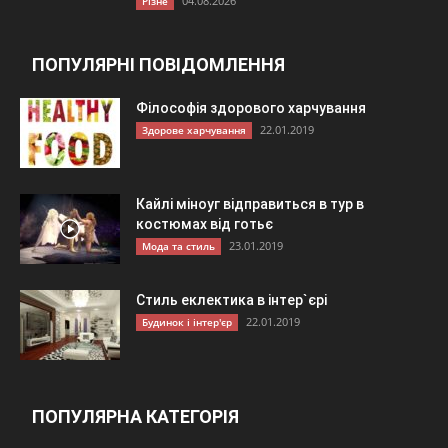
04.08.2026
Різне
ПОПУЛЯРНІ ПОВІДОМЛЕННЯ
Філософія здорового харчування
22.01.2019
Здорове харчування
Кайлі міноуг відправиться в тур в
костюмах від готьє
23.01.2019
Мода та стиль
Стиль еклектика в інтер`єрі
22.01.2019
Будинок і інтер'єр
ПОПУЛЯРНА КАТЕГОРІЯ