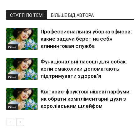
СТАТТІ ПО ТЕМІ
БІЛЬШЕ ВІД АВТОРА
Профессиональная уборка офисов:
какие задачи берет на себя
клининговая служба
Різне
Функціональні ласощі для собак:
коли смаколики допомагають
підтримувати здоров’я
Різне
Квітково-фруктові нішеві парфуми:
як обрати компліментарні духи з
королівським шлейфом
Різне