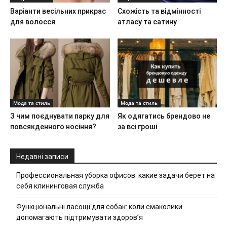
Варіанти весільних прикрас
Схожість та відмінності
для волосся
атласу та сатину
Мода та стиль
Мода та стиль
З чим поєднувати парку для
Як одягатись брендово не
повсякденного носіння?
за всі гроші
Недавні записи
Профессиональная уборка офисов: какие задачи берет на
себя клининговая служба
Функціональні ласощі для собак: коли смаколики
допомагають підтримувати здоров’я