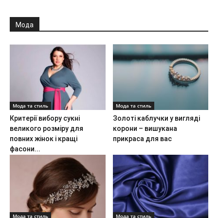
Мода
Мода та стиль
Мода та стиль
Критерії вибору сукні
Золоті каблучки у вигляді
великого розміру для
корони – вишукана
повних жінок і кращі
прикраса для вас
фасони...
Мода та стиль
Мода та стиль