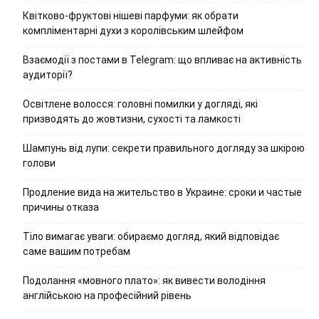
Квітково-фруктові нішеві парфуми: як обрати
компліментарні духи з королівським шлейфом
Взаємодії з постами в Telegram: що впливає на активність
аудиторії?
Освітлене волосся: головні помилки у догляді, які
призводять до жовтизни, сухості та ламкості
Шампунь від лупи: секрети правильного догляду за шкірою
голови
Продление вида на жительство в Украине: сроки и частые
причины отказа
Тіло вимагає уваги: обираємо догляд, який відповідає
саме вашим потребам
Подолання «мовного плато»: як вивести володіння
англійською на професійний рівень