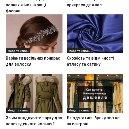
повних жінок і кращі
прикраса для вас
фасони...
Мода та стиль
Мода та стиль
Варіанти весільних прикрас
Схожість та відмінності
для волосся
атласу та сатину
Мода та стиль
Мода та стиль
З чим поєднувати парку для
Як одягатись брендово не
повсякденного носіння?
за всі гроші