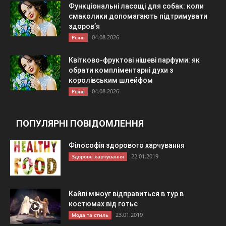
Функціональні ласощі для собак: коли
смаколики допомагають підтримувати
здоров’я
04.08.2026
Різне
Квітково-фруктові нішеві парфуми: як
обрати компліментарні духи з
королівським шлейфом
04.08.2026
Різне
ПОПУЛЯРНІ ПОВІДОМЛЕННЯ
Філософія здорового харчування
22.01.2019
Здорове харчування
Кайлі міноуг відправиться в тур в
костюмах від готьє
23.01.2019
Мода та стиль