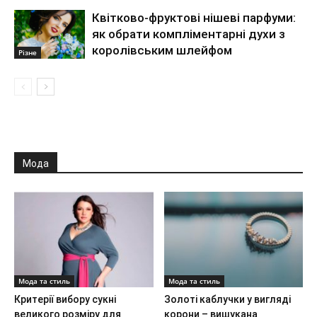
Квітково-фруктові нішеві парфуми:
як обрати компліментарні духи з
королівським шлейфом
Різне
Мода
Мода та стиль
Мода та стиль
Критерії вибору сукні
Золоті каблучки у вигляді
великого розміру для
корони – вишукана