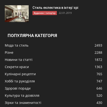
Стиль еклектика в інтер`єрі
22.01.2019
Будинок і інтер'єр
ПОПУЛЯРНА КАТЕГОРІЯ
Мода та стиль
2493
Різне
2288
Новини та статті
1872
Секрети краси
1363
Кулінарні рецепти
765
Хоббі та рукоділля
747
Здорові поради
646
Культура та дозвілля
520
Зірки та знаменитості
430