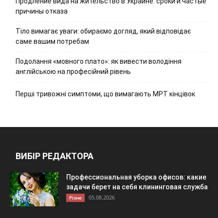
Продление вида на жительство в Украине: сроки и частые
причины отказа
Тіло вимагає уваги: обираємо догляд, який відповідає
саме вашим потребам
Подолання «мовного плато»: як вивести володіння
англійською на професійний рівень
Перші тривожні симптоми, що вимагають МРТ кінцівок
ВИБІР РЕДАКТОРА
Профессиональная уборка офисов: какие
задачи берет на себя клининговая служба
05.08.2026
Різне