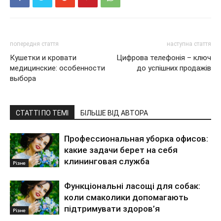
попередня стаття
наступна стаття
Кушетки и кровати
Цифрова телефонія – ключ
медицинские: особенности
до успішних продажів
выбора
СТАТТІ ПО ТЕМІ
БІЛЬШЕ ВІД АВТОРА
Профессиональная уборка офисов:
какие задачи берет на себя
клининговая служба
Різне
Функціональні ласощі для собак:
коли смаколики допомагають
підтримувати здоров’я
Різне