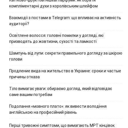
компліментарні духи з королівським шлейфом
Взаємодії з постами в Telegram: що впливає на активність
аудиторії?
Освітлене волосся: головні помилки у догляді, які
призводять до жовтизни, сухості та ламкості
Шампунь від лупи: секрети правильного догляду за шкірою
голови
Продление вида на жительство в Украине: сроки и частые
причины отказа
Тіло вимагає уваги: обираємо догляд, який відповідає
саме вашим потребам
Подолання «мовного плато»: як вивести володіння
англійською на професійний рівень
Перші тривожні симптоми, що вимагають МРТ кінцівок