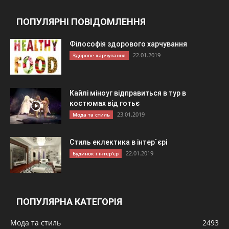
ПОПУЛЯРНІ ПОВІДОМЛЕННЯ
Філософія здорового харчування
22.01.2019
Здорове харчування
Кайлі міноуг відправиться в тур в
костюмах від готьє
23.01.2019
Мода та стиль
Стиль еклектика в інтер`єрі
22.01.2019
Будинок і інтер'єр
ПОПУЛЯРНА КАТЕГОРІЯ
Мода та стиль
2493