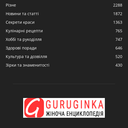
Різне
2288
Новини та статті
1872
Секрети краси
1363
Кулінарні рецепти
765
Хоббі та рукоділля
747
Здорові поради
646
Культура та дозвілля
520
Зірки та знаменитості
430