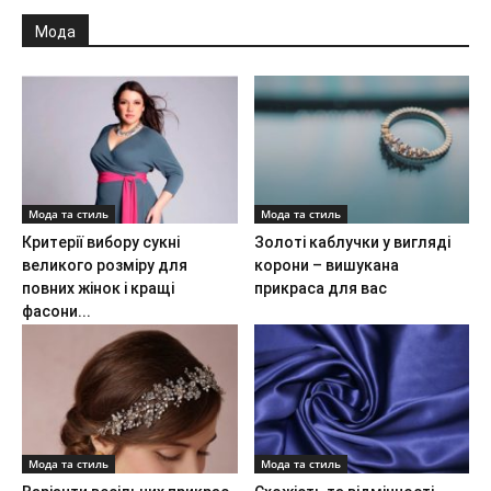
Мода
Мода та стиль
Мода та стиль
Критерії вибору сукні
Золоті каблучки у вигляді
великого розміру для
корони – вишукана
повних жінок і кращі
прикраса для вас
фасони...
Мода та стиль
Мода та стиль