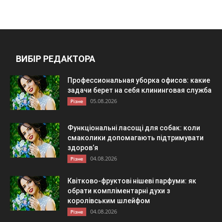
ВИБІР РЕДАКТОРА
Профессиональная уборка офисов: какие
задачи берет на себя клининговая служба
05.08.2026
Різне
Функціональні ласощі для собак: коли
смаколики допомагають підтримувати
здоров’я
04.08.2026
Різне
Квітково-фруктові нішеві парфуми: як
обрати компліментарні духи з
королівським шлейфом
04.08.2026
Різне