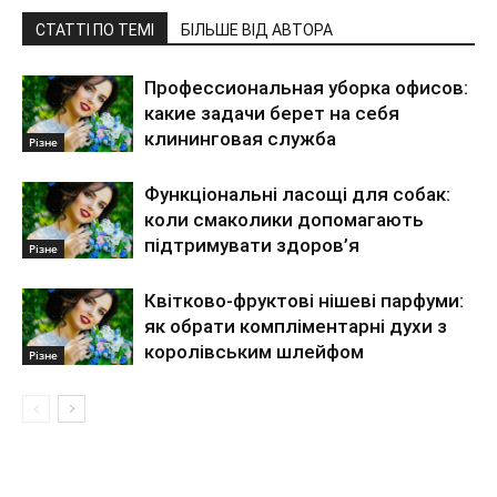
СТАТТІ ПО ТЕМІ
БІЛЬШЕ ВІД АВТОРА
Профессиональная уборка офисов:
какие задачи берет на себя
клининговая служба
Різне
Функціональні ласощі для собак:
коли смаколики допомагають
підтримувати здоров’я
Різне
Квітково-фруктові нішеві парфуми:
як обрати компліментарні духи з
королівським шлейфом
Різне