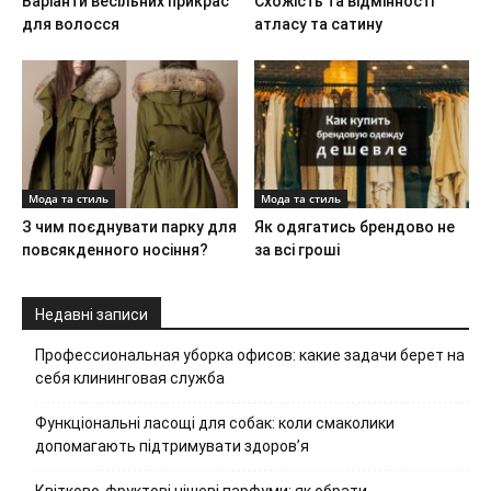
Варіанти весільних прикрас
Схожість та відмінності
для волосся
атласу та сатину
Мода та стиль
Мода та стиль
З чим поєднувати парку для
Як одягатись брендово не
повсякденного носіння?
за всі гроші
Недавні записи
Профессиональная уборка офисов: какие задачи берет на
себя клининговая служба
Функціональні ласощі для собак: коли смаколики
допомагають підтримувати здоров’я
Квітково-фруктові нішеві парфуми: як обрати