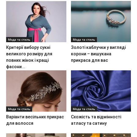
Мода та стиль
Мода та стиль
Критерії вибору сукні
Золоті каблучки у вигляді
великого розміру для
корони – вишукана
повних жінок і кращі
прикраса для вас
фасони...
Мода та стиль
Мода та стиль
Варіанти весільних прикрас
Схожість та відмінності
для волосся
атласу та сатину