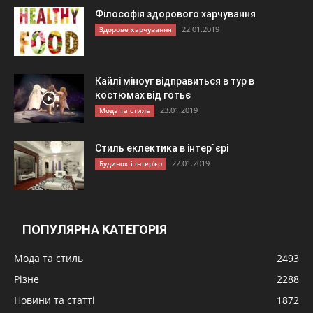
Філософія здорового харчування
22.01.2019
Здорове харчування
Кайлі міноуг відправиться в тур в
костюмах від готьє
23.01.2019
Мода та стиль
Стиль еклектика в інтер`єрі
22.01.2019
Будинок і інтер'єр
ПОПУЛЯРНА КАТЕГОРІЯ
Мода та стиль
2493
Різне
2288
Новини та статті
1872