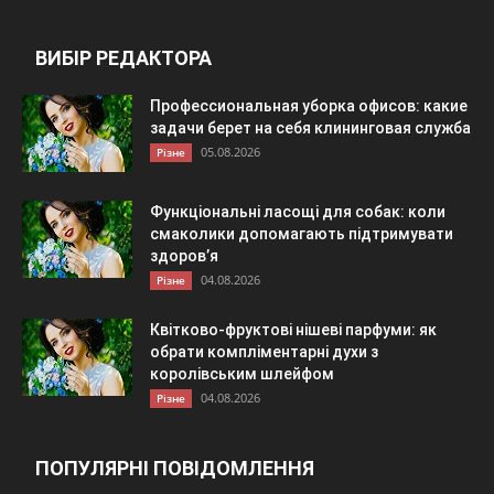
ВИБІР РЕДАКТОРА
Профессиональная уборка офисов: какие
задачи берет на себя клининговая служба
05.08.2026
Різне
Функціональні ласощі для собак: коли
смаколики допомагають підтримувати
здоров’я
04.08.2026
Різне
Квітково-фруктові нішеві парфуми: як
обрати компліментарні духи з
королівським шлейфом
04.08.2026
Різне
ПОПУЛЯРНІ ПОВІДОМЛЕННЯ