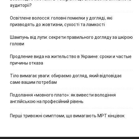
аудиторії?
Освітлене волосся: головні помилки у догляді, які
призводять до жовтизни, сухості та ламкості
Шампунь від лупи: секрети правильного догляду за шкірою
голови
Продление вида на жительство в Украине: сроки и частые
причины отказа
Тіло вимагає уваги: обираємо догляд, який відповідає
саме вашим потребам
Подолання «мовного плато»: як вивести володіння
англійською на професійний рівень
Перші тривожні симптоми, що вимагають МРТ кінцівок