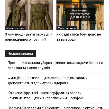
Мода та стиль
Мода та стиль
З чим поєднувати парку для
Як одягатись брендово не
повсякденного носіння?
за всі гроші
Недавні записи
Профессиональная уборка офисов: какие задачи берет на
себя клининговая служба
Функціональні ласощі для собак: коли смаколики
допомагають підтримувати здоров’я
Квітково-фруктові нішеві парфуми: як обрати
компліментарні духи з королівським шлейфом
Взаємодії з постами в Telegram: що впливає на активність