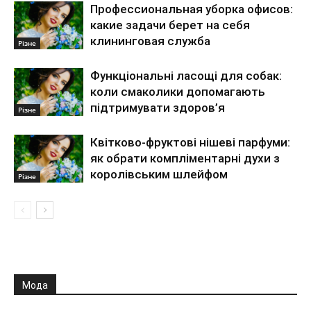
Профессиональная уборка офисов:
какие задачи берет на себя
клининговая служба
Різне
Функціональні ласощі для собак:
коли смаколики допомагають
підтримувати здоров’я
Різне
Квітково-фруктові нішеві парфуми:
як обрати компліментарні духи з
королівським шлейфом
Різне
Мода