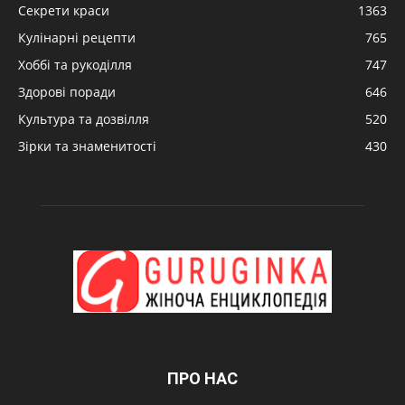
Секрети краси
1363
Кулінарні рецепти
765
Хоббі та рукоділля
747
Здорові поради
646
Культура та дозвілля
520
Зірки та знаменитості
430
ПРО НАС