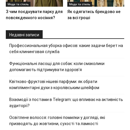
Мода та стиль
Мода та стиль
З чим поєднувати парку для
Як одягатись брендово не
повсякденного носіння?
за всі гроші
Недавні записи
Профессиональная уборка офисов: какие задачи берет на
себя клининговая служба
Функціональні ласощі для собак: коли смаколики
допомагають підтримувати здоров’я
Квітково-фруктові нішеві парфуми: як обрати
компліментарні духи з королівським шлейфом
Взаємодії з постами в Telegram: що впливає на активність
аудиторії?
Освітлене волосся: головні помилки у догляді, які
призводять до жовтизни, сухості та ламкості