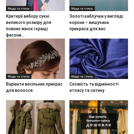
Мода та стиль
Мода та стиль
Критерії вибору сукні
Золоті каблучки у вигляді
великого розміру для
корони – вишукана
повних жінок і кращі
прикраса для вас
фасони...
Мода та стиль
Мода та стиль
Варіанти весільних прикрас
Схожість та відмінності
для волосся
атласу та сатину