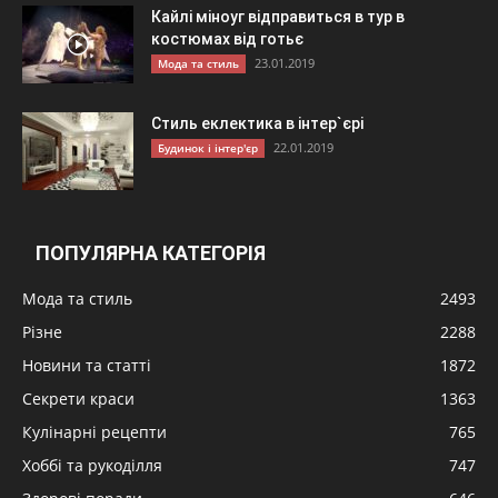
Кайлі міноуг відправиться в тур в
костюмах від готьє
23.01.2019
Мода та стиль
Стиль еклектика в інтер`єрі
22.01.2019
Будинок і інтер'єр
ПОПУЛЯРНА КАТЕГОРІЯ
Мода та стиль
2493
Різне
2288
Новини та статті
1872
Секрети краси
1363
Кулінарні рецепти
765
Хоббі та рукоділля
747