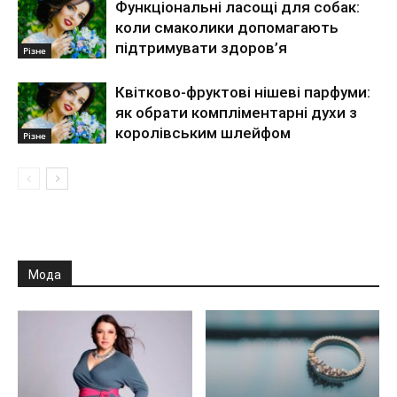
Функціональні ласощі для собак:
коли смаколики допомагають
підтримувати здоров’я
Різне
Квітково-фруктові нішеві парфуми:
як обрати компліментарні духи з
королівським шлейфом
Різне
Мода