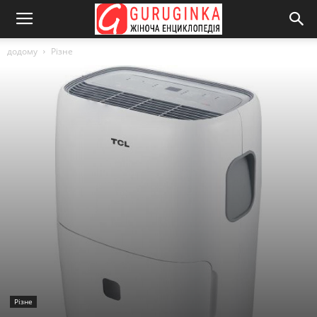
додому
Різне
Різне