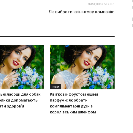
наступна стаття
Як вибрати клінінгову компанію
Різне
ьні ласощі для собак:
Квітково-фруктові нішеві
олики допомагають
парфуми: як обрати
ати здоров’я
компліментарні духи з
королівським шлейфом