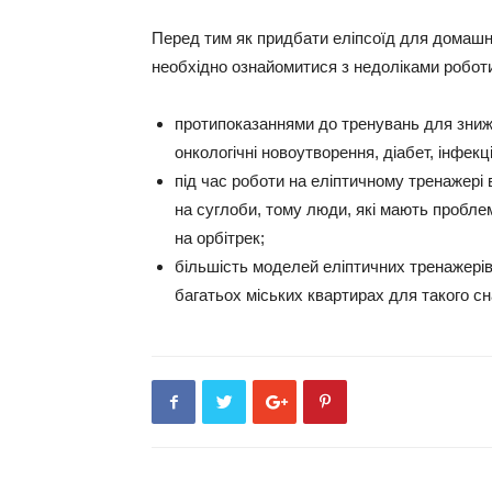
Перед тим як придбати еліпсоїд для домашнь
необхідно ознайомитися з недоліками роботи
протипоказаннями до тренувань для зниже
онкологічні новоутворення, діабет, інфекц
під час роботи на еліптичному тренажері
на суглоби, тому люди, які мають пробле
на орбітрек;
більшість моделей еліптичних тренажерів 
багатьох міських квартирах для такого с