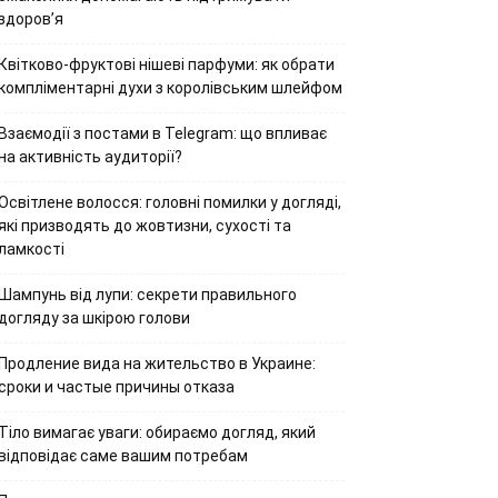
здоров’я
Квітково-фруктові нішеві парфуми: як обрати
компліментарні духи з королівським шлейфом
Взаємодії з постами в Telegram: що впливає
на активність аудиторії?
Освітлене волосся: головні помилки у догляді,
які призводять до жовтизни, сухості та
ламкості
Шампунь від лупи: секрети правильного
догляду за шкірою голови
Продление вида на жительство в Украине:
сроки и частые причины отказа
Тіло вимагає уваги: обираємо догляд, який
відповідає саме вашим потребам