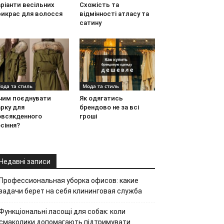
ріанти весільних
Схожість та
рикрас для волосся
відмінності атласу та
сатину
ода та стиль
Мода та стиль
 чим поєднувати
Як одягатись
рку для
брендово не за всі
овсякденного
гроші
сіння?
Недавні записи
Профессиональная уборка офисов: какие
задачи берет на себя клининговая служба
Функціональні ласощі для собак: коли
смаколики допомагають підтримувати