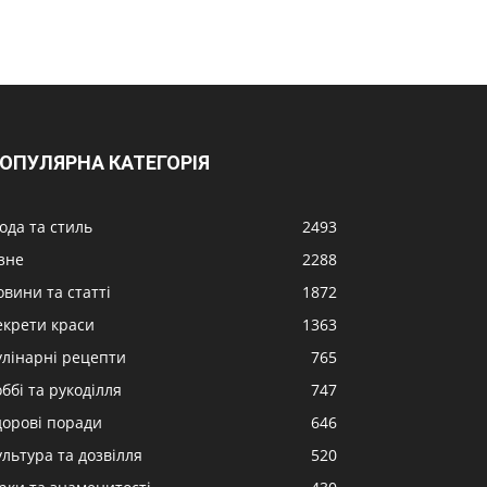
ОПУЛЯРНА КАТЕГОРІЯ
ода та стиль
2493
ізне
2288
овини та статті
1872
екрети краси
1363
улінарні рецепти
765
ббі та рукоділля
747
дорові поради
646
ультура та дозвілля
520