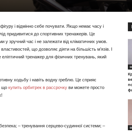
фігуру і відмінно себе почувати. Якщо немає часу і
слід придивитися до спортивних тренажерів. Це
 у зручний час і не залежати від кліматичних умов.
 властивостей, що дозволяє діяти на більшість м’язів. І
Це еліптичний тренажер для фізичних тренувань, який
М
Кр
ортивну ходьбу і навіть водну греблю. Це сприяє
ве
по
у, що
купить орбитрек в рассрочку
ви можете просто
фа
х!
 безпека; – тренування серцево-судинної системи; –
М