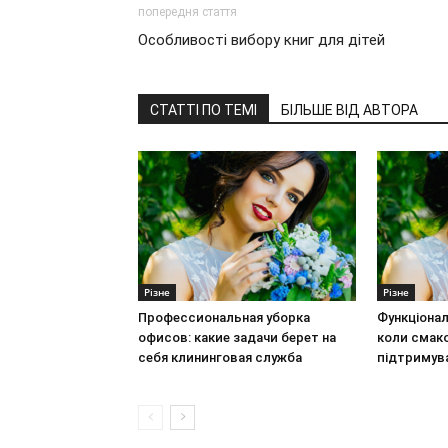
попередня стаття
Особливості вибору книг для дітей
СТАТТІ ПО ТЕМІ
БІЛЬШЕ ВІД АВТОРА
Різне
Різне
Профессиональная уборка
Функціонал
офисов: какие задачи берет на
коли смак
себя клининговая служба
підтримув