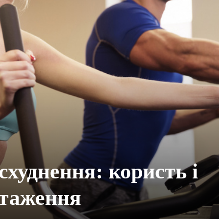
схуднення: користь і
нтаження