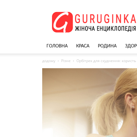
Жіночий
сайт
–
nekrasivyh.net
ГОЛОВНА
КРАСА
РОДИНА
ЗДОР
додому
Різне
Орбітрек для схуднення: користь