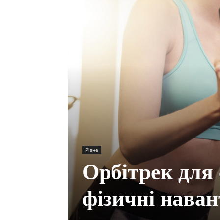
Різне
Орбітрек для 
фізичні нава