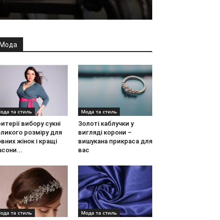
Мода
ода та стиль
Мода та стиль
итерії вибору сукні
Золоті каблучки у
ликого розміру для
вигляді корони –
вних жінок і кращі
вишукана прикраса для
сони...
вас
ода та стиль
Мода та стиль