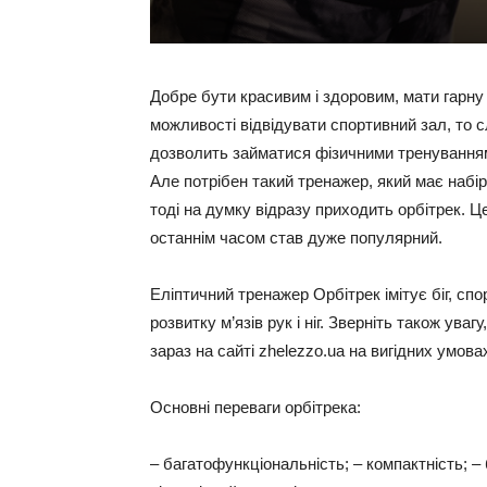
Добре бути красивим і здоровим, мати гарну 
можливості відвідувати спортивний зал, то 
дозволить займатися фізичними тренуваннями
Але потрібен такий тренажер, який має набір
тоді на думку відразу приходить орбітрек. 
останнім часом став дуже популярний.
Еліптичний тренажер Орбітрек імітує біг, сп
розвитку м’язів рук і ніг. Зверніть також уваг
зараз на сайті zhelezzo.ua на вигідних умова
Основні переваги орбітрека:
– багатофункціональність; – компактність; –