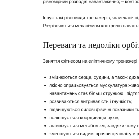
рівномірний розподіл навантаження; – контро
Існує такі різновиди тренажерів, як механічні,
Розрізняються механізмом контролю навант
Переваги та недоліки орбі
Заняття фітнесом на еліптичному тренажері 
зміцнюються серце, судини, а також дих
якісно опрацьовується мускулатура живота
навантажень стає більш стрункою і підтя
розвиваються витривалість і гнучкість;
підвищуються силові фізичні показники ті
поліпшується координація рухів;
активізується метаболізм, завдяки чому 
зменшуються видимі прояви целюліту в ре