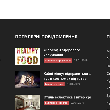
ПОПУЛЯРНІ ПОВІДОМЛЕННЯ
П
Філософія здорового
М
харчування
Р
а
22.01.2019
Здорове харчування
Н
С
Кайлі міноуг відправиться в
тур в костюмах від готьє
К
23.01.2019
Мода та стиль
и
Хо
З
Стиль еклектика в інтер`єрі
К
22.01.2019
Будинок і інтер'єр