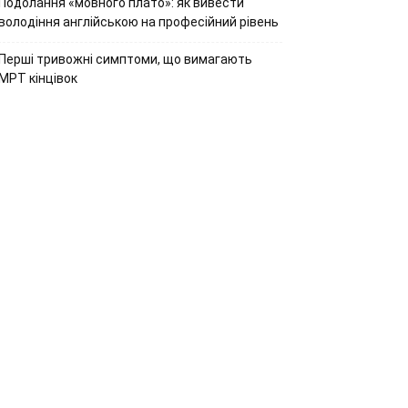
Подолання «мовного плато»: як вивести
володіння англійською на професійний рівень
Перші тривожні симптоми, що вимагають
МРТ кінцівок