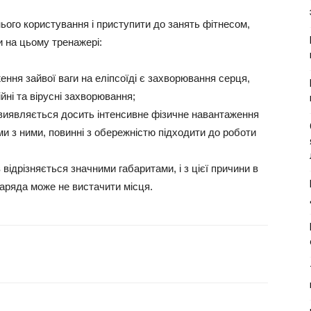
ого користування і приступити до занять фітнесом,
 на цьому тренажері:
ння зайвої ваги на еліпсоїді є захворювання серця,
ійні та вірусні захворювання;
 виявляється досить інтенсивне фізичне навантаження
ми з ними, повинні з обережністю підходити до роботи
відрізняється значними габаритами, і з цієї причини в
наряда може не вистачити місця.