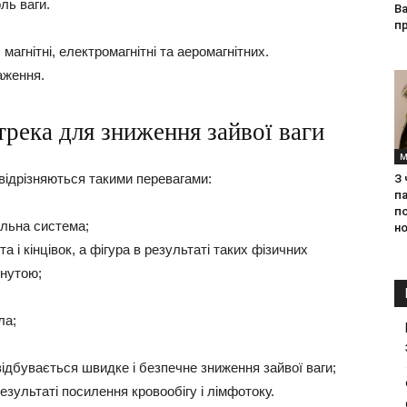
ль ваги.
Ва
п
 магнітні, електромагнітні та аеромагнітних.
аження.
трека для зниження зайвої ваги
М
відрізняються такими перевагами:
З
па
п
альна система;
но
 і кінцівок, а фігура в результаті таких фізичних
гнутою;
ла;
відбувається швидке і безпечне зниження зайвої ваги;
зультаті посилення кровообігу і лімфотоку.