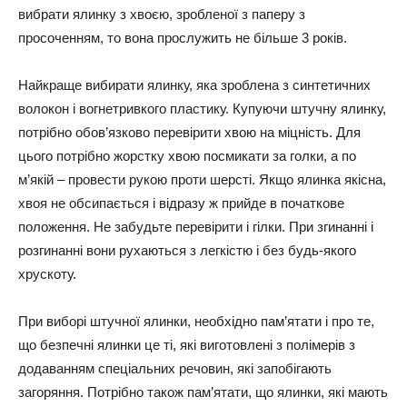
вибрати ялинку з хвоєю, зробленої з паперу з
просоченням, то вона прослужить не більше 3 років.
Найкраще вибирати ялинку, яка зроблена з синтетичних
волокон і вогнетривкого пластику. Купуючи штучну ялинку,
потрібно обов’язково перевірити хвою на міцність. Для
цього потрібно жорстку хвою посмикати за голки, а по
м’якій – провести рукою проти шерсті. Якщо ялинка якісна,
хвоя не обсипається і відразу ж прийде в початкове
положення. Не забудьте перевірити і гілки. При згинанні і
розгинанні вони рухаються з легкістю і без будь-якого
хрускоту.
При виборі штучної ялинки, необхідно пам’ятати і про те,
що безпечні ялинки це ті, які виготовлені з полімерів з
додаванням спеціальних речовин, які запобігають
загоряння. Потрібно також пам’ятати, що ялинки, які мають