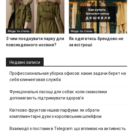
Мода та стиль
Мода та стиль
З чим поєднувати парку для
Як одягатись брендово не
повсякденного носіння?
за всі гроші
Недавні записи
Профессиональная уборка офисов: какие задачи берет на
себя клининговая служба
Функціональні ласощі для собак: коли смаколики
допомагають підтримувати здоров’я
Квітково-фруктові нішеві парфуми: як обрати
компліментарні духи з королівським шлейфом
Взаємодії з постами в Telegram: що впливає на активність