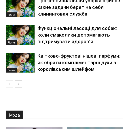
Профессиональная уборка офисов:
какие задачи берет на себя
клининговая служба
Різне
Функціональні ласощі для собак:
коли смаколики допомагають
підтримувати здоров’я
Різне
Квітково-фруктові нішеві парфуми:
як обрати компліментарні духи з
королівським шлейфом
Різне
Мода