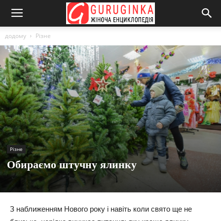
додому
Різне
Різне
Обираємо штучну ялинку
З наближенням Нового року і навіть коли свято ще не