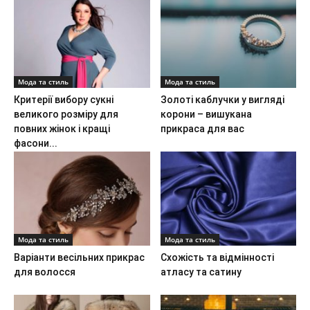
Мода та стиль
Мода та стиль
Критерії вибору сукні
Золоті каблучки у вигляді
великого розміру для
корони – вишукана
повних жінок і кращі
прикраса для вас
фасони...
Мода та стиль
Мода та стиль
Варіанти весільних прикрас
Схожість та відмінності
для волосся
атласу та сатину