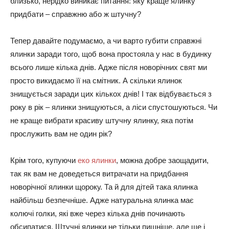
близько, нерідко виникає питання: яку краще ялинку
придбати – справжню або ж штучну?
Тепер давайте подумаємо, а чи варто губити справжні
ялинки заради того, щоб вона простояла у нас в будинку
всього лише кілька днів. Адже після новорічних свят ми
просто викидаємо її на смітник. А скільки ялинок
знищується заради цих кількох днів! І так відбувається з
року в рік – ялинки знищуються, а ліси спустошуються. Чи
не краще вибрати красиву штучну ялинку, яка потім
прослужить вам не один рік?
Крім того, купуючи
еко ялинки
, можна добре заощадити,
так як вам не доведеться витрачати на придбання
новорічної ялинки щороку. Та й для дітей така ялинка
найбільш безпечніше. Адже натуральна ялинка має
колючі голки, які вже через кілька днів починають
обсипатися. Штучні ялинки не тільки пишніше, але ще і