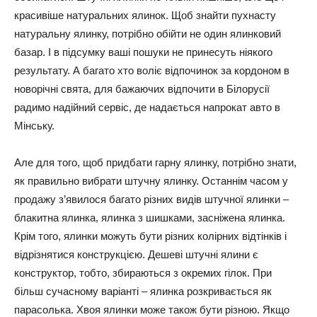
красивіше натуральних ялинок. Щоб знайти пухнасту
натуральну ялинку, потрібно обійти не один ялинковий
базар. І в підсумку ваші пошуки не принесуть ніякого
результату. А багато хто воліє відпочинок за кордоном в
новорічні свята, для бажаючих відпочити в Білорусії
радимо надійний сервіс, де надається напрокат авто в
Мінську.
Але для того, щоб придбати гарну ялинку, потрібно знати,
як правильно вибрати штучну ялинку. Останнім часом у
продажу з’явилося багато різних видів штучної ялинки –
блакитна ялинка, ялинка з шишками, засніжена ялинка.
Крім того, ялинки можуть бути різних колірних відтінків і
відрізнятися конструкцією. Дешеві штучні ялини є
конструктор, тобто, збираються з окремих гілок. При
більш сучасному варіанті – ялинка розкривається як
парасолька. Хвоя ялинки може також бути різною. Якщо