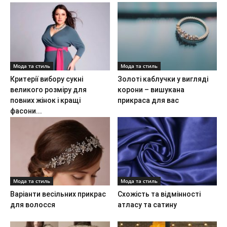
Мода та стиль
Мода та стиль
Критерії вибору сукні
Золоті каблучки у вигляді
великого розміру для
корони – вишукана
повних жінок і кращі
прикраса для вас
фасони...
Мода та стиль
Мода та стиль
Варіанти весільних прикрас
Схожість та відмінності
для волосся
атласу та сатину