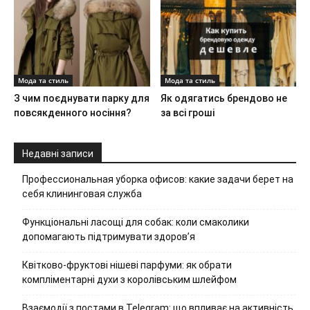
Мода та стиль
Мода та стиль
З чим поєднувати парку для
Як одягатись брендово не
повсякденного носіння?
за всі гроші
Недавні записи
Профессиональная уборка офисов: какие задачи берет на
себя клининговая служба
Функціональні ласощі для собак: коли смаколики
допомагають підтримувати здоров’я
Квітково-фруктові нішеві парфуми: як обрати
компліментарні духи з королівським шлейфом
Взаємодії з постами в Telegram: що впливає на активність