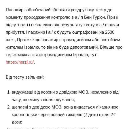
Пасажир зобов’язаний зберігати роздруківку тесту до
моменту проходження контролю в а / п Бен Гуріон. При її
відсутності і незалежно від результату тесту в а / п після
прибуття, і пасажир і а / к будуть оштрафовані на 2500
шек., Проте якщо пасажир є громадянином або постійним
жителем Ізраїлю, то він не буде депортований. Більше про
те, як можна стати громадянином Ізраїлю, тут:
https://herzl.ru/
.
Від тесту звільнені:
видужавші від корони з довідкою МОЗ, незалежно від
часу, що минув після одужання;
щеплені з довідкою МОЗ: вона видається лікарняною
касою тільки через повний тиждень (7 днів) після 2-ї
дози;