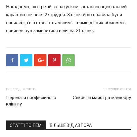
Нагадаємо, що третій за рахунком загальнонаціональний
карантин почався 27 грудня. 8 січня його правила були
посилені, і він став “тотальним”. Термін дії цих обмежень
повинен був закінчитися в ніч на 21 січня.
попередня стаття
наступна стаття
Переваги професійного
Секрети майстра манікюру
клінінгу
СТАТТІ ПО ТЕМІ
БІЛЬШЕ ВІД АВТОРА