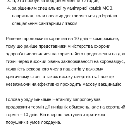
ті, хто пробув за кордоном менше 72 годин;
за рішенням спеціальної гуманітарної комісії МОЗ,
наприклад, коли пасажир доставляється до Ізраїлю
спеціальним санітарним літаком
Рішення продовжити карантин на 10 днів – компромісне,
тому що раніше представники міністерства охорони
здоров’я висловилися на користь його продовження на два
тижні через високий рівень захворюваності на коронавірус,
наявність рекордного числа пацієнтів у важкому і
критичному стані, а також високу смертність. І все це
незважаючи на ефективно проходить масову вакцинацію.
Голова уряду Біньямін Нетаніягу запропонував
продовжити термін дії нинішніх обмежень, але на коротший
термін – 10 днів. Він вперше виступив з критикою
порушників умов локдауна.