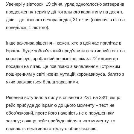
Увечері у вівторок, 19 січня, уряд одноголосно затвердив
продовження терміну дії тотального карантину на десять
днів – до пізнього вечора неділі, 31 січня (опівночі в ніч на
понеділок, 1 лютого).
Інше важлива рішення – кожен, хто в цей час прилітає в
Ізраїль, буде зобов’язаний пред’явити негативний тест на
коронавірус, зроблений не пізніше, ніж за 72 години до
посадки на літак. Це пов’язано з виявленням і стрімким
поширенням у світі нових мутацій коронавируса, багато з
яких вважаються більш заразними.
Рішення вступило в силу в опівночі з 22/1 на 23/1: якщо
рейс прибуде до Ізраїлю до цього моменту – тест не
обов’язковий, проте його наявність не є порушенням
закону; а якщо рейс прибуде після цього моменту, то
наявність негативного тесту є обов’язковою.